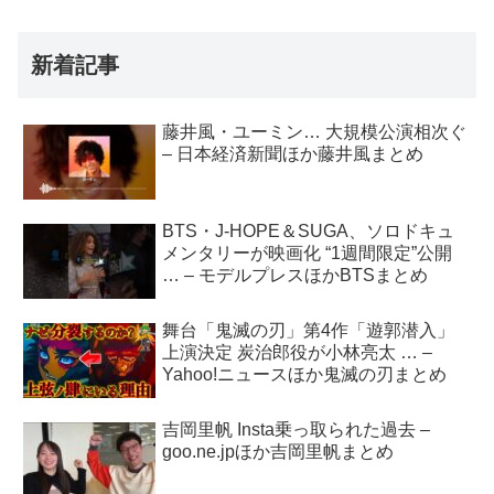
新着記事
藤井風・ユーミン… 大規模公演相次ぐ
– 日本経済新聞ほか藤井風まとめ
BTS・J-HOPE＆SUGA、ソロドキュ
メンタリーが映画化 “1週間限定”公開
… – モデルプレスほかBTSまとめ
舞台「鬼滅の刃」第4作「遊郭潜入」
上演決定 炭治郎役が小林亮太 … –
Yahoo!ニュースほか鬼滅の刃まとめ
吉岡里帆 Insta乗っ取られた過去 –
goo.ne.jpほか吉岡里帆まとめ