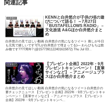
関連記事
KENNと白井悠介が子供の頃の遊
白井悠介
びについて語る！ ～7月27日
「BUSTAFELLOWS RADIO」 –
文化放送 A&Gほか白井悠介まと
め
白井悠介の見てほしい動画 白井悠介の気になるツイート 推しが今日
も元気で嬉しいです?(TLが白井悠介で埋まってる)— わらびもちは飲
み物です???7周年? (@1577391122401615872) Thu Jul 03...
【プレゼント企画】2022年・9月
白井悠介
プレゼントキャンペーン！【直筆
サインなど】 – アニメージュプラ
スほか白井悠介まとめ
白井悠介の見てほしい動画 白井悠介の気になるツイート白井悠介の
要チェックニュース 【プレゼント企画】2022年・9月プレゼントキャ
ンペーン！【直筆サインなど】 - アニメージュプラス 【プレゼント
企画】2022年・9月プレゼントキャンペ...