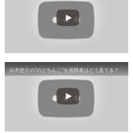
白井悠介の“のどちんこ”を視聴者はどう見てる？木村昴から突然の生電話！強引な誘いでまさかの2夜連続出演決定！｜声優と夜あそび【月：安元洋貴×江口拓也】#23 毎週月曜〜金曜よる10時から生放送！