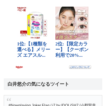
白井悠介の気になるツイート
#Nowplaying Joker Flag / i7 by IDOLiSH7 (小野賢章,