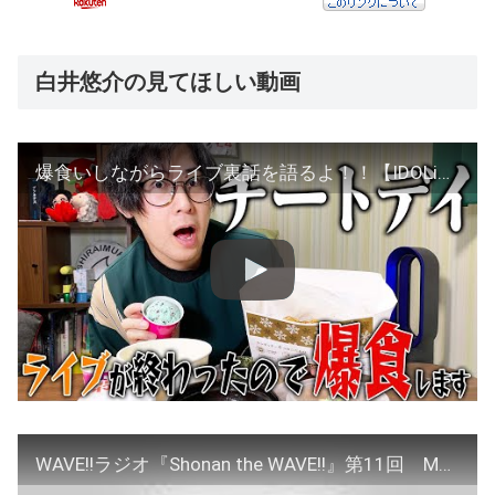
白井悠介の見てほしい動画
爆食いしながらライブ裏話を語るよ！！【IDOLiSH7】
WAVE!!ラジオ『Shonan the WAVE!!』第11回 MC：#佐藤拓也 #白井悠介 #うぇーぶ