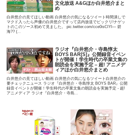
文化放送 A&Gほか白井悠介まと
め
白井悠介の見てほしい動画 白井悠介の気になるツイート時間潰しで
マクド入ったら声優の白井悠介ですって店内放送でビックリ!ナゲッ
トのこのソース初めて見ました。 pic.twitter.com/cce0isCIYl— 碧
海?? (...
ラジオ『白井悠介・寺島惇太
白井悠介
BOYS BAR[S]』公開録音イベン
トが開催！学生時代の卒業文集の
朗読会を実施予定 – 超! アニメデ
ィアほか白井悠介まとめ
白井悠介の見てほしい動画 白井悠介の気になるツイート白井悠介の
要チェックニュース ラジオ『白井悠介・寺島惇太 BOYS BAR』公開
録音イベントが開催！学生時代の卒業文集の朗読会を実施予定 - 超!
アニメディア ラジオ『白井悠介・寺島...