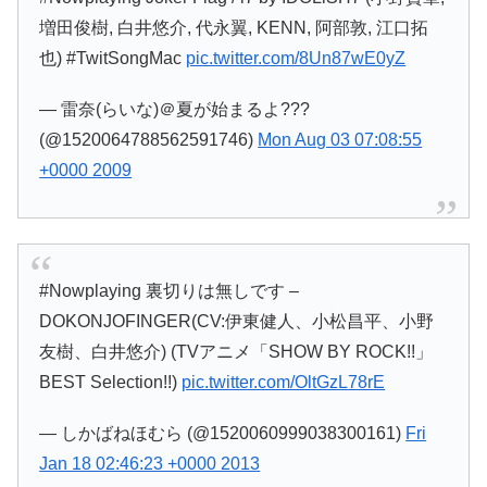
増田俊樹, 白井悠介, 代永翼, KENN, 阿部敦, 江口拓
也) #TwitSongMac
pic.twitter.com/8Un87wE0yZ
— 雷奈(らいな)＠夏が始まるよ???
(@1520064788562591746)
Mon Aug 03 07:08:55
+0000 2009
#Nowplaying 裏切りは無しです –
DOKONJOFINGER(CV:伊東健人、小松昌平、小野
友樹、白井悠介) (TVアニメ「SHOW BY ROCK!!」
BEST Selection!!)
pic.twitter.com/OltGzL78rE
— しかばねほむら (@1520060999038300161)
Fri
Jan 18 02:46:23 +0000 2013