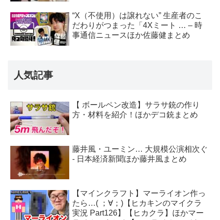
“X（不使用）は譲れない” 生産者のこ
だわりがつまった「4Xミート … – 時
事通信ニュースほか佐藤健まとめ
人気記事
【 ボールペン改造】サラサ銃の作り
方・材料を紹介！ほかデコ銃まとめ
藤井風・ユーミン… 大規模公演相次ぐ
- 日本経済新聞ほか藤井風まとめ
【マインクラフト】マーライオン作っ
たら…( ；∀；)【ヒカキンのマイクラ
実況 Part126】【ヒカクラ】ほかマー