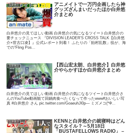
アニメイトで一万円企画したら神
白井悠介
グッズざんまいだったほか白井悠
介まとめ
白井悠介の見てほしい動画 白井悠介の気になるツイート白井悠介の
要チェックニュース 『DIVISION LEADER’S CROSS TALK【白井悠
介×世古口凌】』公式レポート到着！ ふたりの「飴村乱数」役が、海
での“Fling Pos...
【西山宏太朗、白井悠介】白井悠
白井悠介
介やらかすほか白井悠介まとめ
白井悠介の見てほしい動画 白井悠介の気になるツイート白井悠介さ
んのYouTube動画観て回鍋肉食べたくなって作ったwww#おいしい写
真 #白井悠介 さん pic.twitter.com/GoaeuhJl0p— ミズメコ(*Φ...
KENNと白井悠介の就寝時はどん
白井悠介
なスタイル？～5月18日
「BUSTAFELLOWS RADIO」 –