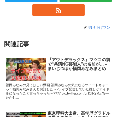
掘り下げマン
関連記事
『アウトデラックス』マツコの前
福岡みなみ
で“共演NG芸能人”の名前が… –
まいじつほか福岡みなみまとめ
福岡みなみの見てほしい動画 福岡みなみの気になるツイートキャー
っ！福岡みなみさんとお話した～?ライブ配信していた推しがアイド
ルになったこと言っちゃった～???? pic.twitter.com/qHOlR2Mx7G—
たかし...
東京理科大出身、高学歴グラドル
福岡みなみ