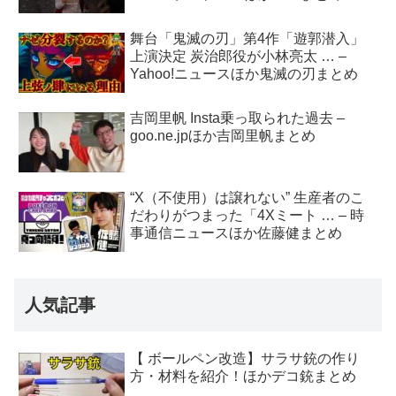
舞台「鬼滅の刃」第4作「遊郭潜入」
上演決定 炭治郎役が小林亮太 … –
Yahoo!ニュースほか鬼滅の刃まとめ
吉岡里帆 Insta乗っ取られた過去 –
goo.ne.jpほか吉岡里帆まとめ
“X（不使用）は譲れない” 生産者のこ
だわりがつまった「4Xミート … – 時
事通信ニュースほか佐藤健まとめ
人気記事
【 ボールペン改造】サラサ銃の作り
方・材料を紹介！ほかデコ銃まとめ