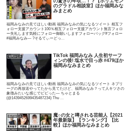
の驚きの年収…！？【ホリエモン
のグラドル相談室】ほか福岡みな
みまとめ
福岡みなみの見てほしい動画 福岡みなみの気になるツイート 相互フ
ォロー支援アカウント100％相互フォロー支援アカウント無言フォロ
ー失礼します気軽にフォロー御願いしますフォローバッグ#フォロー
#福岡みなみ— ?そるてぃーどっ...
TikTok 福岡みなみ 人生初サーフ
福岡みなみ
ィンの後! 塩水で目っ赤 #479ほか
福岡みなみまとめ
福岡みなみの見てほしい動画 福岡みなみの気になるツイート ネプリ
ーグの再放送やってたから見てたけど、福岡みなみ？って人キツさの
象徴みたいな感じでビビった— ちゃとまる
(@1439452699435487234) Thu ...
魔○の女と噂される芸能人【2021
福岡みなみ
年最新版】【ランキング】【比
較】ほか福岡みなみまとめ