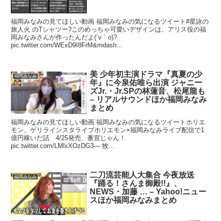
福岡みなみの見てほしい動画 福岡みなみの気になるツイート#星詠の
旅人火 のTシャツー?このめっちゃ可愛いデザインは、アリス役の福
岡みなみさんが作ったんだよ(´v｀o)?
pic.twitter.com/WExD9I8FrM&mdash...
美 少年初主演ドラマ『真夏の少
福岡みなみ
年』に今泉佑唯ら出演 ジャニー
ズJr.・Jr.SPの林蓮音、松尾龍も
– リアルサウンドほか福岡みなみ
まとめ
福岡みなみの見てほしい動画 福岡みなみの気になるツイートホリエ
モン、ゲリラインスタライブホリエモン×福岡みなみライブ配信で1
億円稼いだ話 4/25発売、番宣じゃん！
pic.twitter.com/LMlxXOzDG3— 牧...
二刀流芸能人大集合 今夜放送
福岡みなみ
『踊る！さんま御殿!!』、
NEWS・加藤 … – Yahoo!ニュー
スほか福岡みなみまとめ