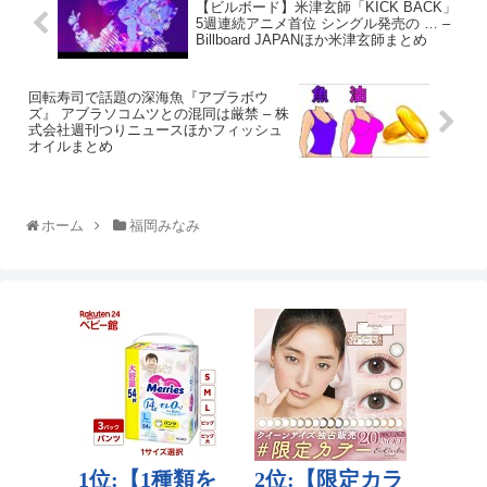
【ビルボード】米津玄師「KICK BACK」
5週連続アニメ首位 シングル発売の … –
Billboard JAPANほか米津玄師まとめ
回転寿司で話題の深海魚『アブラボウ
ズ』 アブラソコムツとの混同は厳禁 – 株
式会社週刊つりニュースほかフィッシュ
オイルまとめ
ホーム
福岡みなみ