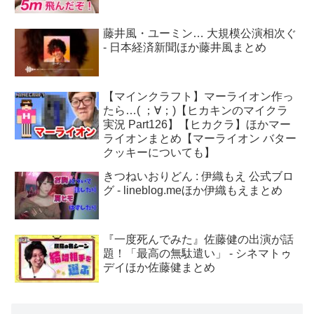
藤井風・ユーミン… 大規模公演相次ぐ
- 日本経済新聞ほか藤井風まとめ
【マインクラフト】マーライオン作っ
たら…( ；∀；)【ヒカキンのマイクラ
実況 Part126】【ヒカクラ】ほかマー
ライオンまとめ【マーライオン バター
クッキーについても】
きつねいおりどん : 伊織もえ 公式ブロ
グ - lineblog.meほか伊織もえまとめ
『一度死んでみた』佐藤健の出演が話
題！「最高の無駄遣い」 - シネマトゥ
デイほか佐藤健まとめ