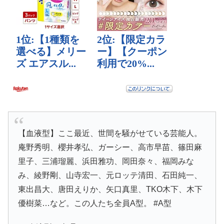
【血液型】ここ最近、世間を騒がせている芸能人。
庵野秀明、櫻井孝弘、ガーシー、高市早苗、篠田麻
里子、三浦瑠麗、浜田雅功、岡田奈々、福岡みな
み、綾野剛、山寺宏一、元ロッテ清田、石田純一、
東出昌大、唐田えりか、矢口真里、TKO木下、木下
優樹菜…など。この人たち全員A型。 #A型