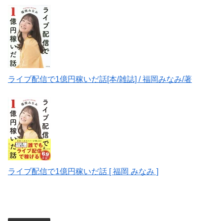
ライブ配信で1億円稼いだ話[本/雑誌] / 福岡みなみ/著
ライブ配信で1億円稼いだ話 [ 福岡 みなみ ]