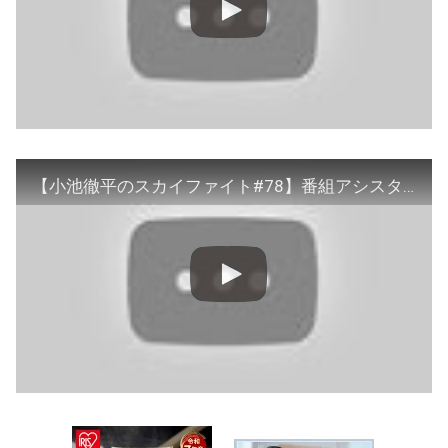
【小池徹平のスカイファイト#78】番組アシスタントの福岡みなみさん卒業スペシャル！これまでの珍言・迷言を小池さんと一緒に振り返ります！