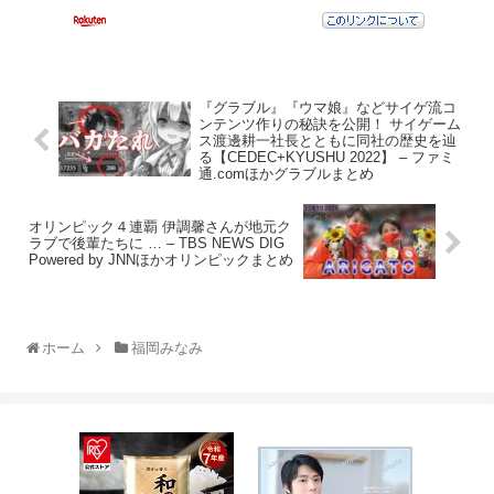
『グラブル』『ウマ娘』などサイゲ流コ
ンテンツ作りの秘訣を公開！ サイゲーム
ス渡邊耕一社長とともに同社の歴史を辿
る【CEDEC+KYUSHU 2022】 – ファミ
通.comほかグラブルまとめ
オリンピック４連覇 伊調馨さんが地元ク
ラブで後輩たちに … – TBS NEWS DIG
Powered by JNNほかオリンピックまとめ
ホーム
福岡みなみ