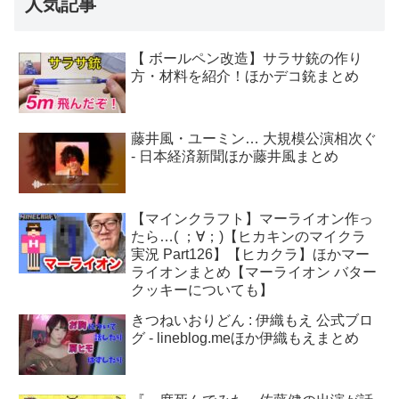
人気記事
【 ボールペン改造】サラサ銃の作り
方・材料を紹介！ほかデコ銃まとめ
藤井風・ユーミン… 大規模公演相次ぐ
- 日本経済新聞ほか藤井風まとめ
【マインクラフト】マーライオン作っ
たら…( ；∀；)【ヒカキンのマイクラ
実況 Part126】【ヒカクラ】ほかマー
ライオンまとめ【マーライオン バター
クッキーについても】
きつねいおりどん : 伊織もえ 公式ブロ
グ - lineblog.meほか伊織もえまとめ