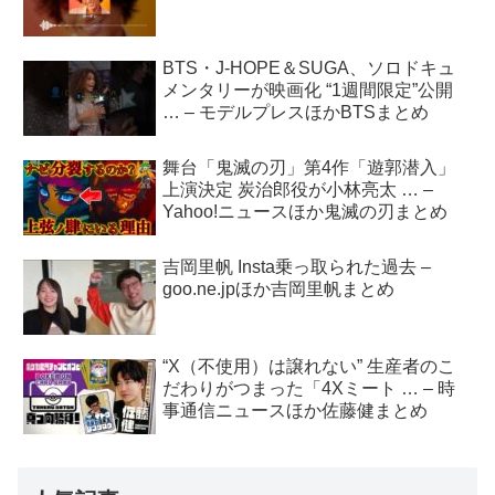
BTS・J-HOPE＆SUGA、ソロドキュ
メンタリーが映画化 “1週間限定”公開
… – モデルプレスほかBTSまとめ
舞台「鬼滅の刃」第4作「遊郭潜入」
上演決定 炭治郎役が小林亮太 … –
Yahoo!ニュースほか鬼滅の刃まとめ
吉岡里帆 Insta乗っ取られた過去 –
goo.ne.jpほか吉岡里帆まとめ
“X（不使用）は譲れない” 生産者のこ
だわりがつまった「4Xミート … – 時
事通信ニュースほか佐藤健まとめ