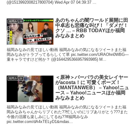
(@1513992008217800704) Wed Apr 07 04:39:37 ...
あのちゃんの闇ワールド展開に田
福岡みなみ
中卓志も悲痛な叫び！「ダメだ！
クソ … – RBB TODAYほか福岡
みなみまとめ
福岡みなみの見てほしい動画 福岡みなみの気になるツイートまた福
岡みなみがトラブってるらしくて草 pic.twitter.com/URAOhn0WBG—
童キャラですけど何か？ (@1644295366957993985) M...
＜原神＞バーバラの美女レイヤー
福岡みなみ
がacosta！に 可愛くポーズ！
（MANTANWEB） – Yahoo!ニュ
ース – Yahoo!ニュースほか福岡
みなみまとめ
福岡みなみの見てほしい動画 福岡みなみの気になるツイートまた福
岡みなみちゃんからリプくれた??忙しいのにリプありがとう???また
今後の活躍も楽しみにしてるね??#福岡みなみ
pic.twitter.com/dA4xTELyD1&mdas...