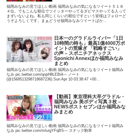
福岡みなみの見てほしい動画 福岡みなみの気になるツイート５１８
４位。でもこんな順位でツイッターやってるダビマスやってる人って
まずいないよね。私も同じくらいの順位ですという皆様はフォローど
うぞよろしくです。まぁどうせ福岡みなみツイートばか...
日本一のグラドルライバー「1日
福岡みなみ
10時間の時も」最高1億4000万ポ
イントの荒稼ぎ 「戦略すごい」
の声 – スポニチアネックス
Sponichi Annexほか福岡みなみ
まとめ
福岡みなみの見てほしい動画 福岡みなみの気になるツイート福岡み
なみ pic.twitter.com/qnpH8LEBi4— ノート
(@1568513298718687236) Sun Apr 10 03:38:47 +00...
【動画】東京理科大卒グラドル・
福岡みなみ
福岡みなみ 美ボディ写真３枚 –
NEWSポストセブンほか福岡みな
みまとめ
福岡みなみの見てほしい動画 福岡みなみの気になるツイート福岡み
なみ pic.twitter.com/mIurgYFqBS— スナック駒草