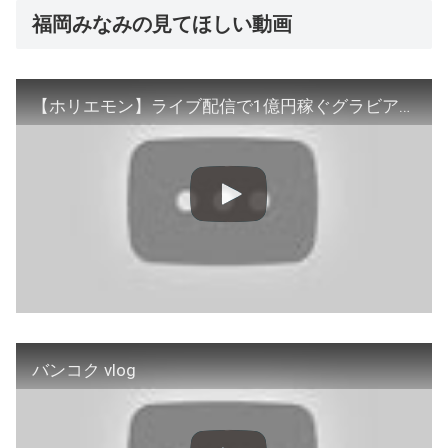
福岡みなみの見てほしい動画
【ホリエモン】ライブ配信で1億円稼ぐグラビアモデル福岡みなみ。ホリエモンの言う通りに●●出したから芸能界でなりあがった!成功する方法教えます【堀江貴文/マインド/思考/切り抜き/グラドル/ライバー】
バンコク vlog