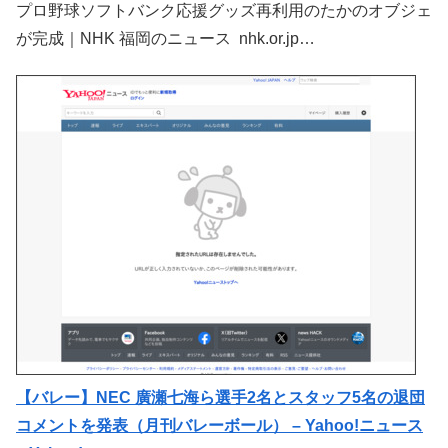
プロ野球ソフトバンク応援グッズ再利用のたかのオブジェ
が完成｜NHK 福岡のニュース nhk.or.jp…
【バレー】NEC 廣瀬七海ら選手2名とスタッフ5名の退団
コメントを発表（月刊バレーボール） – Yahoo!ニュース