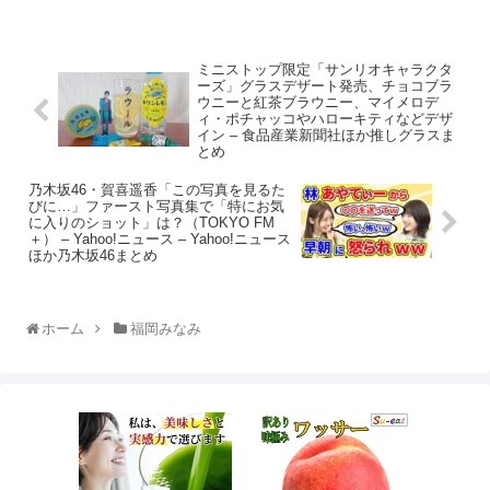
ミニストップ限定「サンリオキャラクタ
ーズ」グラスデザート発売、チョコブラ
ウニーと紅茶ブラウニー、マイメロデ
ィ・ポチャッコやハローキティなどデザ
イン – 食品産業新聞社ほか推しグラスま
とめ
乃木坂46・賀喜遥香「この写真を見るた
びに…」ファースト写真集で「特にお気
に入りのショット」は？（TOKYO FM
＋） – Yahoo!ニュース – Yahoo!ニュース
ほか乃木坂46まとめ
ホーム
福岡みなみ