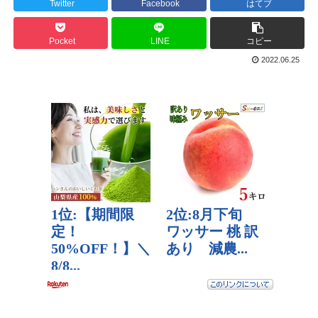
Twitter
Facebook
はてブ
Pocket
LINE
コピー
2022.06.25