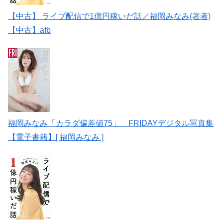
【中古】 ライブ配信で1億円稼いだ話／福岡みなみ(著者)
【中古】afb
福岡みなみ「カラダ偏差値75」 FRIDAYデジタル写真集
【電子書籍】[ 福岡みなみ ]