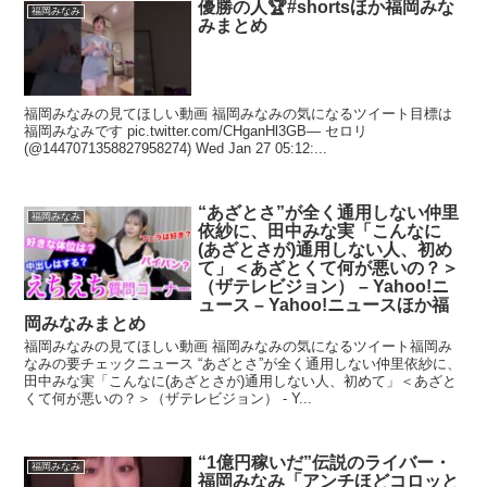
優勝の人🏆#shortsほか福岡みな
福岡みなみ
みまとめ
福岡みなみの見てほしい動画 福岡みなみの気になるツイート目標は
福岡みなみです pic.twitter.com/CHganHl3GB— セロリ
(@1447071358827958274) Wed Jan 27 05:12:...
“あざとさ”が全く通用しない仲里
福岡みなみ
依紗に、田中みな実「こんなに
(あざとさが)通用しない人、初め
て」＜あざとくて何が悪いの？＞
（ザテレビジョン） – Yahoo!ニ
ュース – Yahoo!ニュースほか福
岡みなみまとめ
福岡みなみの見てほしい動画 福岡みなみの気になるツイート福岡み
なみの要チェックニュース “あざとさ”が全く通用しない仲里依紗に、
田中みな実「こんなに(あざとさが)通用しない人、初めて」＜あざと
くて何が悪いの？＞（ザテレビジョン） - Y...
“1億円稼いだ”伝説のライバー・
福岡みなみ
福岡みなみ「アンチほどコロッと