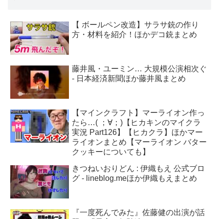
【 ボールペン改造】サラサ銃の作り
方・材料を紹介！ほかデコ銃まとめ
藤井風・ユーミン… 大規模公演相次ぐ
- 日本経済新聞ほか藤井風まとめ
【マインクラフト】マーライオン作っ
たら…( ；∀；)【ヒカキンのマイクラ
実況 Part126】【ヒカクラ】ほかマー
ライオンまとめ【マーライオン バター
クッキーについても】
きつねいおりどん : 伊織もえ 公式ブロ
グ - lineblog.meほか伊織もえまとめ
『一度死んでみた』佐藤健の出演が話