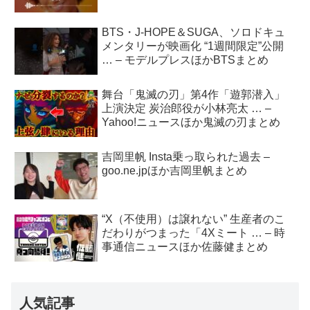
BTS・J-HOPE＆SUGA、ソロドキュ
メンタリーが映画化 “1週間限定”公開
… – モデルプレスほかBTSまとめ
舞台「鬼滅の刃」第4作「遊郭潜入」
上演決定 炭治郎役が小林亮太 … –
Yahoo!ニュースほか鬼滅の刃まとめ
吉岡里帆 Insta乗っ取られた過去 –
goo.ne.jpほか吉岡里帆まとめ
“X（不使用）は譲れない” 生産者のこ
だわりがつまった「4Xミート … – 時
事通信ニュースほか佐藤健まとめ
人気記事