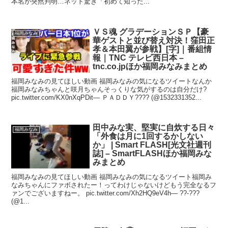
本名が突然判明…ネット驚き「初めて知った...
ＶＳ魂 グラデーションＳＰ【豪
福岡みなみ
華ゲストと並び替え対決！窪田正
孝＆本田翼が参戦】[字]｜番組情
報｜TNC テレビ西日本 –
tnc.co.jpほか福岡みなみまとめ
福岡みなみの見てほしい動画 福岡みなみの気になるツイートなんか
福岡みなみちゃんと咲月ちゃんそっくりな気がするのは自分だけ?
pic.twitter.com/KX0nXqPDit— ＰＡＤＤＹ???? (@1532331352...
田中みな実、堅実に自炊する日々
福岡みなみ
「外食は月に1回するかしない
か」 | Smart FLASH[光文社週刊
誌] – SmartFLASHほか福岡みな
みまとめ
福岡みなみの見てほしい動画 福岡みなみの気になるツイート福岡み
なみちゃんにファボされたー！ってわけじゃないけどもう完全なるフ
ァンでございますねー。 pic.twitter.com/Xh2HQ9eV4h— ??-???
(@1...