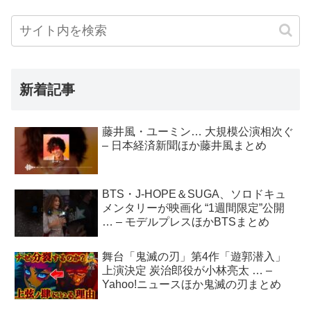
新着記事
藤井風・ユーミン… 大規模公演相次ぐ
– 日本経済新聞ほか藤井風まとめ
BTS・J-HOPE＆SUGA、ソロドキュ
メンタリーが映画化 “1週間限定”公開
… – モデルプレスほかBTSまとめ
舞台「鬼滅の刃」第4作「遊郭潜入」
上演決定 炭治郎役が小林亮太 … –
Yahoo!ニュースほか鬼滅の刃まとめ