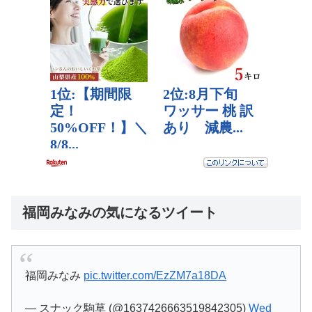
福岡みなみの気になるツイート
福岡みなみ
pic.twitter.com/EzZM7a18DA
— スナック駒草 (@1637426663519842305)
Wed