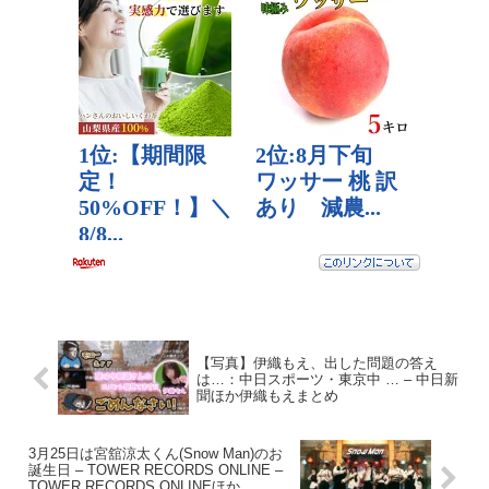
【写真】伊織もえ、出した問題の答え
は…：中日スポーツ・東京中 … – 中日新
聞ほか伊織もえまとめ
3月25日は宮舘涼太くん(Snow Man)のお
誕生日 – TOWER RECORDS ONLINE –
TOWER RECORDS ONLINEほか