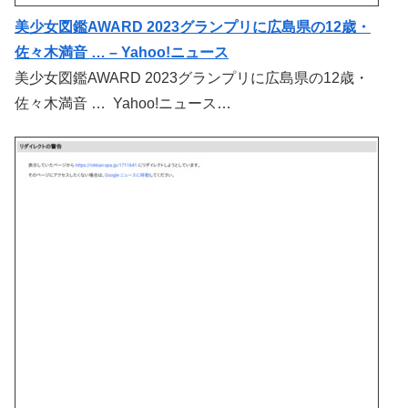
美少女図鑑AWARD 2023グランプリに広島県の12歳・
佐々木満音 … – Yahoo!ニュース
美少女図鑑AWARD 2023グランプリに広島県の12歳・
佐々木満音 … Yahoo!ニュース…