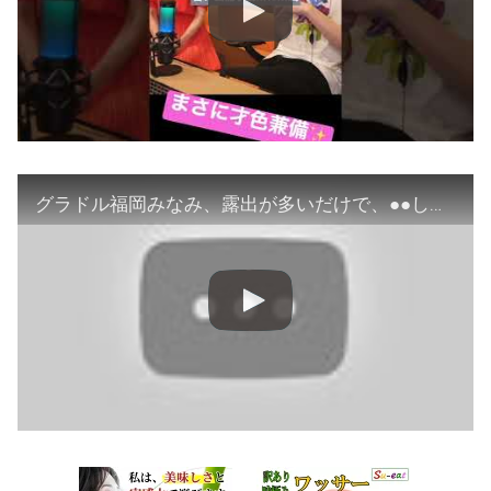
グラドル福岡みなみ、露出が多いだけで、●●してないよ…【堀江貴文】#ホリエモン＃切り抜き＃福岡みなみ＃グラビア＃グラビアアイドル＃週プレ＃週プレチャンネル＃インスタ＃巨乳＃Ｆカップ