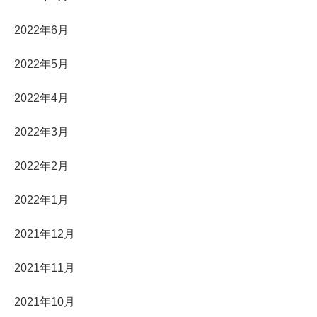
2022年6月
2022年5月
2022年4月
2022年3月
2022年2月
2022年1月
2021年12月
2021年11月
2021年10月