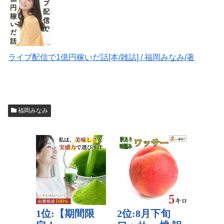
ライブ配信で1億円稼いだ話[本/雑誌] / 福岡みなみ/著
福岡みなみ