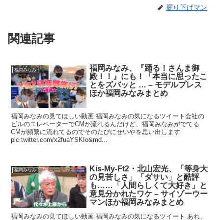
掘り下げマン
関連記事
福岡みなみ、『踊る！さんま御
福岡みなみ
殿！！』にも！「本当に思ったこ
とをズバッと … – モデルプレス
ほか福岡みなみまとめ
福岡みなみの見てほしい動画 福岡みなみの気になるツイート会社の
ビルのエレベーターでCMが流れるんだけど、福岡みなみがでてる
CMが頻繁に流れてるのでそのたびにせいやを思い出します
pic.twitter.com/x2fuaYSKIo&md...
Kis-My-Ft2・北山宏光、「等身大
福岡みなみ
の見苦しさ」「ダサい」と酷評
も……「人間らしくて大好き」と
意見分かれたワケ – サイゾーウー
マンほか福岡みなみまとめ
福岡みなみの見てほしい動画 福岡みなみの気になるツイート あれ、