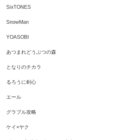
SixTONES
SnowMan
YOASOBI
あつまれどうぶつの森
となりのチカラ
るろうに剣心
エール
グラブル攻略
ケイ×ヤク