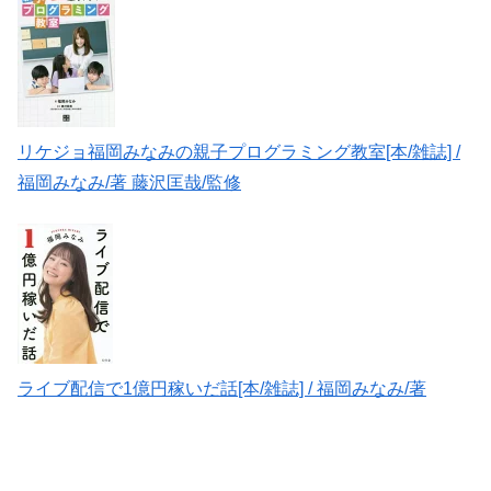
リケジョ福岡みなみの親子プログラミング教室[本/雑誌] /
福岡みなみ/著 藤沢匡哉/監修
ライブ配信で1億円稼いだ話[本/雑誌] / 福岡みなみ/著