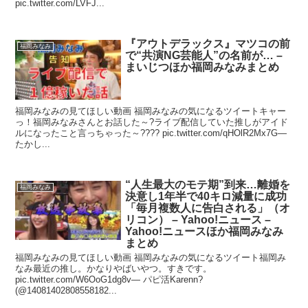
pic.twitter.com/LVFJ...
『アウトデラックス』マツコの前
福岡みなみ
で“共演NG芸能人”の名前が… –
まいじつほか福岡みなみまとめ
福岡みなみの見てほしい動画 福岡みなみの気になるツイートキャー
っ！福岡みなみさんとお話した～?ライブ配信していた推しがアイド
ルになったこと言っちゃった～???? pic.twitter.com/qHOlR2Mx7G—
たかし...
“人生最大のモテ期”到来…離婚を
福岡みなみ
決意し1年半で40キロ減量に成功
「毎月複数人に告白される」（オ
リコン） – Yahoo!ニュース –
Yahoo!ニュースほか福岡みなみ
まとめ
福岡みなみの見てほしい動画 福岡みなみの気になるツイート福岡み
なみ最近の推し。かなりやばいやつ。すきです。
pic.twitter.com/W6OoG1dg8v— パピ活Karenn?
(@14081402808558182...