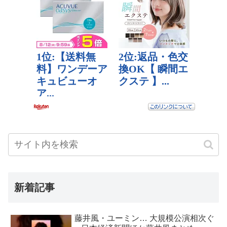
新着記事
藤井風・ユーミン… 大規模公演相次ぐ