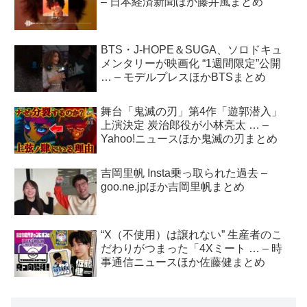
– 日本経済新聞ほか藤井風まとめ
BTS・J-HOPE＆SUGA、ソロドキュ
メンタリーが映画化 “1週間限定”公開
… – モデルプレスほかBTSまとめ
舞台「鬼滅の刃」第4作「遊郭潜入」
上演決定 炭治郎役が小林亮太 … –
Yahoo!ニュースほか鬼滅の刃まとめ
吉岡里帆 Insta乗っ取られた過去 –
goo.ne.jpほか吉岡里帆まとめ
“X（不使用）は譲れない” 生産者のこ
だわりがつまった「4Xミート … – 時
事通信ニュースほか佐藤健まとめ