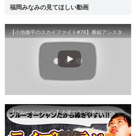
福岡みなみの見てほしい動画
【小池徹平のスカイファイト#78】番組アシスタントの福岡みなみさん卒業スペシャル！これまでの珍言・迷言を小池さんと一緒に振り返ります！
【ブルーオーシャン】今後のライブ配信について語ります。