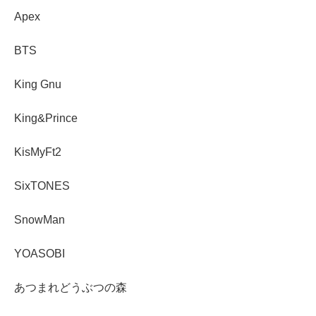
Apex
BTS
King Gnu
King&Prince
KisMyFt2
SixTONES
SnowMan
YOASOBI
あつまれどうぶつの森