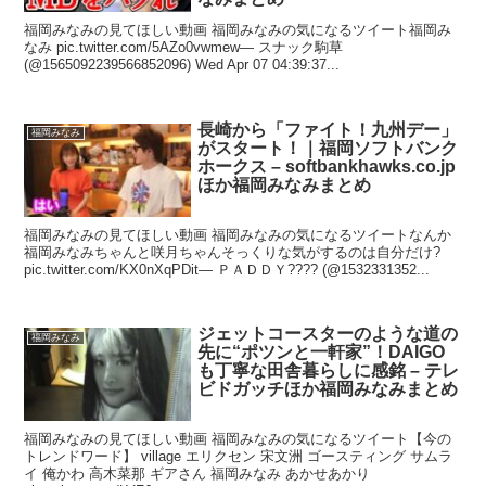
福岡みなみの見てほしい動画 福岡みなみの気になるツイート福岡み
なみ pic.twitter.com/5AZo0vwmew— スナック駒草
(@1565092239566852096) Wed Apr 07 04:39:37...
長崎から「ファイト！九州デー」
福岡みなみ
がスタート！｜福岡ソフトバンク
ホークス – softbankhawks.co.jp
ほか福岡みなみまとめ
福岡みなみの見てほしい動画 福岡みなみの気になるツイートなんか
福岡みなみちゃんと咲月ちゃんそっくりな気がするのは自分だけ?
pic.twitter.com/KX0nXqPDit— ＰＡＤＤＹ???? (@1532331352...
ジェットコースターのような道の
福岡みなみ
先に“ポツンと一軒家”！DAIGO
も丁寧な田舎暮らしに感銘 – テレ
ビドガッチほか福岡みなみまとめ
福岡みなみの見てほしい動画 福岡みなみの気になるツイート【今の
トレンドワード】 village エリクセン 宋文洲 ゴースティング サムラ
イ 俺かわ 高木菜那 ギアさん 福岡みなみ あかせあかり