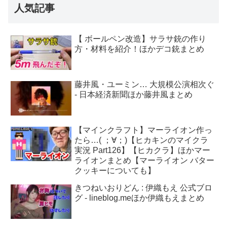
人気記事
【 ボールペン改造】サラサ銃の作り
方・材料を紹介！ほかデコ銃まとめ
藤井風・ユーミン… 大規模公演相次ぐ
- 日本経済新聞ほか藤井風まとめ
【マインクラフト】マーライオン作っ
たら…( ；∀；)【ヒカキンのマイクラ
実況 Part126】【ヒカクラ】ほかマー
ライオンまとめ【マーライオン バター
クッキーについても】
きつねいおりどん : 伊織もえ 公式ブロ
グ - lineblog.meほか伊織もえまとめ