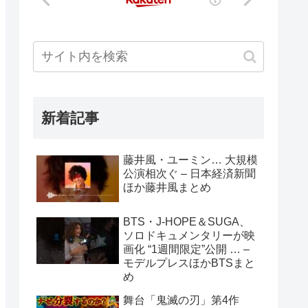
新着記事
藤井風・ユーミン… 大規模
公演相次ぐ – 日本経済新聞
ほか藤井風まとめ
BTS・J-HOPE＆SUGA、
ソロドキュメンタリーが映
画化 “1週間限定”公開 … –
モデルプレスほかBTSまと
め
舞台「鬼滅の刃」第4作