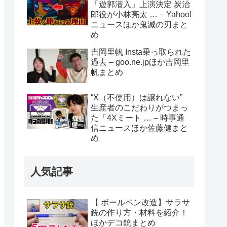
「遊郭潜入」上演決定 炭治
郎役が小林亮太 … – Yahoo!
ニュースほか鬼滅の刃まと
め
吉岡里帆 Insta乗っ取られた
過去 – goo.ne.jpほか吉岡里
帆まとめ
“X（不使用）は譲れない”
生産者のこだわりがつまっ
た「4Xミート … – 時事通
信ニュースほか佐藤健まと
め
人気記事
【 ボールペン改造】サラサ
銃の作り方・材料を紹介！
ほかデコ銃まとめ