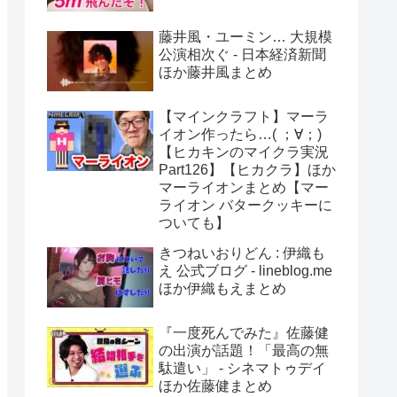
藤井風・ユーミン… 大規模
公演相次ぐ - 日本経済新聞
ほか藤井風まとめ
【マインクラフト】マーラ
イオン作ったら…( ；∀；)
【ヒカキンのマイクラ実況
Part126】【ヒカクラ】ほか
マーライオンまとめ【マー
ライオン バタークッキーに
ついても】
きつねいおりどん : 伊織も
え 公式ブログ - lineblog.me
ほか伊織もえまとめ
『一度死んでみた』佐藤健
の出演が話題！「最高の無
駄遣い」 - シネマトゥデイ
ほか佐藤健まとめ