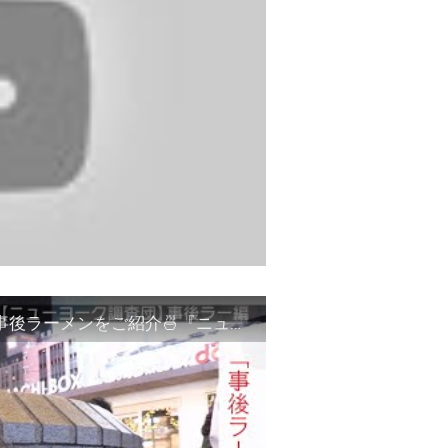
事後ラーって❓「疲れた後」に最強に美味しい事後ラーメンをご紹介🍜『ニューヨーク恋愛市場# 20』ABEMAで配信中！