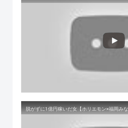
脱がずに1億円稼いだ女【ホリエモン×福岡みなみ】