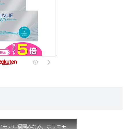
【ホリエモン】ライブ配信で1億円稼ぐグラビアモデル福岡みなみ。ホリエモンの言う通りに●●出したから芸能界でなりあがった!成功する方法教えます【堀江貴文/マインド/思考/切り抜き/グラドル/ライバー】