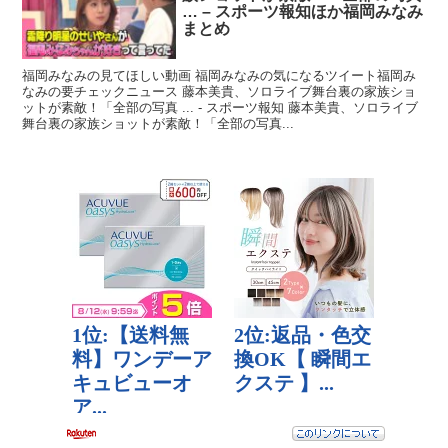
… – スポーツ報知ほか福岡みなみ
まとめ
福岡みなみの見てほしい動画 福岡みなみの気になるツイート福岡み
なみの要チェックニュース 藤本美貴、ソロライブ舞台裏の家族ショ
ットが素敵！「全部の写真 ... - スポーツ報知 藤本美貴、ソロライブ
舞台裏の家族ショットが素敵！「全部の写真...