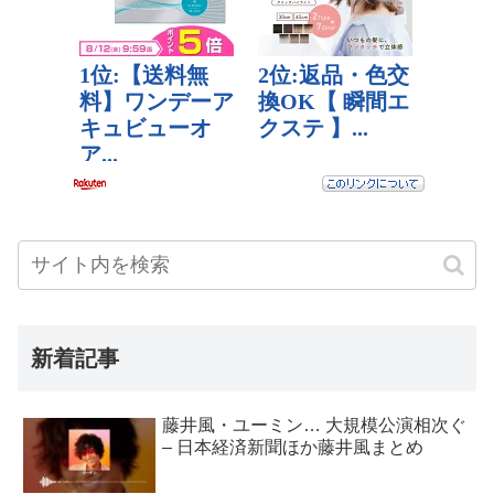
新着記事
藤井風・ユーミン… 大規模公演相次ぐ
– 日本経済新聞ほか藤井風まとめ