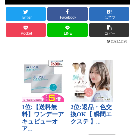
Twitter
Facebook
はてブ
Pocket
LINE
コピー
2021.12.28