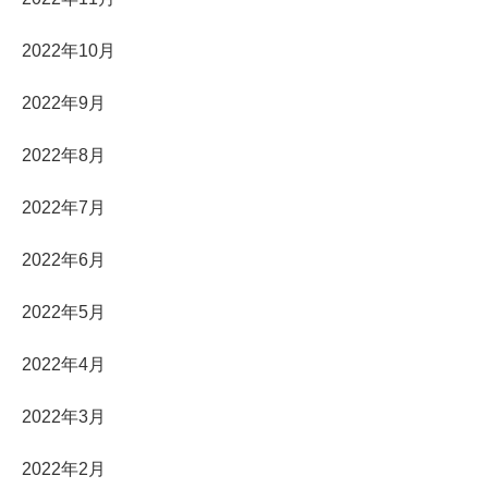
2022年10月
2022年9月
2022年8月
2022年7月
2022年6月
2022年5月
2022年4月
2022年3月
2022年2月