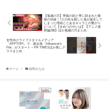
【鬼滅の刃】堕姫の顔と帯に刻まれた模
様の伏線！7人の柱を殺した鬼が誕生して
しまった理由ととあるキャラとの繋がり
について【きめつのやいば】【アニメ遊
郭編2期】ほか鬼滅の刃まとめ
女性向けライフスタイルメディア
「APPTOPI」で、新企画「Influencer's
File」がスタート – PR TIMESほか推しグ
ラスまとめ
ホーム
福岡みなみ