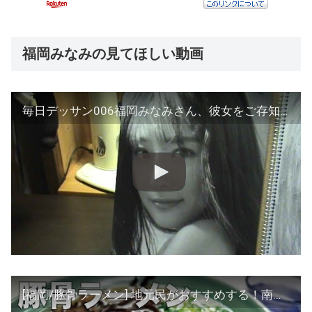
福岡みなみの見てほしい動画
毎日デッサン006福岡みなみさん、彼女をご存知でしょうか？
[福岡/豚骨ラーメン] 地元民がおすすめする！南区エリアの観光客が行かないラーメン屋さん4選【福岡グルメ】