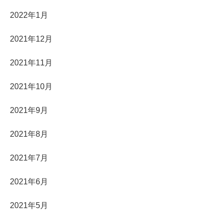
2022年1月
2021年12月
2021年11月
2021年10月
2021年9月
2021年8月
2021年7月
2021年6月
2021年5月