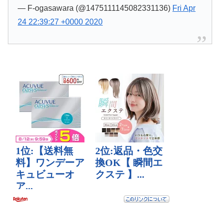
— F‐ogasawara (@1475111145082331136)
Fri Apr
24 22:39:27 +0000 2020