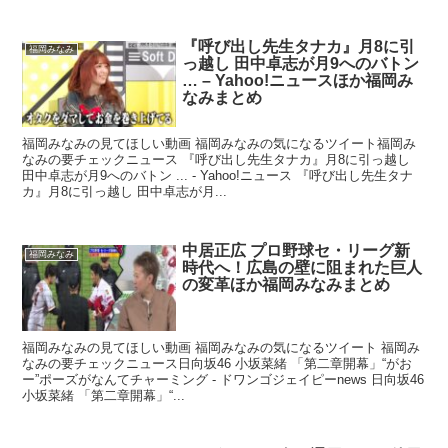
『呼び出し先生タナカ』月8に引
福岡みなみ
っ越し 田中卓志が月9へのバトン
… – Yahoo!ニュースほか福岡み
なみまとめ
福岡みなみの見てほしい動画 福岡みなみの気になるツイート福岡み
なみの要チェックニュース 『呼び出し先生タナカ』月8に引っ越し
田中卓志が月9へのバトン ... - Yahoo!ニュース 『呼び出し先生タナ
カ』月8に引っ越し 田中卓志が月...
中居正広 プロ野球セ・リーグ新
福岡みなみ
時代へ！広島の壁に阻まれた巨人
の変革ほか福岡みなみまとめ
福岡みなみの見てほしい動画 福岡みなみの気になるツイート 福岡み
なみの要チェックニュース日向坂46 小坂菜緒 「第二章開幕」“がお
ー”ポーズがなんてチャーミング - ドワンゴジェイピーnews 日向坂46
小坂菜緒 「第二章開幕」“...