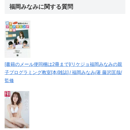
福岡みなみに関する質問
[書籍のメール便同梱は2冊まで]/リケジョ福岡みなみの親
子プログラミング教室[本/雑誌] / 福岡みなみ/著 藤沢匡哉/
監修