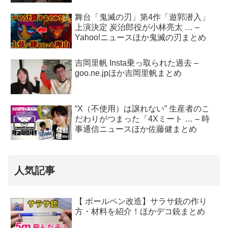
舞台「鬼滅の刃」第4作「遊郭潜入」
上演決定 炭治郎役が小林亮太 … –
Yahoo!ニュースほか鬼滅の刃まとめ
吉岡里帆 Insta乗っ取られた過去 –
goo.ne.jpほか吉岡里帆まとめ
“X（不使用）は譲れない” 生産者のこ
だわりがつまった「4Xミート … – 時
事通信ニュースほか佐藤健まとめ
人気記事
【 ボールペン改造】サラサ銃の作り
方・材料を紹介！ほかデコ銃まとめ