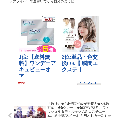
トップライバーで金稼いでから自分の思う経...
『原神』★4鹿野院平蔵が実装＆★5楓原
万葉、★5クレー、★5宵宮が復刻。フィ
ッシュル＆ディルックの新コスチュー
ム、新地域“スメール”と思われる一部も公