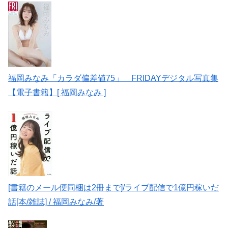
福岡みなみ「カラダ偏差値75」 FRIDAYデジタル写真集
【電子書籍】[ 福岡みなみ ]
[書籍のメール便同梱は2冊まで]/ライブ配信で1億円稼いだ
話[本/雑誌] / 福岡みなみ/著