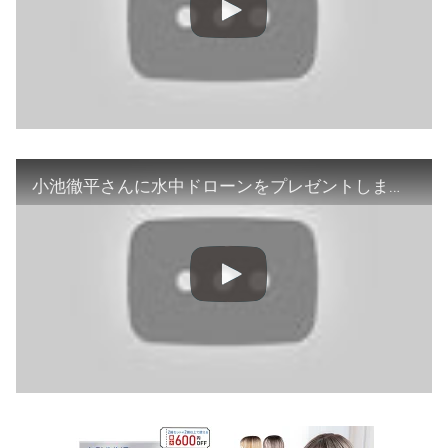
小池徹平さんに水中ドローンをプレゼントしました！#CHASING DORY┃SKY FIGHT TV【出演：#小池徹平・#福岡みなみ・#石田晴香】