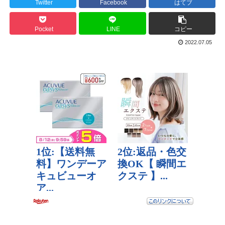
Twitter
Facebook
はてブ
Pocket
LINE
コピー
2022.07.05