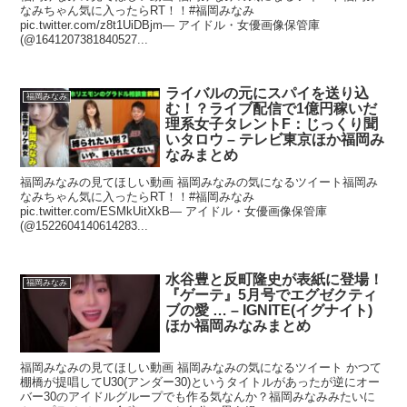
なみちゃん気に入ったらRT！！#福岡みなみ
pic.twitter.com/z8t1UiDBjm— アイドル・女優画像保管庫
(@1641207381840527...
ライバルの元にスパイを送り込
福岡みなみ
む！？ライブ配信で1億円稼いだ
理系女子タレントF：じっくり聞
いタロウ – テレビ東京ほか福岡み
なみまとめ
福岡みなみの見てほしい動画 福岡みなみの気になるツイート福岡み
なみちゃん気に入ったらRT！！#福岡みなみ
pic.twitter.com/ESMkUitXkB— アイドル・女優画像保管庫
(@1522604140614283...
水谷豊と反町隆史が表紙に登場！
福岡みなみ
『ゲーテ』5月号でエグゼクティ
ブの愛 … – IGNITE(イグナイト)
ほか福岡みなみまとめ
福岡みなみの見てほしい動画 福岡みなみの気になるツイート かつて
棚橋が提唱してU30(アンダー30)というタイトルがあったが逆にオー
バー30のアイドルグループでも作る気なんか？福岡みなみみたいに