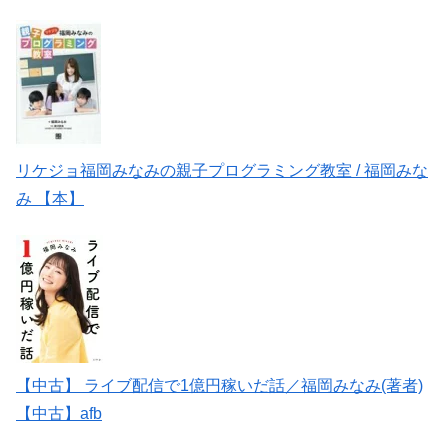
リケジョ福岡みなみの親子プログラミング教室 / 福岡みな
み 【本】
【中古】 ライブ配信で1億円稼いだ話／福岡みなみ(著者)
【中古】afb