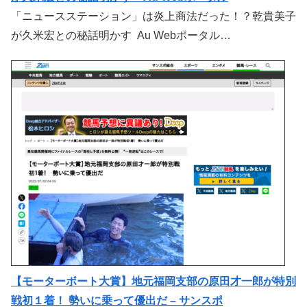
「ニュースステーション」は炎上商法だった！？乾貴美子
が久米宏との秘話明かす Au Webポータル…
【モーターボート大賞】地元福岡支部の原田才一郎が特別
戦初１着！ 勢いに乗って優出だ – サンスポ