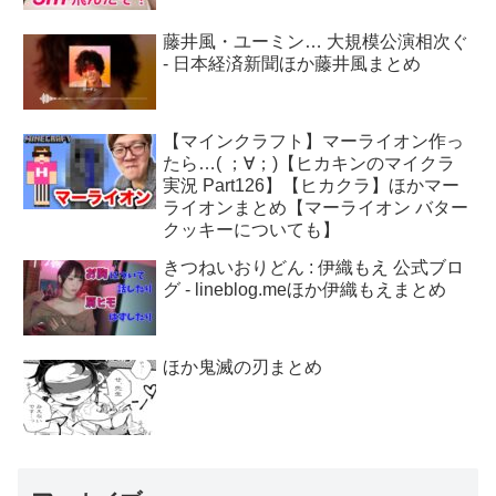
藤井風・ユーミン… 大規模公演相次ぐ
- 日本経済新聞ほか藤井風まとめ
【マインクラフト】マーライオン作っ
たら…( ；∀；)【ヒカキンのマイクラ
実況 Part126】【ヒカクラ】ほかマー
ライオンまとめ【マーライオン バター
クッキーについても】
きつねいおりどん : 伊織もえ 公式ブロ
グ - lineblog.meほか伊織もえまとめ
ほか鬼滅の刃まとめ