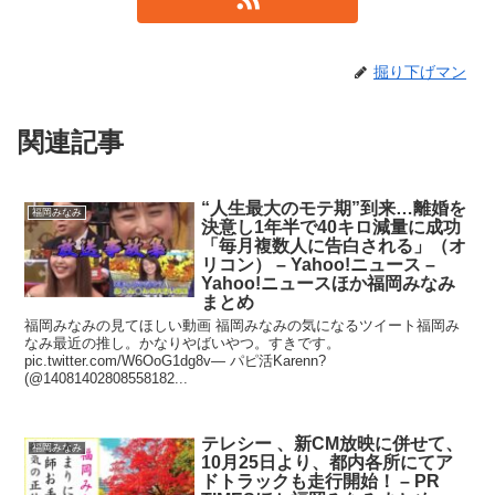
掘り下げマン
関連記事
“人生最大のモテ期”到来…離婚を
福岡みなみ
決意し1年半で40キロ減量に成功
「毎月複数人に告白される」（オ
リコン） – Yahoo!ニュース –
Yahoo!ニュースほか福岡みなみ
まとめ
福岡みなみの見てほしい動画 福岡みなみの気になるツイート福岡み
なみ最近の推し。かなりやばいやつ。すきです。
pic.twitter.com/W6OoG1dg8v— パピ活Karenn?
(@14081402808558182...
テレシー 、新CM放映に併せて、
福岡みなみ
10月25日より、都内各所にてア
ドトラックも走行開始！ – PR