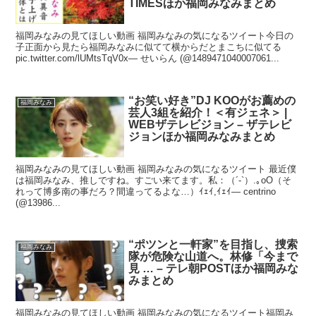
TIMESほか福岡みなみまとめ
福岡みなみの見てほしい動画 福岡みなみの気になるツイート今日の
子正面から見たら福岡みなみに似てて横からだとまこちに似てる
pic.twitter.com/lUMtsTqV0x— せいらん (@1489471040007061...
“お笑い好き”DJ KOOがお薦めの
福岡みなみ
芸人3組を紹介！＜有ジェネ＞ |
WEBザテレビジョン – ザテレビ
ジョンほか福岡みなみまとめ
福岡みなみの見てほしい動画 福岡みなみの気になるツイート 最近僕
は福岡みなみ、推しですね。すごい来てます。私：（´-`）.｡oO（そ
れって博多南の事だろ？間違ってるよな…）ｲｪｲ,ｲｪｲ— centrino
(@13986...
“ポツンと一軒家”を目指し、捜索
福岡みなみ
隊が危険な山道へ。林修「今まで
見 … – テレ朝POSTほか福岡みな
みまとめ
福岡みなみの見てほしい動画 福岡みなみの気になるツイート福岡み