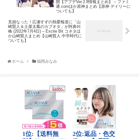
開【アプデVer.2.8情報まとめ】 – ファミ
通.comほか原神まとめ【原神 デイリーに
ついても】
見損なった！広瀬すずの熱愛報道に「山
崎賢人＆土屋太鳳のカプオタ」が阿鼻叫
喚 (2022年7月4日) – Excite Bit コネタほ
か山崎賢人まとめ【山崎賢人 中学時代に
ついても】
ホーム
福岡みなみ