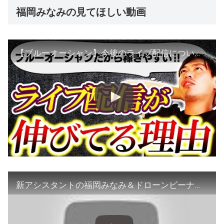
福岡みなみの見てほしい動画
【ブルーオーシャン】今後のライブ配信について語ります。
新アシスタントの福岡みなみ＆ドローンビーナスの石田晴香が登場！２人のドローンの腕前は？？┃SKY FIGHT TV【出演：小池徹平・福岡みなみ・石田晴香】