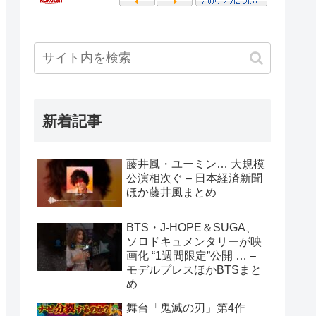
新着記事
藤井風・ユーミン… 大規模
公演相次ぐ – 日本経済新聞
ほか藤井風まとめ
BTS・J-HOPE＆SUGA、
ソロドキュメンタリーが映
画化 “1週間限定”公開 … –
モデルプレスほかBTSまと
め
舞台「鬼滅の刃」第4作