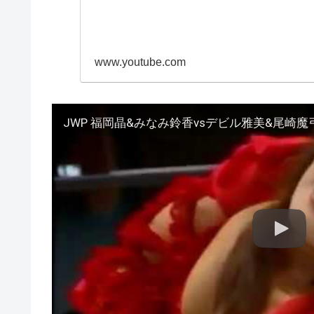
www.youtube.com
JWP 福岡晶&みなみ鈴香vsデビル雅美&尾崎魔