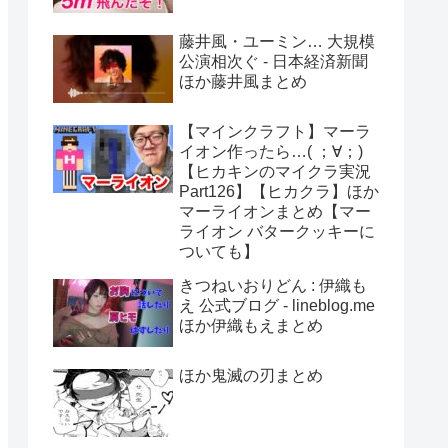
藤井風・ユーミン… 大規模
公演相次ぐ - 日本経済新聞
ほか藤井風まとめ
【マインクラフト】マーラ
イオン作ったら…( ；∀；)
【ヒカキンのマイクラ実況
Part126】【ヒカクラ】ほか
マーライオンまとめ【マー
ライオン バタークッキーに
ついても】
きつねいおりどん : 伊織も
え 公式ブログ - lineblog.me
ほか伊織もえまとめ
ほか鬼滅の刃まとめ