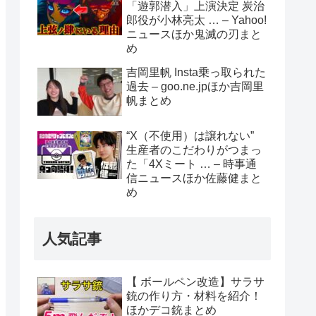
「遊郭潜入」上演決定 炭治
郎役が小林亮太 … – Yahoo!
ニュースほか鬼滅の刃まと
め
吉岡里帆 Insta乗っ取られた
過去 – goo.ne.jpほか吉岡里
帆まとめ
“X（不使用）は譲れない”
生産者のこだわりがつまっ
た「4Xミート … – 時事通
信ニュースほか佐藤健まと
め
人気記事
【 ボールペン改造】サラサ
銃の作り方・材料を紹介！
ほかデコ銃まとめ