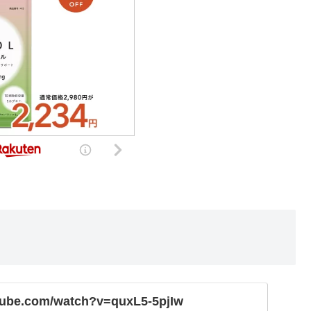
tube.com/watch?v=quxL5-5pjIw