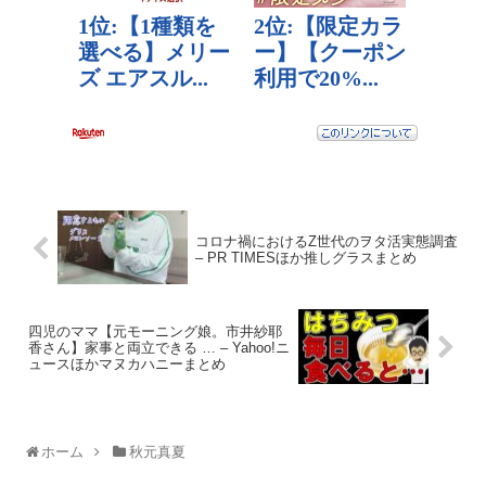
コロナ禍におけるZ世代のヲタ活実態調査
– PR TIMESほか推しグラスまとめ
四児のママ【元モーニング娘。市井紗耶
香さん】家事と両立できる … – Yahoo!ニ
ュースほかマヌカハニーまとめ
ホーム
秋元真夏