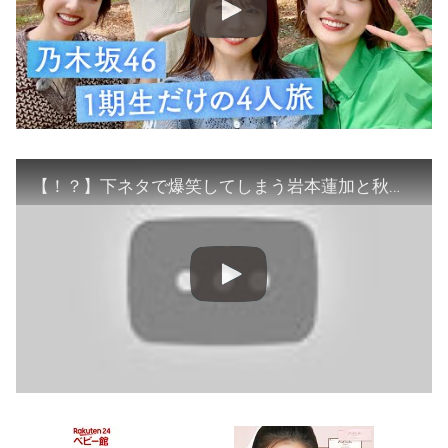
【！？】下ネタで爆笑してしまう岩本蓮加と秋元真夏【文字起こし】乃木坂46