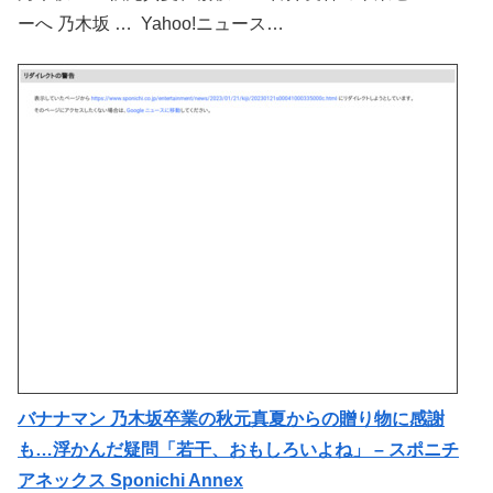
ーへ 乃木坂 … Yahoo!ニュース…
バナナマン 乃木坂卒業の秋元真夏からの贈り物に感謝
も…浮かんだ疑問「若干、おもしろいよね」 – スポニチ
アネックス Sponichi Annex