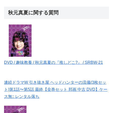
秋元真夏に関する質問
DVD / 趣味教養 / 秋元真夏の『推しどこ?』 / SRBW-21
連続ドラマW 引き抜き屋 ヘッドハンターの流儀(3枚セッ
ト)第1話〜第5話 最終【全巻セット 邦画 中古 DVD】ケー
ス無:: レンタル落ち