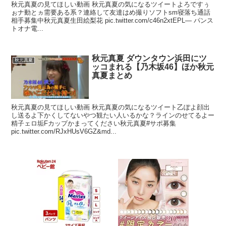
秋元真夏の見てほしい動画 秋元真夏の気になるツイートよろですぅ
ぉナ動とヵ需要ある系？連絡して友達はめ撮りソフトsm寝落ち通話
相手募集中秋元真夏生田絵梨花 pic.twitter.com/c46n2xtEPL— パンス
トオナ電...
秋元真夏 ダウンタウン浜田にツ
秋元真夏
ッコまれる【乃木坂46】ほか秋元
真夏まとめ
秋元真夏の見てほしい動画 秋元真夏の気になるツイート乙ぽよ顔出
し送るよ下かくしてないやつ観たい人いるかな？ラインのせてるよー
精子ェロ垢Fカップかまってください秋元真夏#サポ募集
pic.twitter.com/RJxHUsV6GZ&md...