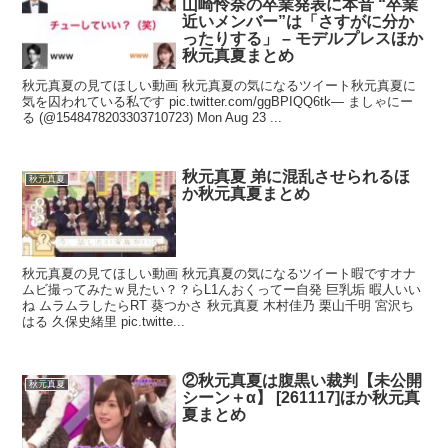
山崎怜奈の卒業発表に本音 “卒業
近いメンバー”は「さすがに分か
ったりする」 – モデルプレスほか
秋元真夏まとめ
秋元真夏の見てほしい動画 秋元真夏の気になるツイート秋元真夏に
気を囚われている私です pic.twitter.com/ggBPIQQ6tk— ましゃにー
る (@1548478203303710723) Mon Aug 23 ...
秋元真夏 弟に混乱させられるほ
秋元真夏
か秋元真夏まとめ
秋元真夏の見てほしい動画 秋元真夏の気になるツイート暇ですオナ
ムビ撮ってみたｗ見たい？？らL1んおくってー自発 巨乳垢 暇人いい
ね ムラムラしたらRT 葵つかさ 秋元真夏 木村佳乃 栗山千明 宮沢ち
はる 久保史緒里 pic.twitte...
②秋元真夏は腹黒い裁判【未公開
秋元真夏
シーン＋α】 [261117]ほか秋元真
夏まとめ