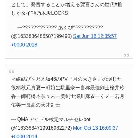
として」発言することが増える賀喜さんの世代#推
しゃタイ?#乃木坂LOCKS
— 一??????’??????-あくび^^?????????
(@1633836486587199490)
Sat Jun 16 12:35:57
+0000 2018
＜線結び＞乃木坂46のPV『月の大きさ』の演じた
役柄秋元真夏ー町娘生駒里奈ー自称最強剣士桜井玲
香ー師範橋本奈々未ー美剣士深川麻衣ーくノ一若月
佑美ー孤高の天才剣士
— QMA アイドル検定マルチセレbot
(@1633834719916982272)
Mon Oct 13 16:09:37
+0000 2014