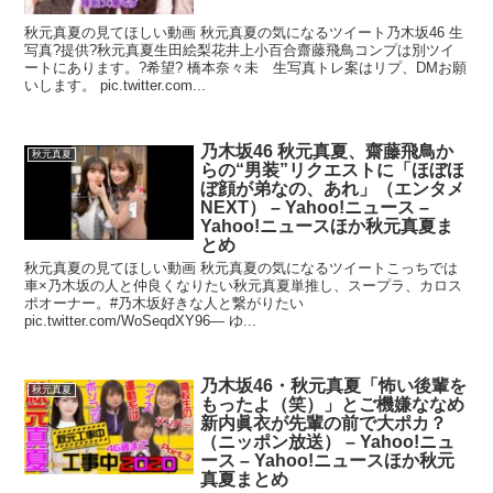
秋元真夏の見てほしい動画 秋元真夏の気になるツイート乃木坂46 生
写真?提供?秋元真夏生田絵梨花井上小百合齋藤飛鳥コンプは別ツイ
ートにあります。?希望? 橋本奈々未 生写真トレ案はリプ、DMお願
いします。 pic.twitter.com...
乃木坂46 秋元真夏、齋藤飛鳥か
秋元真夏
らの“男装”リクエストに「ほぼほ
ぼ顔が弟なの、あれ」（エンタメ
NEXT） – Yahoo!ニュース –
Yahoo!ニュースほか秋元真夏ま
とめ
秋元真夏の見てほしい動画 秋元真夏の気になるツイートこっちでは
車×乃木坂の人と仲良くなりたい秋元真夏単推し、スープラ、カロス
ポオーナー。#乃木坂好きな人と繋がりたい
pic.twitter.com/WoSeqdXY96— ゆ...
乃木坂46・秋元真夏「怖い後輩を
秋元真夏
もったよ（笑）」とご機嫌ななめ
新内眞衣が先輩の前で大ポカ？
（ニッポン放送） – Yahoo!ニュ
ース – Yahoo!ニュースほか秋元
真夏まとめ