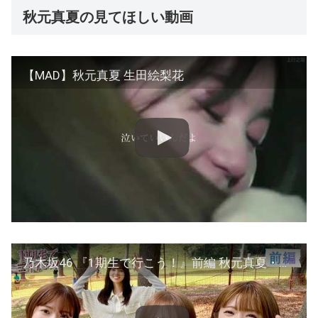
秋元真夏の見てほしい動画
【MAD】秋元真夏 生田絵梨花
乃木坂46 『1期生で行こう！』前編 秋元真夏・齋藤飛鳥・樋口日奈・和田まあや