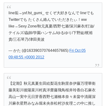
line垢→yxf.fst_gumi_ せくぞ大好きなんで lineでも
Twitterでも たくさん絡んでいただきたぃ！ww
like→Sexy Zone/秋元真夏/西野七瀬/深川麻衣/灯油/
テイルズ/蟲師/学園ハンサム/ゆるゆり/下野紘/梶裕
貴/三石琴乃/津田美波
— かた (@1633903707644657665)
Fri Oct 05
09:48:55 +0000 2012
【定期】秋元真夏生田絵梨花生駒里奈伊藤万理華衛
藤美彩川後陽菜川村真洋齋藤飛鳥桜井玲香白石麻衣
高山一実中元日芽香西野七瀬橋本奈々未畠中清羅深
川麻衣星野みなみ堀未央奈松村沙友理この中に推し