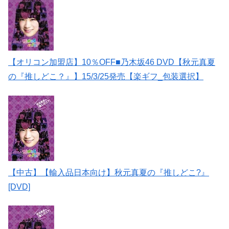
【オリコン加盟店】10％OFF■乃木坂46 DVD【秋元真夏
の『推しどこ？』】15/3/25発売【楽ギフ_包装選択】
【中古】【輸入品日本向け】秋元真夏の『推しどこ?』
[DVD]