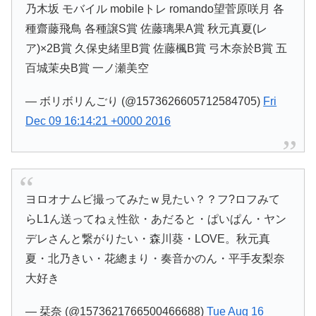
乃木坂 モバイル mobileトレ romando望菅原咲月 各
種齋藤飛鳥 各種譲S賞 佐藤璃果A賞 秋元真夏(レ
ア)×2B賞 久保史緒里B賞 佐藤楓B賞 弓木奈於B賞 五
百城茉央B賞 一ノ瀬美空
— ボリボリんごり (@1573626605712584705)
Fri
Dec 09 16:14:21 +0000 2016
ヨロオナムビ撮ってみたｗ見たい？？フ?ロフみて
らL1ん送ってねぇ性欲・あだると・ぱいぱん・ヤン
デレさんと繋がりたい・森川葵・LOVE。秋元真
夏・北乃きい・花總まり・奏音かのん・平手友梨奈
大好き
— 栞奈 (@1573621766500466688)
Tue Aug 16