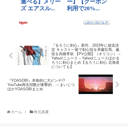
『るろうに剣心』新作、2023年に放送決
定 キャスト一新で剣心役を斉藤壮馬、薫
役を高橋李依 【PV公開】（オリコン） –
Yahoo!ニュース – Yahoo!ニュースほかる
ろうに剣心まとめ【るろうに剣心 北海道
についても】
『YOASOBI』本格的に大ピンチ!?
YouTube再生回数が衝撃的… – まいじつ
ほかYOASOBIまとめ
ホーム
秋元真夏