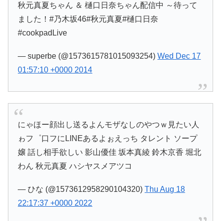
秋元真夏ちゃん ＆ 樋口日奈ちゃん配信中 ～待って
ました！#乃木坂46#秋元真夏#樋口日奈
#cookpadLive
— superbe (@1573615781015093254)
Wed Dec 17
01:57:10 +0000 2014
にゃほー顔出し送るよんモザなしのやつｗ見たい人
ゎフ゜口フにLIΝΕあるよぉえっち タレント ソープ
嬢 話し相手欲しい 影山優佳 坂本真綾 鈴木京香 堀北
わん 秋元真夏 ハシヤスメアツコ
— ひな (@1573612958290104320)
Thu Aug 18
22:17:37 +0000 2022