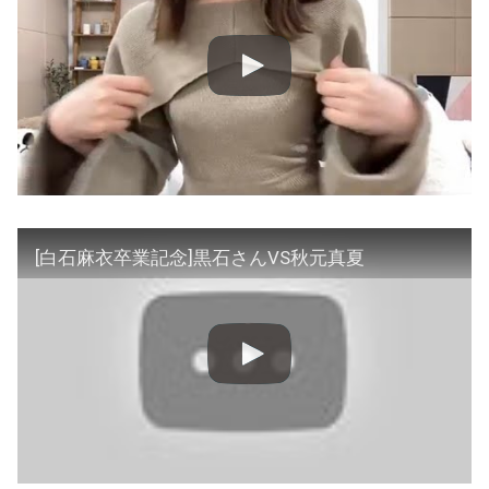
[白石麻衣卒業記念]黒石さんVS秋元真夏