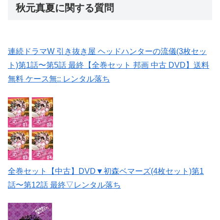
秋元真夏に関する質問
連続ドラマW 引き抜き屋 ヘッドハンターの流儀(3枚セッ
ト)第1話〜第5話 最終【全巻セット 邦画 中古 DVD】送料
無料 ケース無:: レンタル落ち
全巻セット【中古】DVD▼初森ベマーズ(4枚セット)第1
話〜第12話 最終▽レンタル落ち