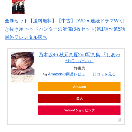
全巻セット【送料無料】【中古】DVD▼連続ドラマW 引
き抜き屋 ヘッドハンターの流儀(3枚セット)第1話〜第5話
最終▽レンタル落ち
乃木坂46 秋元真夏2nd写真集 『しあわ
せにしたい』
竹書房
Amazonの商品レビュー・口コミを見る
Amazon
楽天
Yahoo!ショッピング