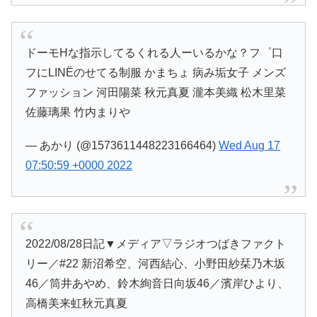
ドーモHな指示してるくれる人ーいるかな？フ゜口
フにLINЁのせてる制服 かまちょ 病み垢女子 メンズ
ファッション 河田陽菜 秋元真夏 瀧本美織 松木里菜
佐藤璃果 竹内まりや
— あかり (@1573611448223166464)
Wed Aug 17
07:50:59 +0000 2022
2022/08/28日記▼メディア▽ラジオつばきファクト
リー／#22 新沼希空、河西結心、小野田紗栞乃木坂
46／筒井あやめ、鈴木絢音日向坂46／濱岸ひより、
高橋美来虹秋元真夏