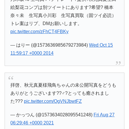
絵梨花コンプは別ツイートにあります?希望? 橋本
奈々未 生写真小川彩 生写真買取（固ツイ必読）
トレ案はリプ、DMお願いします。
pic.twitter.com/zFhCT4FBKy
— はりー (@1573636985679273984)
Wed Oct 15
11:59:17 +0000 2014
拝啓、秋元真夏様飛鳥ちゃんの未公開写真をどうも
ありがとうございます??♂?とっても癒されまし
た???
pic.twitter.com/QgVNJbwtFZ
— かっつん (@1573634028095541248)
Fri Aug 27
06:29:46 +0000 2021