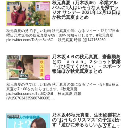
秋元真夏（乃木坂46） 卒業アル
秋元真夏
バムに1人はいそうな人を探すラ
ジオ サンデー 2021年12月12日ほ
か秋元真夏まとめ
秋元真夏の見てほしい動画 秋元真夏の気になるツイート12月17日金
曜日乃木坂46の秋元真夏が09：00をお知らせします。#秋元真夏
pic.twitter.com/Ta8pm8kh6C— 秋元真夏 時報 (@147163269...
乃木坂４６の秋元真夏、齋藤飛鳥
秋元真夏
との「ａｎａｎ」２ショット披露
「ぜひ見てください」 – スポーツ
報知ほか秋元真夏まとめ
秋元真夏の見てほしい動画 秋元真夏の気になるツイート9月8日秋元
真夏が7：00をお知らせします。#秋元真夏
pic.twitter.com/xdTzd8QDGl— 秋元真夏 時報
(@1567634335980740608) ...
乃木坂46秋元真夏、生田絵梨花と
秋元真夏
の“おうちクリスマス”の予定明か
す「遊びに来るらしいんです」 –