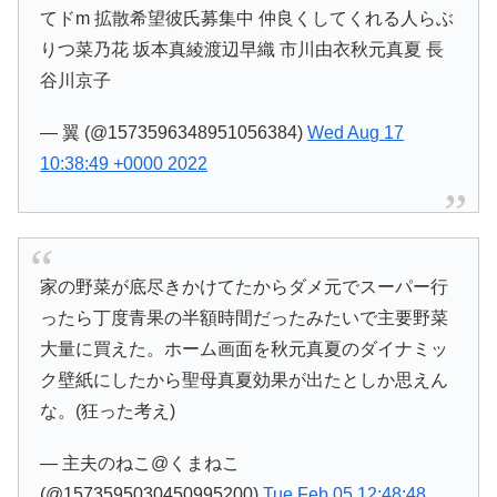
てドm 拡散希望彼氏募集中 仲良くしてくれる人らぶ
りつ菜乃花 坂本真綾渡辺早織 市川由衣秋元真夏 長
谷川京子
— 翼 (@1573596348951056384)
Wed Aug 17
10:38:49 +0000 2022
家の野菜が底尽きかけてたからダメ元でスーパー行
ったら丁度青果の半額時間だったみたいで主要野菜
大量に買えた。ホーム画面を秋元真夏のダイナミッ
ク壁紙にしたから聖母真夏効果が出たとしか思えん
な。(狂った考え)
— 主夫のねこ@くまねこ
(@1573595030450995200)
Tue Feb 05 12:48:48