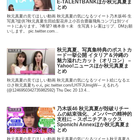
E-TALENTBANKほか秋元真夏ま
とめ
秋元真夏の見てほしい動画 秋元真夏の気になるツイート乃木坂46 生
写真?提供?秋元真夏生田絵梨花井上小百合齋藤飛鳥コンプは別ツイ
ートにあります。?希望? 橋本奈々未 生写真トレ案はリプ、DMお願
いします。 pic.twitter.com...
秋元真夏、写真集特典のポストカ
秋元真夏
ード一挙公開 イタリア＆沖縄の
魅力溢れたカット（オリコン） –
Yahoo!ニュースほか秋元真夏ま
とめ
秋元真夏の見てほしい動画 秋元真夏の気になるツイート絵になるエ
ロさ秋元真夏ちゃん pic.twitter.com/LH7FJUmigW— えるれろ
(@1246950342735982592) Thu Dec 20 13:4...
乃木坂46 秋元真夏が殻破りチー
秋元真夏
ムの結束強化、メンバーの精神的
支柱に – スポニチアネックス
Sponichi Annexほか秋元真夏ま
とめ
秋元真夏の見てほしい動画 秋元真夏の気になるツイート秋元真夏さ