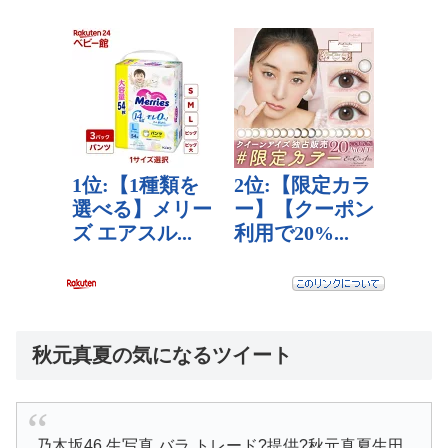
秋元真夏の気になるツイート
乃木坂46 生写真 バラ トレード?提供?秋元真夏生田