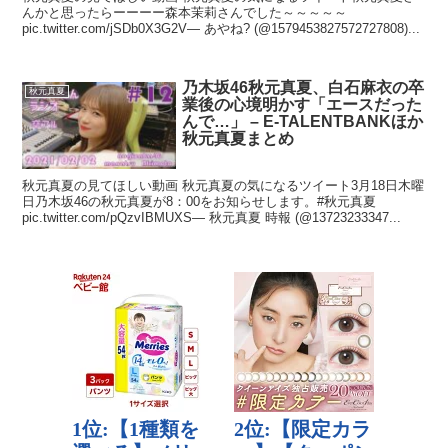
んかと思ったらーーーー森本茉莉さんでした～～～～～
pic.twitter.com/jSDb0X3G2V— あやね? (@1579453827572727808)...
乃木坂46秋元真夏、白石麻衣の卒
秋元真夏
業後の心境明かす「エースだった
んで…」 – E-TALENTBANKほか
秋元真夏まとめ
秋元真夏の見てほしい動画 秋元真夏の気になるツイート3月18日木曜
日乃木坂46の秋元真夏が8：00をお知らせします。#秋元真夏
pic.twitter.com/pQzvIBMUXS— 秋元真夏 時報 (@13723233347...