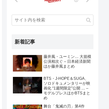
新着記事
藤井風・ユーミン… 大規模
公演相次ぐ – 日本経済新聞
ほか藤井風まとめ
BTS・J-HOPE＆SUGA、
ソロドキュメンタリーが映
画化 “1週間限定”公開 … –
モデルプレスほかBTSまと
め
舞台「鬼滅の刃」第4作