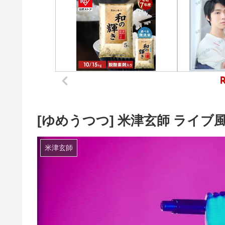
[ゆめうつつ] 米津玄師 ライ
米津玄師