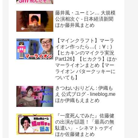
藤井風・ユーミン… 大規模
公演相次ぐ - 日本経済新聞
ほか藤井風まとめ
【マインクラフト】マーラ
イオン作ったら…( ；∀；)
【ヒカキンのマイクラ実況
Part126】【ヒカクラ】ほか
マーライオンまとめ【マー
ライオン バタークッキーに
ついても】
きつねいおりどん : 伊織も
え 公式ブログ - lineblog.me
ほか伊織もえまとめ
『一度死んでみた』佐藤健
の出演が話題！「最高の無
駄遣い」 - シネマトゥデイ
ほか佐藤健まとめ