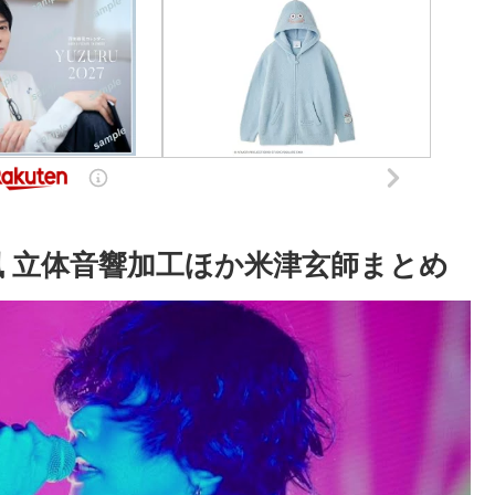
ブ風 立体音響加工ほか米津玄師まとめ