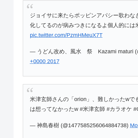
ジョイサに来たらポッピンアパシー歌わなき
化してるのが病みつきになるよ個人的には
pic.twitter.com/PzmHMeuX7T
— うどん改め、風水 祭 Kazami maturi (@1
+0000 2017
米津玄師さんの「orion」、難しかった
は想ってなかったw #米津玄師 #カラオケ #O
— 神島春樹 (@1477585256064884738)
Mo