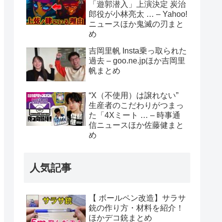
「遊郭潜入」上演決定 炭治
郎役が小林亮太 … – Yahoo!
ニュースほか鬼滅の刃まと
め
吉岡里帆 Insta乗っ取られた
過去 – goo.ne.jpほか吉岡里
帆まとめ
“X（不使用）は譲れない”
生産者のこだわりがつまっ
た「4Xミート … – 時事通
信ニュースほか佐藤健まと
め
人気記事
【 ボールペン改造】サラサ
銃の作り方・材料を紹介！
ほかデコ銃まとめ