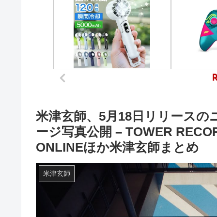
米津玄師、5月18日リリース
ージ写真公開 – TOWER RECORD
ONLINEほか米津玄師まとめ
米津玄師