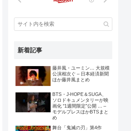
新着記事
藤井風・ユーミン… 大規模
公演相次ぐ – 日本経済新聞
ほか藤井風まとめ
BTS・J-HOPE＆SUGA、
ソロドキュメンタリーが映
画化 “1週間限定”公開 … –
モデルプレスほかBTSまと
め
舞台「鬼滅の刃」第4作