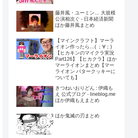
藤井風・ユーミン… 大規模
公演相次ぐ - 日本経済新聞
ほか藤井風まとめ
【マインクラフト】マーラ
イオン作ったら…( ；∀；)
【ヒカキンのマイクラ実況
Part126】【ヒカクラ】ほか
マーライオンまとめ【マー
ライオン バタークッキーに
ついても】
きつねいおりどん : 伊織も
え 公式ブログ - lineblog.me
ほか伊織もえまとめ
ほか鬼滅の刃まとめ