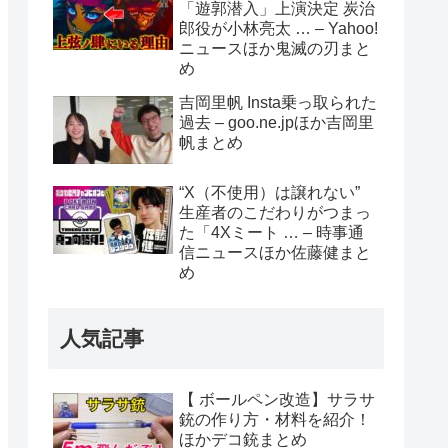
「遊郭潜入」上演決定 炭治
郎役が小林亮太 … – Yahoo!
ニュースほか鬼滅の刃まと
め
吉岡里帆 Insta乗っ取られた
過去 – goo.ne.jpほか吉岡里
帆まとめ
“X（不使用）は譲れない”
生産者のこだわりがつまっ
た「4Xミート … – 時事通
信ニュースほか佐藤健まと
め
人気記事
【 ボールペン改造】サラサ
銃の作り方・材料を紹介！
ほかデコ銃まとめ