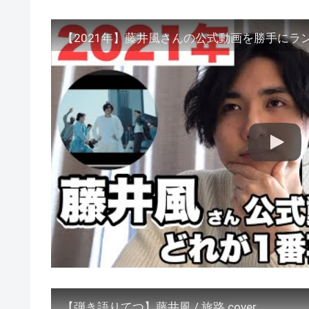
【2021年】藤井風さんの公式動画を勝手にラ
【弾き語りてつ】藤井風 / 旅路 cover