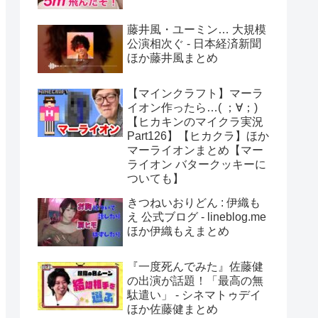
藤井風・ユーミン… 大規模
公演相次ぐ - 日本経済新聞
ほか藤井風まとめ
【マインクラフト】マーラ
イオン作ったら…( ；∀；)
【ヒカキンのマイクラ実況
Part126】【ヒカクラ】ほか
マーライオンまとめ【マー
ライオン バタークッキーに
ついても】
きつねいおりどん : 伊織も
え 公式ブログ - lineblog.me
ほか伊織もえまとめ
『一度死んでみた』佐藤健
の出演が話題！「最高の無
駄遣い」 - シネマトゥデイ
ほか佐藤健まとめ