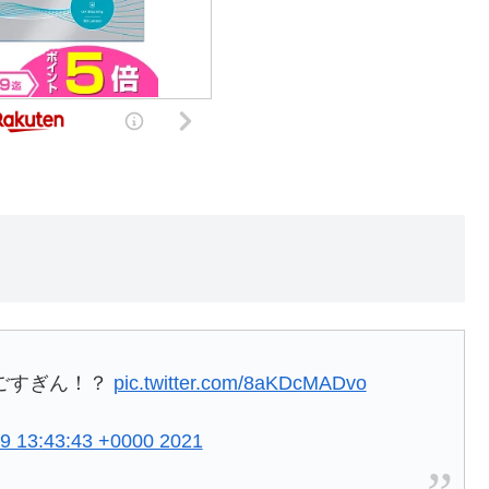
ごすぎん！？
pic.twitter.com/8aKDcMADvo
09 13:43:43 +0000 2021