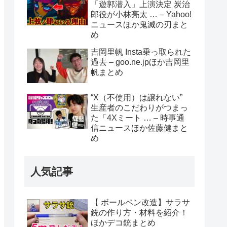
「遊郭潜入」上演決定 炭治
郎役が小林亮太 … – Yahoo!
ニュースほか鬼滅の刃まと
め
吉岡里帆 Insta乗っ取られた
過去 – goo.ne.jpほか吉岡里
帆まとめ
“X（不使用）は譲れない”
生産者のこだわりがつまっ
た「4Xミート … – 時事通
信ニュースほか佐藤健まと
め
人気記事
【 ボールペン改造】サラサ
銃の作り方・材料を紹介！
ほかデコ銃まとめ