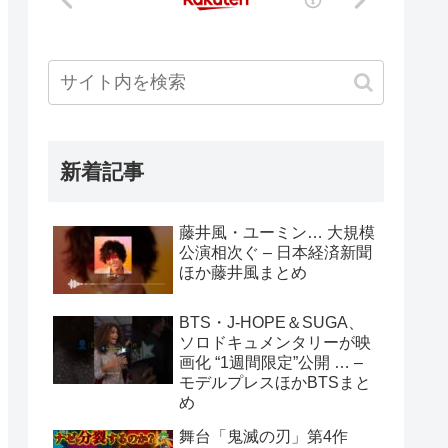
新着記事
藤井風・ユーミン… 大規模
公演相次ぐ – 日本経済新聞
ほか藤井風まとめ
BTS・J-HOPE＆SUGA、
ソロドキュメンタリーが映
画化 “1週間限定”公開 … –
モデルプレスほかBTSまと
め
舞台「鬼滅の刃」第4作