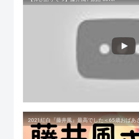
2021紅白『藤井風』最高でした＜65歳おば