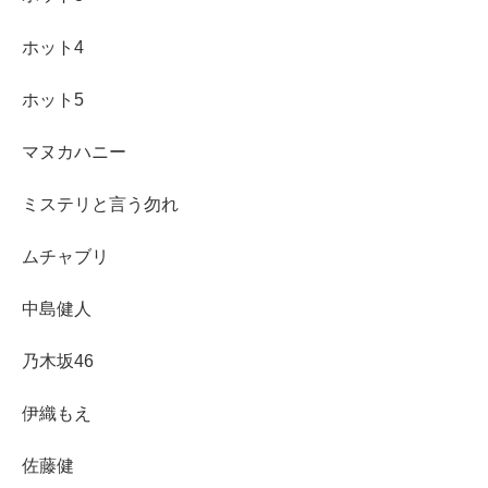
ホット4
ホット5
マヌカハニー
ミステリと言う勿れ
ムチャブリ
中島健人
乃木坂46
伊織もえ
佐藤健