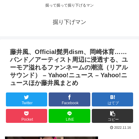
掘って掘って掘り下げるマン
掘り下げマン
藤井風、Official髭男dism、岡崎体育……
バンド／アーティスト周辺に浸透する、ユ
ーモア溢れるファンネームの潮流（リアル
サウンド） – Yahoo!ニュース – Yahoo!ニ
ュースほか藤井風まとめ
Twitter
Facebook
はてブ
Pocket
LINE
コピー
2022.11.16