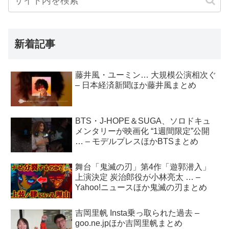
新着記事
藤井風・ユーミン… 大規模公演相次ぐ
– 日本経済新聞ほか藤井風まとめ
BTS・J-HOPE＆SUGA、ソロドキュ
メンタリーが映画化 “1週間限定”公開
… – モデルプレスほかBTSまとめ
舞台「鬼滅の刃」第4作「遊郭潜入」
上演決定 炭治郎役が小林亮太 … –
Yahoo!ニュースほか鬼滅の刃まとめ
吉岡里帆 Insta乗っ取られた過去 –
goo.ne.jpほか吉岡里帆まとめ