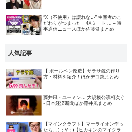
“X（不使用）は譲れない” 生産者のこ
だわりがつまった「4Xミート … – 時
事通信ニュースほか佐藤健まとめ
人気記事
【 ボールペン改造】サラサ銃の作り
方・材料を紹介！ほかデコ銃まとめ
藤井風・ユーミン… 大規模公演相次ぐ
- 日本経済新聞ほか藤井風まとめ
【マインクラフト】マーライオン作っ
たら…( ；∀；)【ヒカキンのマイクラ