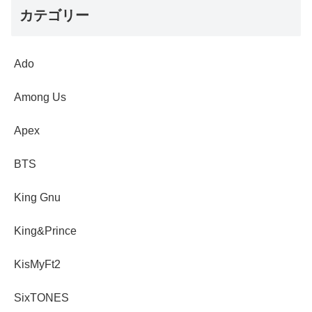
カテゴリー
Ado
Among Us
Apex
BTS
King Gnu
King&Prince
KisMyFt2
SixTONES