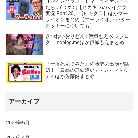
【マインクラフト】マーライオン作っ
たら…( ；∀；)【ヒカキンのマイクラ
実況 Part126】【ヒカクラ】ほかマー
ライオンまとめ【マーライオン バター
クッキーについても】
きつねいおりどん : 伊織もえ 公式ブロ
グ - lineblog.meほか伊織もえまとめ
『一度死んでみた』佐藤健の出演が話
題！「最高の無駄遣い」 - シネマトゥ
デイほか佐藤健まとめ
アーカイブ
2023年5月
2023年4月