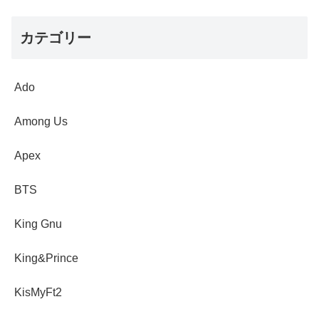
カテゴリー
Ado
Among Us
Apex
BTS
King Gnu
King&Prince
KisMyFt2