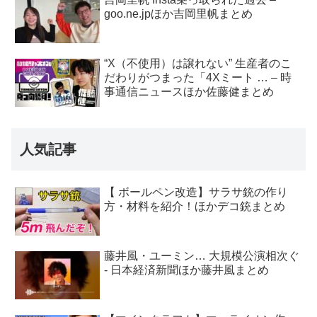
goo.ne.jpほか吉岡里帆まとめ
“X（不使用）は譲れない” 生産者のこ
だわりがつまった「4Xミート … – 時
事通信ニュースほか佐藤健まとめ
人気記事
【 ボールペン改造】サラサ銃の作り
方・材料を紹介！ほかデコ銃まとめ
藤井風・ユーミン… 大規模公演相次ぐ
- 日本経済新聞ほか藤井風まとめ