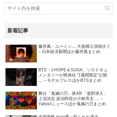
新着記事
藤井風・ユーミン… 大規模公演相次ぐ
– 日本経済新聞ほか藤井風まとめ
BTS・J-HOPE＆SUGA、ソロドキュ
メンタリーが映画化 “1週間限定”公開
… – モデルプレスほかBTSまとめ
舞台「鬼滅の刃」第4作「遊郭潜入」
上演決定 炭治郎役が小林亮太 … –
Yahoo!ニュースほか鬼滅の刃まとめ
吉岡里帆 Insta乗っ取られた過去 –