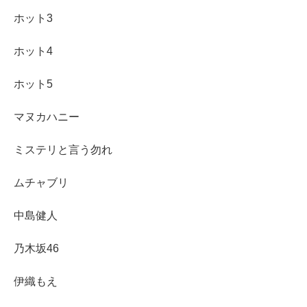
ホット3
ホット4
ホット5
マヌカハニー
ミステリと言う勿れ
ムチャブリ
中島健人
乃木坂46
伊織もえ