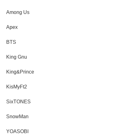
Among Us
Apex
BTS
King Gnu
King&Prince
KisMyFt2
SixTONES
SnowMan
YOASOBI