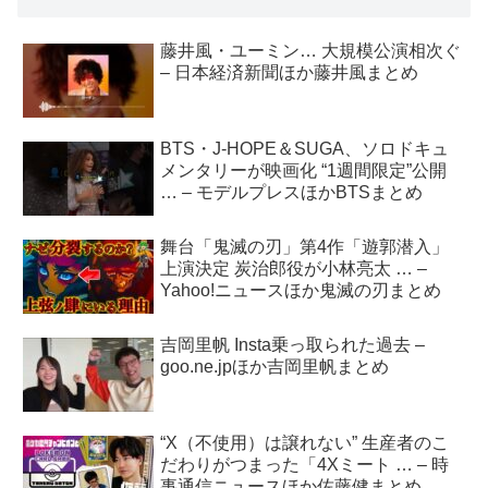
藤井風・ユーミン… 大規模公演相次ぐ
– 日本経済新聞ほか藤井風まとめ
BTS・J-HOPE＆SUGA、ソロドキュ
メンタリーが映画化 “1週間限定”公開
… – モデルプレスほかBTSまとめ
舞台「鬼滅の刃」第4作「遊郭潜入」
上演決定 炭治郎役が小林亮太 … –
Yahoo!ニュースほか鬼滅の刃まとめ
吉岡里帆 Insta乗っ取られた過去 –
goo.ne.jpほか吉岡里帆まとめ
“X（不使用）は譲れない” 生産者のこ
だわりがつまった「4Xミート … – 時
事通信ニュースほか佐藤健まとめ