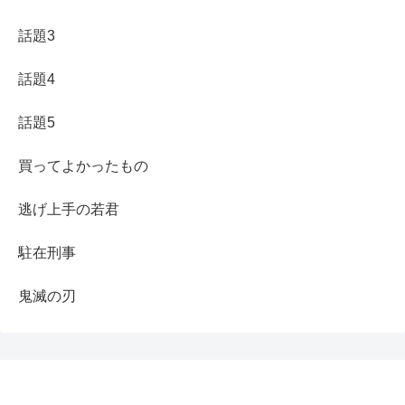
話題3
話題4
話題5
買ってよかったもの
逃げ上手の若君
駐在刑事
鬼滅の刃