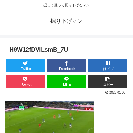
掘って掘って掘り下げるマン
掘り下げマン
H9W12fDVlLsmB_7U
Twitter
Facebook
はてブ
Pocket
LINE
コピー
2023.01.06