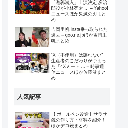
「遊郭潜入」上演決定 炭治
郎役が小林亮太 … – Yahoo!
ニュースほか鬼滅の刃まと
め
吉岡里帆 Insta乗っ取られた
過去 – goo.ne.jpほか吉岡里
帆まとめ
“X（不使用）は譲れない”
生産者のこだわりがつまっ
た「4Xミート … – 時事通
信ニュースほか佐藤健まと
め
人気記事
【 ボールペン改造】サラサ
銃の作り方・材料を紹介！
ほかデコ銃まとめ