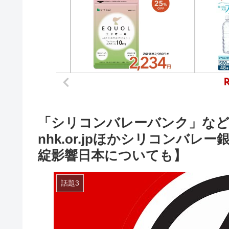
「シリコンバレーバンク」など経
nhk.or.jpほかシリコンバ
綻影響日本についても】
話題3