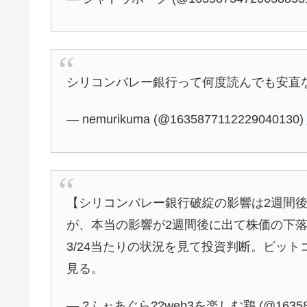
シリコンバレー銀行って何度読んでも安直
— nemurikuma (@1635877112229040130)
【シリコンバレー銀行破綻の影響は2週間
が、本当の影響が2週間後に出て株価の下
3/24当たりの状況を見て投資判断。ビッ
見る。
— ?ふぉあぐら??web3を楽しむ鶏 (@1635883