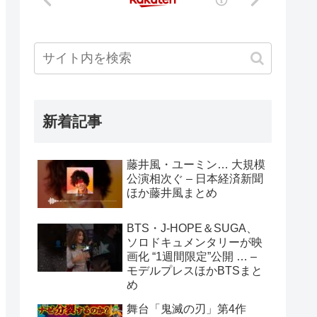
新着記事
藤井風・ユーミン… 大規模
公演相次ぐ – 日本経済新聞
ほか藤井風まとめ
BTS・J-HOPE＆SUGA、
ソロドキュメンタリーが映
画化 “1週間限定”公開 … –
モデルプレスほかBTSまと
め
舞台「鬼滅の刃」第4作