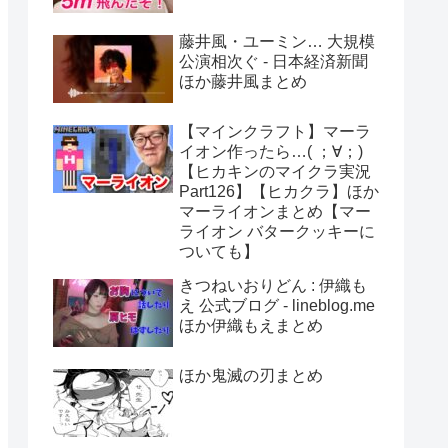
藤井風・ユーミン… 大規模
公演相次ぐ - 日本経済新聞
ほか藤井風まとめ
【マインクラフト】マーラ
イオン作ったら…( ；∀；)
【ヒカキンのマイクラ実況
Part126】【ヒカクラ】ほか
マーライオンまとめ【マー
ライオン バタークッキーに
ついても】
きつねいおりどん : 伊織も
え 公式ブログ - lineblog.me
ほか伊織もえまとめ
ほか鬼滅の刃まとめ