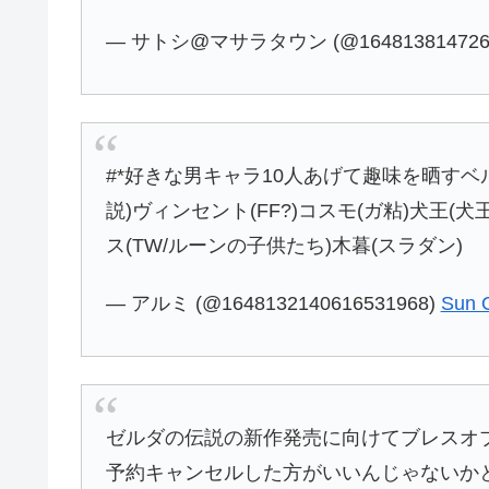
— サトシ@マサラタウン (@1648138147262
#*好きな男キャラ10人あげて趣味を晒すベ
説)ヴィンセント(FF?)コスモ(ガ粘)犬王(犬
ス(TW/ルーンの子供たち)木暮(スラダン)
— アルミ (@1648132140616531968)
Sun O
ゼルダの伝説の新作発売に向けてブレスオ
予約キャンセルした方がいいんじゃないか