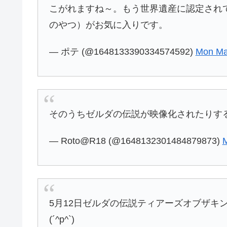
こがれますね～。もう世界遺産に認定され
のやつ）がお気に入りです。
— ポテ (@1648133390334574592)
Mon Ma
そのうちゼルダの伝説が映像化されたりす
— Roto@R18 (@1648132301484879873)
M
5月12日ゼルダの伝説ティアーズオブザキ
(´^p^`)