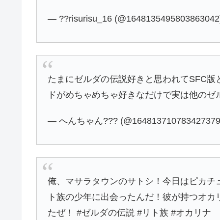
— ??risurisu_16 (@164813549580386304
たまにゼルダの伝説好きと思われてSFC版
ドがめちゃめちゃ好きなだけで実は他のゼ
— へんちゃん??? (@164813710783427379
俺、マサラタウンのサトシ！今日はピカチ
ト族の少年に出会ったんだ！彼が持つオカ
たぜ！ #ゼルダの伝説 #リト族 #オカリナ