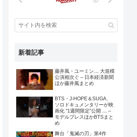
新着記事
藤井風・ユーミン… 大規模
公演相次ぐ – 日本経済新聞
ほか藤井風まとめ
BTS・J-HOPE＆SUGA、
ソロドキュメンタリーが映
画化 “1週間限定”公開 … –
モデルプレスほかBTSまと
め
舞台「鬼滅の刃」第4作