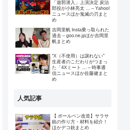
「遊郭潜入」上演決定 炭治
郎役が小林亮太 … – Yahoo!
ニュースほか鬼滅の刃まと
め
吉岡里帆 Insta乗っ取られた
過去 – goo.ne.jpほか吉岡里
帆まとめ
“X（不使用）は譲れない”
生産者のこだわりがつまっ
た「4Xミート … – 時事通
信ニュースほか佐藤健まと
め
人気記事
【 ボールペン改造】サラサ
銃の作り方・材料を紹介！
ほかデコ銃まとめ