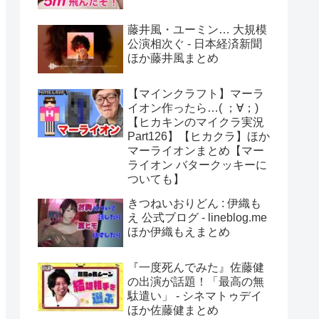
藤井風・ユーミン… 大規模
公演相次ぐ - 日本経済新聞
ほか藤井風まとめ
【マインクラフト】マーラ
イオン作ったら…( ；∀；)
【ヒカキンのマイクラ実況
Part126】【ヒカクラ】ほか
マーライオンまとめ【マー
ライオン バタークッキーに
ついても】
きつねいおりどん : 伊織も
え 公式ブログ - lineblog.me
ほか伊織もえまとめ
『一度死んでみた』佐藤健
の出演が話題！「最高の無
駄遣い」 - シネマトゥデイ
ほか佐藤健まとめ