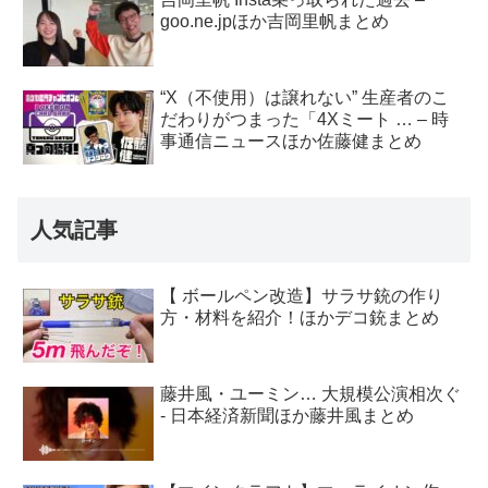
goo.ne.jpほか吉岡里帆まとめ
“X（不使用）は譲れない” 生産者のこ
だわりがつまった「4Xミート … – 時
事通信ニュースほか佐藤健まとめ
人気記事
【 ボールペン改造】サラサ銃の作り
方・材料を紹介！ほかデコ銃まとめ
藤井風・ユーミン… 大規模公演相次ぐ
- 日本経済新聞ほか藤井風まとめ