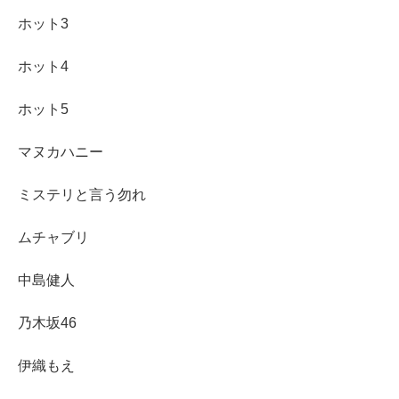
ホット3
ホット4
ホット5
マヌカハニー
ミステリと言う勿れ
ムチャブリ
中島健人
乃木坂46
伊織もえ