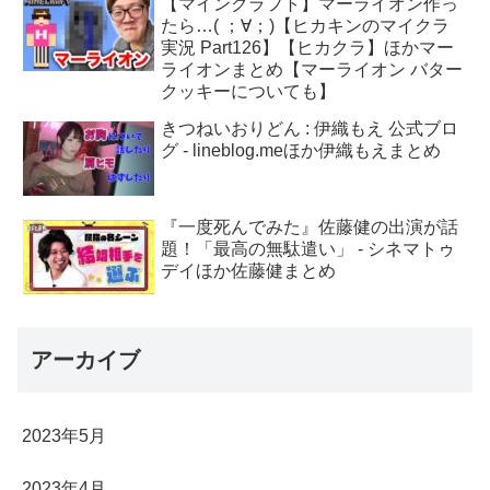
【マインクラフト】マーライオン作っ
たら…( ；∀；)【ヒカキンのマイクラ
実況 Part126】【ヒカクラ】ほかマー
ライオンまとめ【マーライオン バター
クッキーについても】
きつねいおりどん : 伊織もえ 公式ブロ
グ - lineblog.meほか伊織もえまとめ
『一度死んでみた』佐藤健の出演が話
題！「最高の無駄遣い」 - シネマトゥ
デイほか佐藤健まとめ
アーカイブ
2023年5月
2023年4月