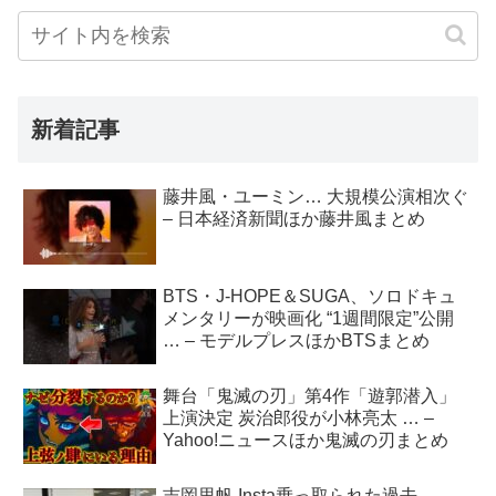
新着記事
藤井風・ユーミン… 大規模公演相次ぐ
– 日本経済新聞ほか藤井風まとめ
BTS・J-HOPE＆SUGA、ソロドキュ
メンタリーが映画化 “1週間限定”公開
… – モデルプレスほかBTSまとめ
舞台「鬼滅の刃」第4作「遊郭潜入」
上演決定 炭治郎役が小林亮太 … –
Yahoo!ニュースほか鬼滅の刃まとめ
吉岡里帆 Insta乗っ取られた過去 –