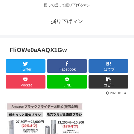
掘って掘って掘り下げるマン
掘り下げマン
FliOWe0aAAQX1Gw
Twitter
Facebook
はてブ
Pocket
LINE
コピー
2023.01.04