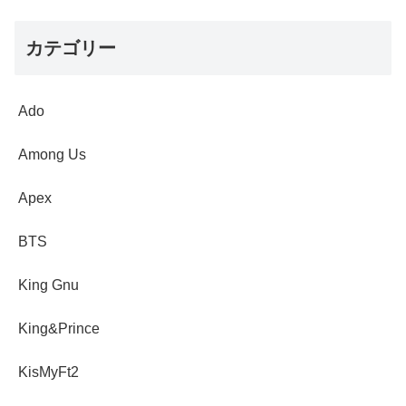
カテゴリー
Ado
Among Us
Apex
BTS
King Gnu
King&Prince
KisMyFt2