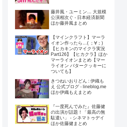
藤井風・ユーミン… 大規模
公演相次ぐ - 日本経済新聞
ほか藤井風まとめ
【マインクラフト】マーラ
イオン作ったら…( ；∀；)
【ヒカキンのマイクラ実況
Part126】【ヒカクラ】ほか
マーライオンまとめ【マー
ライオン バタークッキーに
ついても】
きつねいおりどん : 伊織も
え 公式ブログ - lineblog.me
ほか伊織もえまとめ
『一度死んでみた』佐藤健
の出演が話題！「最高の無
駄遣い」 - シネマトゥデイ
ほか佐藤健まとめ