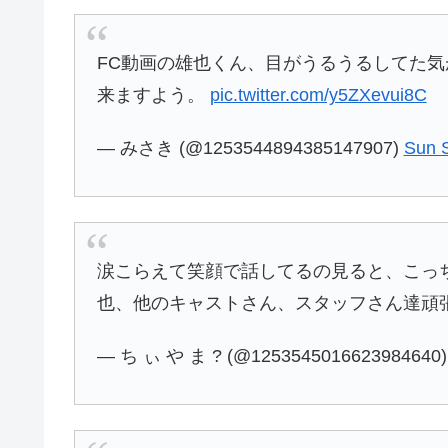
FC動画の雄也くん、目がうるうるしてた
来ますよう。
pic.twitter.com/y5ZXevui8C
— みさき (@1253544894385147907)
Sun 
涙こらえて笑顔で話してるの見ると、こっち
也、他のキャストさん、スタッフさん達頑
— ち ぃ や ま ? (@1253545016623984640