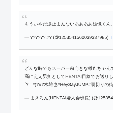
もういやだ涙止まんないああああ雄也くん…?
— ??????.?? (@1253541560039337985)
T
どんな時でもスーパー前向きな雄也ちゃん大好
高にええ男担としてHENTAI目線でお送りし
´?｀*)?#?木雄也#HeySayJUMP#裏切りの
— まきろん(HENTAI婦人会班長) (@1253545