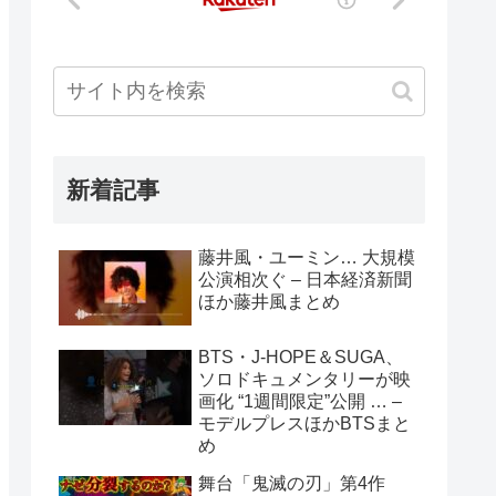
新着記事
藤井風・ユーミン… 大規模
公演相次ぐ – 日本経済新聞
ほか藤井風まとめ
BTS・J-HOPE＆SUGA、
ソロドキュメンタリーが映
画化 “1週間限定”公開 … –
モデルプレスほかBTSまと
め
舞台「鬼滅の刃」第4作