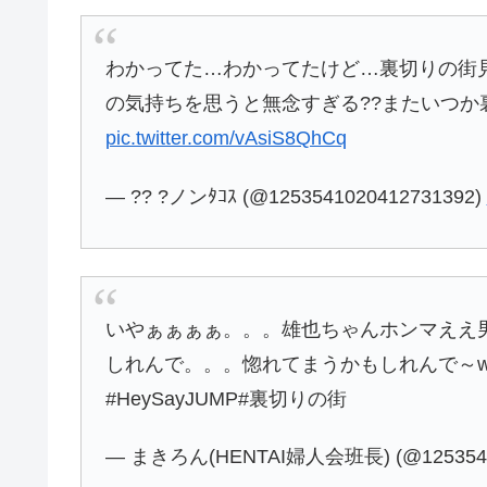
わかってた…わかってたけど…裏切りの街
の気持ちを思うと無念すぎる??またいつか
pic.twitter.com/vAsiS8QhCq
— ?? ?ノンﾀｺｽ (@1253541020412731392)
いやぁぁぁぁ。。。雄也ちゃんホンマええ
しれんで。。。惚れてまうかもしれんで～w
#HeySayJUMP#裏切りの街
— まきろん(HENTAI婦人会班長) (@1253542