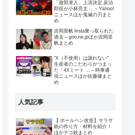
「遊郭潜入」上演決定 炭治
郎役が小林亮太 … – Yahoo!
ニュースほか鬼滅の刃まと
め
吉岡里帆 Insta乗っ取られた
過去 – goo.ne.jpほか吉岡里
帆まとめ
“X（不使用）は譲れない”
生産者のこだわりがつまっ
た「4Xミート … – 時事通
信ニュースほか佐藤健まと
め
人気記事
【 ボールペン改造】サラサ
銃の作り方・材料を紹介！
ほかデコ銃まとめ