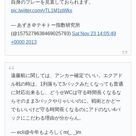
自身のプレーを見直しておられます。
pic.twitter.com/yTL1M1pWks
— あずき＠テキトー指数研究所
(@1575279638469025793)
Sat Nov 23 14:05:49
+0000 2013
遠藤航に関しては、アンカー確定でいい。エクアド
ル戦の時は、1列落ちて3バックみたくなっても普通
に対応出来るし、どうせWCは守る時間長くなるな
らそのまま3バックやりゃいいのに。戦術とかどー
でもいいけど守る時間長くなるのにアドのない4バ
ックにこだわる理由が分からん。
— ecli@今年もよろしくm(_ _)m