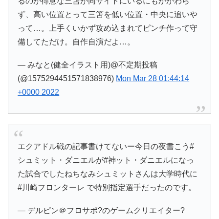
るのが得意な三笘が同サイドにいるにもかかわら
ず、高い位置とって三笘を低い位置・中央に追いや
って…。上手くいかず攻め込まれてピンチ作って守
備してただけ。自作自演だよ…。
— みなと(健全イラスト用)@不定期投稿
(@1575294451571838976)
Mon Mar 28 01:44:14
+0000 2022
エクアドル戦の記事書けてないー今日の夜書こう#
シュミット・ダニエルが#神ット・ダニエルになっ
た試合でしたねちなみシュミットさんは大学時代に
#川崎フロンターレ で特別指定選手だったのです。
— デルピン＠フロサポ?のゲームクリエイター?