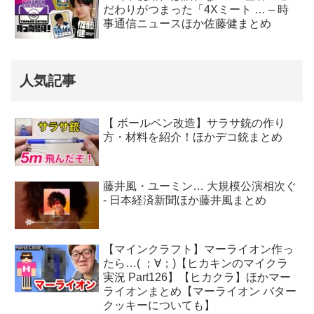
だわりがつまった「4Xミート … – 時
事通信ニュースほか佐藤健まとめ
人気記事
【 ボールペン改造】サラサ銃の作り
方・材料を紹介！ほかデコ銃まとめ
藤井風・ユーミン… 大規模公演相次ぐ
- 日本経済新聞ほか藤井風まとめ
【マインクラフト】マーライオン作っ
たら…( ；∀；)【ヒカキンのマイクラ
実況 Part126】【ヒカクラ】ほかマー
ライオンまとめ【マーライオン バター
クッキーについても】