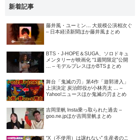
新着記事
藤井風・ユーミン… 大規模公演相次ぐ
– 日本経済新聞ほか藤井風まとめ
BTS・J-HOPE＆SUGA、ソロドキュ
メンタリーが映画化 “1週間限定”公開
… – モデルプレスほかBTSまとめ
舞台「鬼滅の刃」第4作「遊郭潜入」
上演決定 炭治郎役が小林亮太 … –
Yahoo!ニュースほか鬼滅の刃まとめ
吉岡里帆 Insta乗っ取られた過去 –
goo.ne.jpほか吉岡里帆まとめ
“X（不使用）は譲れない” 生産者のこ