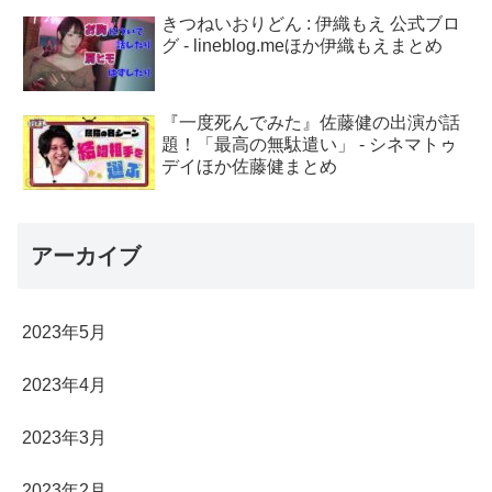
きつねいおりどん : 伊織もえ 公式ブロ
グ - lineblog.meほか伊織もえまとめ
『一度死んでみた』佐藤健の出演が話
題！「最高の無駄遣い」 - シネマトゥ
デイほか佐藤健まとめ
アーカイブ
2023年5月
2023年4月
2023年3月
2023年2月