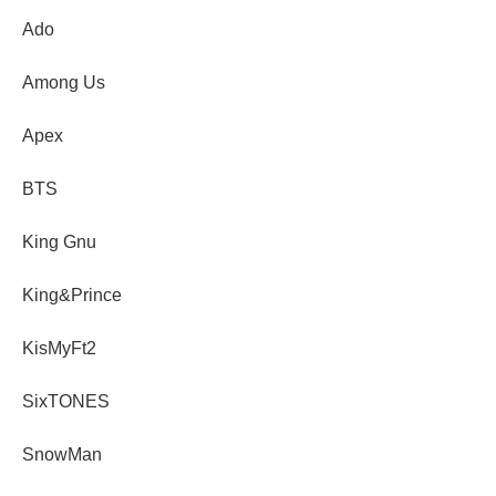
Ado
Among Us
Apex
BTS
King Gnu
King&Prince
KisMyFt2
SixTONES
SnowMan