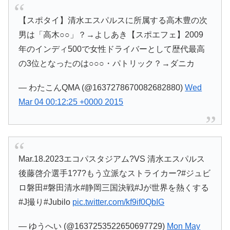
【スポタイ】清水エスパルスに所属する高木豊の次
男は「高木○○」？→よしあき【スポエフェ】2009
年のインディ500で女性ドライバーとして歴代最高
の3位となったのは○○○・パトリック？→ダニカ
— わたこんQMA (@1637278670082682880)
Wed
Mar 04 00:12:25 +0000 2015
Mar.18.2023エコパスタジアム?VS 清水エスパルス
後藤啓介選手1?7?もう立派なストライカー?#ジュビ
ロ磐田#磐田清水#静岡三国決戦#Jが世界を熱くする
#J撮り#Jubilo
pic.twitter.com/kf9if0QbIG
— ゆうへい (@1637253522650697729)
Mon May