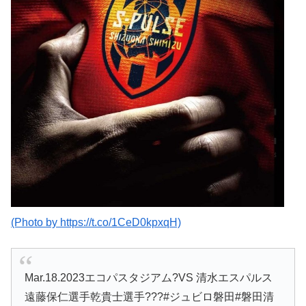
(Photo by https://t.co/1CeD0kpxqH)
Mar.18.2023エコパスタジアム?VS 清水エスパルス
遠藤保仁選手乾貴士選手???#ジュビロ磐田#磐田清