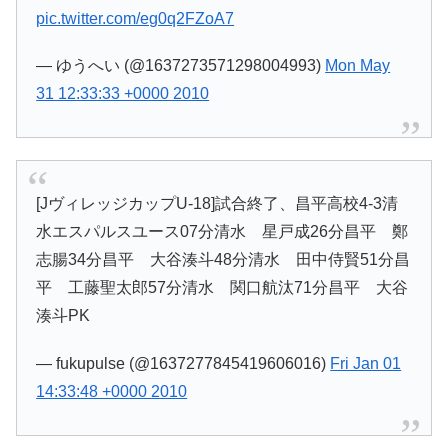
pic.twitter.com/eg0q2FZoA7
— ゆうへい (@1637273571298004993)
Mon May
31 12:33:33 +0000 2010
[JヴィレッジカップU-18]試合終了、昌平高校4-3清
水エスパルスユース07分清水 星戸成26分昌平 鄭
志腸34分昌平 大谷湊斗48分清水 田中侍賢51分昌
平 工藤聖太郎57分清水 関口航汰71分昌平 大谷
湊斗PK
— fukupulse (@1637277845419606016)
Fri Jan 01
14:33:48 +0000 2010