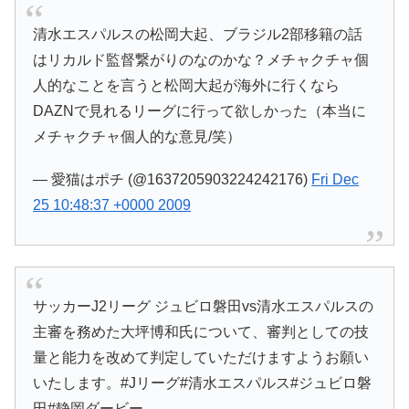
清水エスパルスの松岡大起、ブラジル2部移籍の話
はリカルド監督繋がりのなのかな？メチャクチャ個
人的なことを言うと松岡大起が海外に行くなら
DAZNで見れるリーグに行って欲しかった（本当に
メチャクチャ個人的な意見/笑）
— 愛猫はポチ (@1637205903224242176)
Fri Dec
25 10:48:37 +0000 2009
サッカーJ2リーグ ジュビロ磐田vs清水エスパルスの
主審を務めた大坪博和氏について、審判としての技
量と能力を改めて判定していただけますようお願い
いたします。#Jリーグ#清水エスパルス#ジュビロ磐
田#静岡ダービー