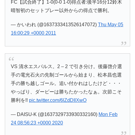
FC【試合終了】1-0(0-0 1-0)得点者:後半16分12鈴木
晴智初のセットプレー以外からの得点で勝利。
— かいわれ (@1637333413526147072)
Thu May 05
16:00:29 +0000 2011
VS 清水エスパルス。2 – 2 で引き分け。後藤啓介選
手の電光石火の先制ゴールから始まり、松本昌也選
手の勝ち越しゴール。追い付かれはしたけど・・・
やっぱり、ダービーは勝ちたかったなぁ。次節こそ
勝利を!!
pic.twitter.com/6lZdDIlXwO
— DAISU-K (@1637329733930332160)
Mon Feb
24 08:56:23 +0000 2020