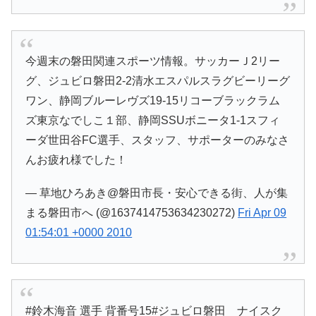
今週末の磐田関連スポーツ情報。サッカーＪ2リー
グ、ジュビロ磐田2-2清水エスパルスラグビーリーグ
ワン、静岡ブルーレヴズ19-15リコーブラックラム
ズ東京なでしこ１部、静岡SSUボニータ1-1スフィ
ーダ世田谷FC選手、スタッフ、サポーターのみなさ
んお疲れ様でした！
— 草地ひろあき@磐田市長・安心できる街、人が集
まる磐田市へ (@1637414753634230272)
Fri Apr 09
01:54:01 +0000 2010
#鈴木海音 選手 背番号15#ジュビロ磐田 ナイスク