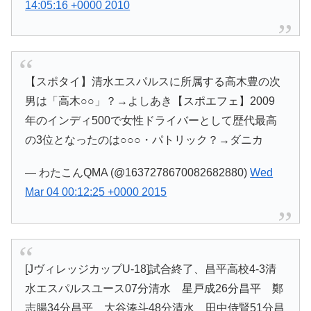
14:05:16 +0000 2010
【スポタイ】清水エスパルスに所属する高木豊の次
男は「高木○○」？→よしあき【スポエフェ】2009
年のインディ500で女性ドライバーとして歴代最高
の3位となったのは○○○・パトリック？→ダニカ
— わたこんQMA (@1637278670082682880)
Wed
Mar 04 00:12:25 +0000 2015
[JヴィレッジカップU-18]試合終了、昌平高校4-3清
水エスパルスユース07分清水 星戸成26分昌平 鄭
志腸34分昌平 大谷湊斗48分清水 田中侍賢51分昌