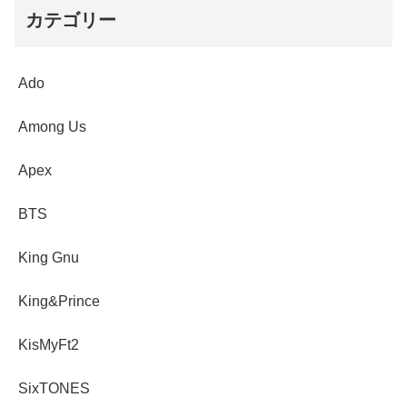
カテゴリー
Ado
Among Us
Apex
BTS
King Gnu
King&Prince
KisMyFt2
SixTONES