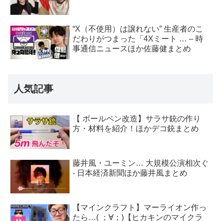
“X（不使用）は譲れない” 生産者のこ
だわりがつまった「4Xミート … – 時
事通信ニュースほか佐藤健まとめ
人気記事
【 ボールペン改造】サラサ銃の作り
方・材料を紹介！ほかデコ銃まとめ
藤井風・ユーミン… 大規模公演相次ぐ
- 日本経済新聞ほか藤井風まとめ
【マインクラフト】マーライオン作っ
たら…( ；∀；)【ヒカキンのマイクラ