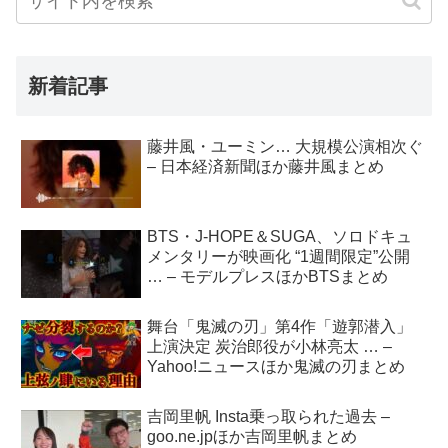
新着記事
藤井風・ユーミン… 大規模公演相次ぐ
– 日本経済新聞ほか藤井風まとめ
BTS・J-HOPE＆SUGA、ソロドキュ
メンタリーが映画化 “1週間限定”公開
… – モデルプレスほかBTSまとめ
舞台「鬼滅の刃」第4作「遊郭潜入」
上演決定 炭治郎役が小林亮太 … –
Yahoo!ニュースほか鬼滅の刃まとめ
吉岡里帆 Insta乗っ取られた過去 –
goo.ne.jpほか吉岡里帆まとめ