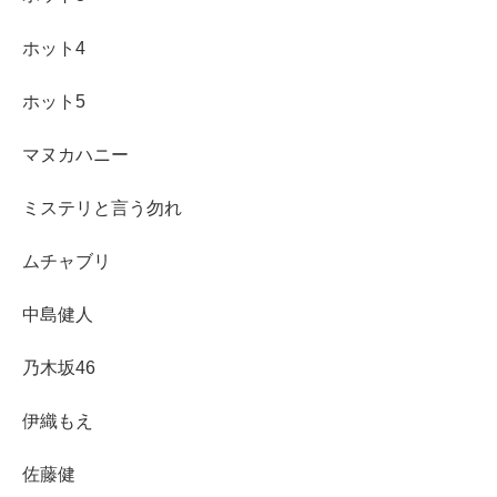
ホット4
ホット5
マヌカハニー
ミステリと言う勿れ
ムチャブリ
中島健人
乃木坂46
伊織もえ
佐藤健