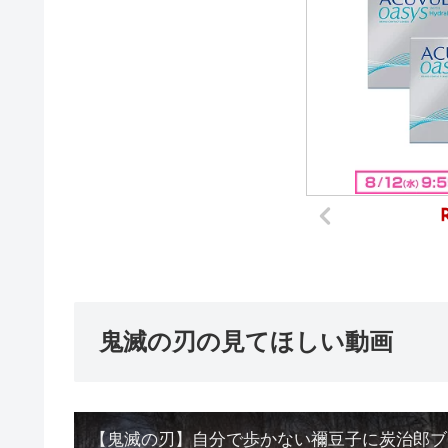
鬼滅の刃の見てほしい動画
【鬼滅の刃】自分で歩かない禰󠄀豆子に炭治郎