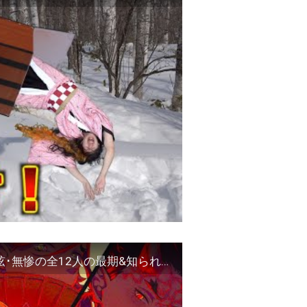
【鬼滅の刃】全ての鬼の最期！散った上弦･下弦･無惨の全12人の最期&知られざるエピソードを徹底解説！※考察＆ネタバレ注意【やまちゃん。】