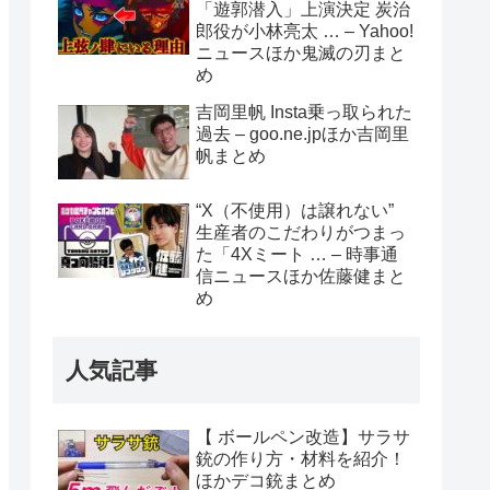
「遊郭潜入」上演決定 炭治
郎役が小林亮太 … – Yahoo!
ニュースほか鬼滅の刃まと
め
吉岡里帆 Insta乗っ取られた
過去 – goo.ne.jpほか吉岡里
帆まとめ
“X（不使用）は譲れない”
生産者のこだわりがつまっ
た「4Xミート … – 時事通
信ニュースほか佐藤健まと
め
人気記事
【 ボールペン改造】サラサ
銃の作り方・材料を紹介！
ほかデコ銃まとめ