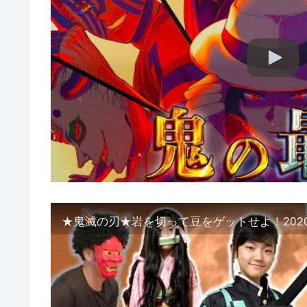
★鬼滅の刃★岩を切って豆をゲットせよ！202