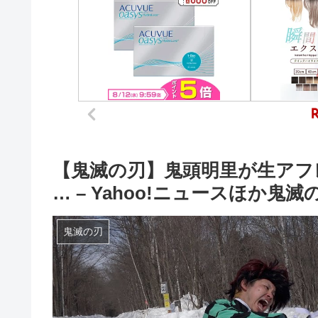
【鬼滅の刃】鬼頭明里が生アフ
… – Yahoo!ニュースほか鬼
鬼滅の刃