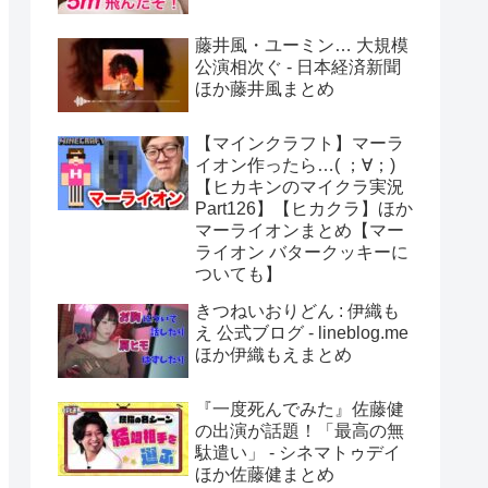
藤井風・ユーミン… 大規模
公演相次ぐ - 日本経済新聞
ほか藤井風まとめ
【マインクラフト】マーラ
イオン作ったら…( ；∀；)
【ヒカキンのマイクラ実況
Part126】【ヒカクラ】ほか
マーライオンまとめ【マー
ライオン バタークッキーに
ついても】
きつねいおりどん : 伊織も
え 公式ブログ - lineblog.me
ほか伊織もえまとめ
『一度死んでみた』佐藤健
の出演が話題！「最高の無
駄遣い」 - シネマトゥデイ
ほか佐藤健まとめ