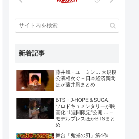
新着記事
藤井風・ユーミン… 大規模
公演相次ぐ – 日本経済新聞
ほか藤井風まとめ
BTS・J-HOPE＆SUGA、
ソロドキュメンタリーが映
画化 “1週間限定”公開 … –
モデルプレスほかBTSまと
め
舞台「鬼滅の刃」第4作