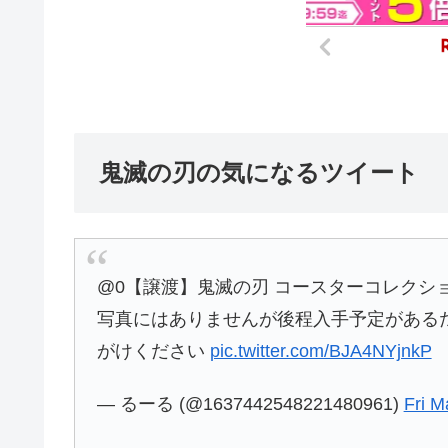
鬼滅の刃の気になるツイート
@0【譲渡】鬼滅の刃 コースターコレクション v
写真にはありませんが後程入手予定がある
がけください
pic.twitter.com/BJA4NYjnkP
— るーる (@1637442548221480961)
Fri M