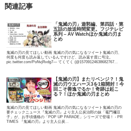
関連記事
「鬼滅の刃」遊郭編、第四話・第
鬼滅の刃
五話の放送時間変更。フジテレビ
系列 – AV Watchほか鬼滅の刃ま
とめ
鬼滅の刃の見てほしい動画 鬼滅の刃の気になるツイート鬼滅の刃、
何度も何度も読み返しているんですけど、読み返す度に号泣。
pic.twitter.com/PoNvjRvdg7— てくてく (@15709124638682767...
【鬼滅の刃】またリベンジ？！鬼
鬼滅の刃
滅の刃ウエハース3を1箱開封！今
回こそ善逸でるか！奇跡は起こ
る？！ほか鬼滅の刃まとめ
鬼滅の刃の見てほしい動画 鬼滅の刃の気になるツイート鬼滅の刃の
要チェックニュース『鬼滅の刃』より主人公炭治郎の妹「竈門禰豆
子」が、お手頃価格の「POP UP PARADE」シリーズで登場！ - PR
TIMES 『鬼滅の刃』より主人公炭...