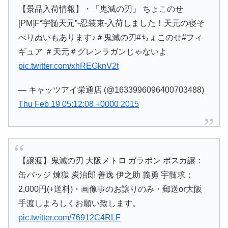
【景品入荷情報】・「鬼滅の刃」 ちょこのせ
[PM]F“宇髄天元”-忍装束-入荷しました！天元の寝そ
べりぬいもあります♪＃鬼滅の刃#ちょこのせ#フィ
ギュア ＃天元＃グレンラガンじゃないよ
pic.twitter.com/xhREGknV2t
— キャッツアイ栄通店 (@1633996096400703488)
Thu Feb 19 05:12:08 +0000 2015
【譲渡】鬼滅の刃 大阪メトロ ガラポン ポスカ譲：
缶バッジ 煉獄 炭治郎 善逸 伊之助 義勇 宇髄求：
2,000円(+送料)・画像事のお譲りのみ・郵送or大阪
手渡しよろしくお願い致します。
pic.twitter.com/76912C4RLF