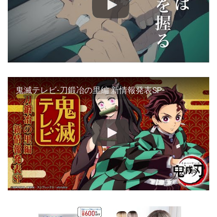
鬼滅テレビ-刀鍛冶の里編 新情報発表SP-