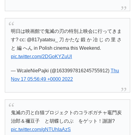
明日は映画館で鬼滅の刃の特別上映会に行ってきま
す? cc: @817yatatsu_ 刀 かたな 鍛 か 冶 じ の 里 さ
と 編 へん in Polish cinema this Weekend.
pic.twitter.com/2DGoKYZuUl
— WcaleNiePajki (@1633997816245755912)
Thu
Nov 17 05:56:49 +0000 2022
鬼滅の刃と白猫プロジェクトのコラボガチャ竈門炭
治郎＆禰豆子 と胡蝶しのぶ をゲット！謝謝?
pic.twitter.com/gNTUhIaAzS