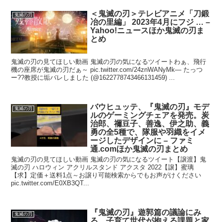
＜鬼滅の刃＞テレビアニメ「刀鍛
鬼滅の刃
冶の里編」 2023年4月にフジ … –
Yahoo!ニュースほか鬼滅の刃ま
とめ
鬼滅の刃の見てほしい動画 鬼滅の刃の気になるツイートわぁ、飛行
機の座席が鬼滅の刃だぁ～ pic.twitter.com/24znWANyMk— たっつ
ー??教授に垢バレしました (@1622778743466131459) ...
バウヒュッテ、『鬼滅の刃』モデ
鬼滅の刃
ルのゲーミングチェアを発売。炭
治郎、禰豆子、善逸、伊之助、義
勇の全5種で、隊服や羽織をイメ
ージしたデザインに – ファミ
通.comほか鬼滅の刃まとめ
鬼滅の刃の見てほしい動画 鬼滅の刃の気になるツイート【譲渡】鬼
滅の刃 ハロウィン アクリルスタンド アクスタ 2022【譲】蜜璃
【求】定価＋送料1点～お譲り可能検索からでもお声がけください
pic.twitter.com/E0XB3QT...
『鬼滅の刃』遊郭篇の議論にみ
鬼滅の刃
る、子育て世代が抱える課題と家