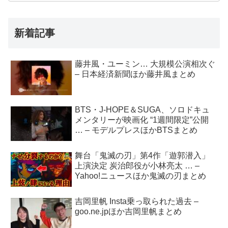
新着記事
藤井風・ユーミン… 大規模公演相次ぐ
– 日本経済新聞ほか藤井風まとめ
BTS・J-HOPE＆SUGA、ソロドキュ
メンタリーが映画化 “1週間限定”公開
… – モデルプレスほかBTSまとめ
舞台「鬼滅の刃」第4作「遊郭潜入」
上演決定 炭治郎役が小林亮太 … –
Yahoo!ニュースほか鬼滅の刃まとめ
吉岡里帆 Insta乗っ取られた過去 –
goo.ne.jpほか吉岡里帆まとめ