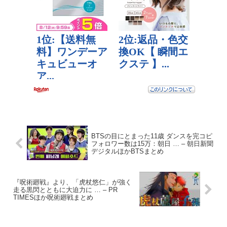
BTSの目にとまった11歳 ダンスを完コピ
フォロワー数は15万：朝日 … – 朝日新聞
デジタルほかBTSまとめ
『呪術廻戦』より、「虎杖悠仁」が強く
走る黒閃とともに大迫力に … – PR
TIMESほか呪術廻戦まとめ