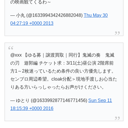
の映画観てくるわ～
— 小丸 (@1633994342426882048)
Thu May 30
04:27:19 +0000 2013
@xxx 【ゆる募｜譲渡買取｜同行】鬼滅の奏 鬼滅
の刃 遊郭編 チケット求：3/11(土)昼公演 2階席前
方1～2枚迷っているため条件の良い方優先します。
センブロ周辺希望。cloak分配＞現地手渡しお心当た
りある方いらっしゃったらお声がけください。
— ゆとり (@1633992877146771456)
Sun Sep 11
18:15:39 +0000 2016