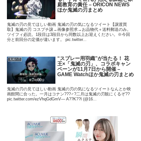
庭教育の責任 – ORICON NEWS
ほか鬼滅の刃まとめ
鬼滅の刃の見てほしい動画 鬼滅の刃の気になるツイート【譲渡買
取】鬼滅の刃 コスプチ譲→画像参照求→お品物代＋送料郵送のみ。
ツイフィ必読。1段目は3段目から同数以上お迎えください。※今回
分と前回分の定価が違います。 pic.twitter...
“スプレー用羽織”が当たる！ 花
鬼滅の刃
王×「鬼滅の刃」、コラボキャン
ペーンが11月7日から開催 –
GAME Watchほか鬼滅の刃まとめ
鬼滅の刃の見てほしい動画 鬼滅の刃の気になるツイートなんとか映
画館間に合った。一月はコナン???♂?二月は鬼滅の刃観にくるぞ??
pic.twitter.com/ezVhqGdGmV— A??K??I (@16...