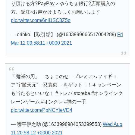
り頂ける方?PayPay＞ゆうちょ銀行?店頭購入の
方、受注×お声かけよろしくお願いします
pic.twitter.com/6niUSC8Z5o
— erinko.【取引垢】 (@1633999666517004289)
Fri
Mar 12 09:58:11 +0000 2021
「鬼滅の刃」 ちょこのせ プレミアムフィギュ
ア“宇髄天元”－忍装束－ をゲット！！キャンペーン
も当たるといいな！ #トレバ #toreba #オンラインク
レーンゲーム #オンクレ #神の一手
pic.twitter.com/PpNCYjeVD4
— 嘴平伊之助 (@1633998984053399553)
Wed Aug
11 20:58:12 +0000 2021