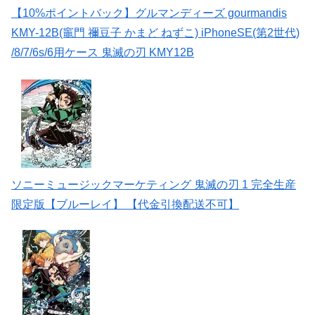
【10%ポイントバック】グルマンディーズ gourmandis
KMY-12B(竈門 禰豆子 かまど ねずこ) iPhoneSE(第2世代)
/8/7/6s/6用ケース 鬼滅の刃 KMY12B
ソニーミュージックマーケティング 鬼滅の刃 1 完全生産
限定版【ブルーレイ】 【代金引換配送不可】