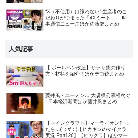
“X（不使用）は譲れない” 生産者のこ
だわりがつまった「4Xミート … – 時
事通信ニュースほか佐藤健まとめ
人気記事
【 ボールペン改造】サラサ銃の作り
方・材料を紹介！ほかデコ銃まとめ
藤井風・ユーミン… 大規模公演相次ぐ
- 日本経済新聞ほか藤井風まとめ
【マインクラフト】マーライオン作っ
たら…( ；∀；)【ヒカキンのマイクラ
実況 Part126】【ヒカクラ】ほかマー