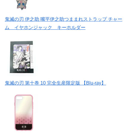
鬼滅の刃 伊之助 嘴平伊之助つままれストラップ チャー
ム イヤホンジャック キーホルダー
鬼滅の刃 第十巻 10 完全生産限定版 【Blu-ray】