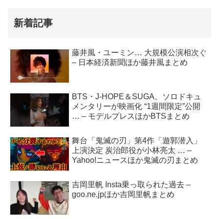
新着記事
藤井風・ユーミン… 大規模公演相次ぐ
– 日本経済新聞ほか藤井風まとめ
BTS・J-HOPE＆SUGA、ソロドキュ
メンタリーが映画化 “1週間限定”公開
… – モデルプレスほかBTSまとめ
舞台「鬼滅の刃」第4作「遊郭潜入」
上演決定 炭治郎役が小林亮太 … –
Yahoo!ニュースほか鬼滅の刃まとめ
吉岡里帆 Insta乗っ取られた過去 –
goo.ne.jpほか吉岡里帆まとめ