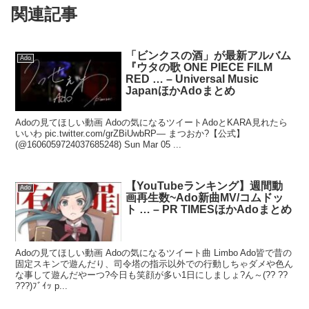
関連記事
「ビンクスの酒」が最新アルバム
Ado
『ウタの歌 ONE PIECE FILM
RED … – Universal Music
JapanほかAdoまとめ
Adoの見てほしい動画 Adoの気になるツイートAdoとKARA見れたら
いいわ pic.twitter.com/grZBiUwbRP— まつおか?【公式】
(@1606059724037685248) Sun Mar 05 ...
【YouTubeランキング】週間動
Ado
画再生数~Ado新曲MV/コムドッ
ト … – PR TIMESほかAdoまとめ
Adoの見てほしい動画 Adoの気になるツイート曲 Limbo Ado皆で昔の
固定スキンで遊んだり、司令塔の指示以外での行動しちゃダメや色ん
な事して遊んだやーつ?今日も笑顔が多い1日にしましょ?ん～(?? ??
???)ﾌﾞｲｯ p...