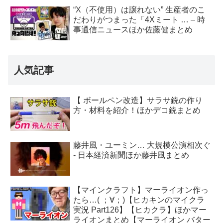
“X（不使用）は譲れない” 生産者のこ
だわりがつまった「4Xミート … – 時
事通信ニュースほか佐藤健まとめ
人気記事
【 ボールペン改造】サラサ銃の作り
方・材料を紹介！ほかデコ銃まとめ
藤井風・ユーミン… 大規模公演相次ぐ
- 日本経済新聞ほか藤井風まとめ
【マインクラフト】マーライオン作っ
たら…( ；∀；)【ヒカキンのマイクラ
実況 Part126】【ヒカクラ】ほかマー
ライオンまとめ【マーライオン バター