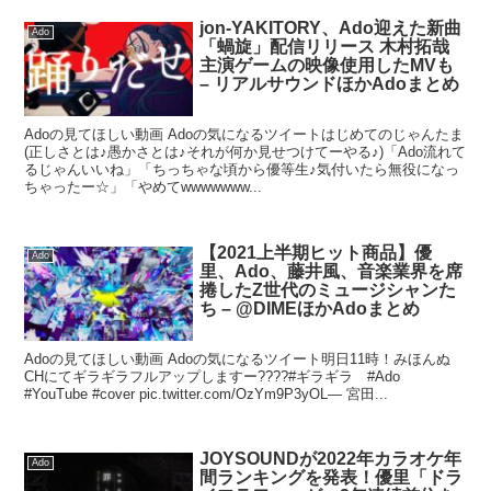
jon-YAKITORY、Ado迎えた新曲
Ado
「蝸旋」配信リリース 木村拓哉
主演ゲームの映像使用したMVも
– リアルサウンドほかAdoまとめ
Adoの見てほしい動画 Adoの気になるツイートはじめてのじゃんたま
(正しさとは♪愚かさとは♪それが何か見せつけてーやる♪)「Ado流れて
るじゃんいいね」「ちっちゃな頃から優等生♪気付いたら無役になっ
ちゃったー☆」「やめてwwwwwww...
【2021上半期ヒット商品】優
Ado
里、Ado、藤井風、音楽業界を席
捲したZ世代のミュージシャンた
ち – @DIMEほかAdoまとめ
Adoの見てほしい動画 Adoの気になるツイート明日11時！みほんぬ
CHにてギラギラフルアップしますー????#ギラギラ #Ado
#YouTube #cover pic.twitter.com/OzYm9P3yOL— 宮田...
JOYSOUNDが2022年カラオケ年
Ado
間ランキングを発表！優里「ドラ