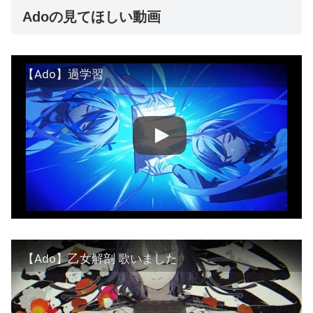
Adoの見てほしい動画
【Ado】過学習
【Ado】乙女解剖 歌いました