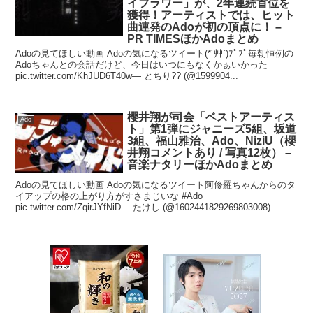
イフラワー」が、2年連続首位を
獲得！アーティストでは、ヒット
曲連発のAdoが初の頂点に！ –
PR TIMESほかAdoまとめ
Adoの見てほしい動画 Adoの気になるツイート(*´艸`)ﾌﾟﾌﾟ毎朝恒例の
Adoちゃんとの会話だけど、今日はいつにもなくかぁいかった
pic.twitter.com/KhJUD6T40w— とちり?? (@1599904...
櫻井翔が司会「ベストアーティス
Ado
ト」第1弾にジャニーズ5組、坂道
3組、福山雅治、Ado、NiziU（櫻
井翔コメントあり / 写真12枚） –
音楽ナタリーほかAdoまとめ
Adoの見てほしい動画 Adoの気になるツイート阿修羅ちゃんからのタ
イアップの格の上がり方がすさまじいな #Ado
pic.twitter.com/ZqirJYfNiD— たけし (@1602441829269803008)...