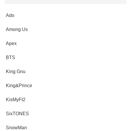
Ado
Among Us
Apex
BTS
King Gnu
King&Prince
KisMyFt2
SixTONES
SnowMan