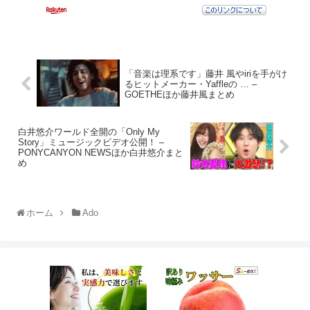
「音楽は理系です」藤井 風やiriを手がけ
るヒットメーカー・Yaffleの … –
GOETHEほか藤井風まとめ
白井悠介ワールド全開の「Only My
Story」ミュージックビデオ公開！ –
PONYCANYON NEWSほか白井悠介まと
め
ホーム
Ado