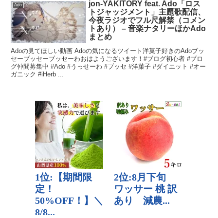
jon-YAKITORY feat. Ado「ロス
Ado
トジャッジメント」主題歌配信、
今夜ラジオでフル尺解禁（コメン
トあり） – 音楽ナタリーほかAdo
まとめ
Adoの見てほしい動画 Adoの気になるツイート洋菓子好きのAdoブッ
セーブッセーブッセーわおはようございます！#ブログ初心者 #ブロ
グ仲間募集中 #Ado #うっせーわ #ブッセ #洋菓子 #ダイエット #オー
ガニック #iHerb ...