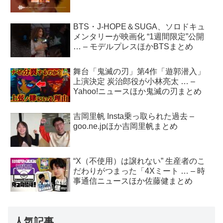
BTS・J-HOPE＆SUGA、ソロドキュ
メンタリーが映画化 “1週間限定”公開
… – モデルプレスほかBTSまとめ
舞台「鬼滅の刃」第4作「遊郭潜入」
上演決定 炭治郎役が小林亮太 … –
Yahoo!ニュースほか鬼滅の刃まとめ
吉岡里帆 Insta乗っ取られた過去 –
goo.ne.jpほか吉岡里帆まとめ
“X（不使用）は譲れない” 生産者のこ
だわりがつまった「4Xミート … – 時
事通信ニュースほか佐藤健まとめ
人気記事