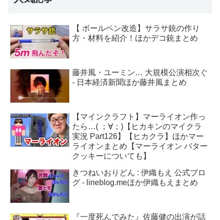
【 ボールペン改造】サラサ銃の作り
方・材料を紹介！ほかデコ銃まとめ
藤井風・ユーミン… 大規模公演相次ぐ
- 日本経済新聞ほか藤井風まとめ
【マインクラフト】マーライオン作っ
たら…( ；∀；)【ヒカキンのマイクラ
実況 Part126】【ヒカクラ】ほかマー
ライオンまとめ【マーライオン バター
クッキーについても】
きつねいおりどん : 伊織もえ 公式ブロ
グ - lineblog.meほか伊織もえまとめ
『一度死んでみた』佐藤健の出演が話