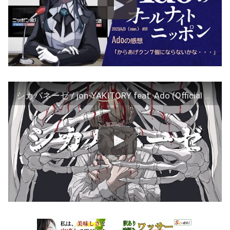
シカバネーゼ / jon-YAKITORY feat. Ado (Official Video) – Shikabanese / jon-YAKITORY feat. Ado