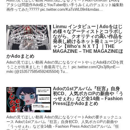
Adoの見てほしい動画 Adoの気になるツイートAdo?UmiKun【Ado】
アタシは問題作Ado様とYouTuber歌い手うみくんのデュエット編集動
画作ってみた????? pic.twitter.com/KaTsWL09nf&mdas...
Linmu インタビュー | Adoをはじ
Ado
め様々なアーティストとコラボし
ながら、クオリティの高い作品を
発表し続けるネット発ミュージシ
ャン【Who's ＮＸＴ】｜THE
MAGAZINE – THE MAGAZINEほ
かAdoまとめ
Adoの見てほしい動画 Adoの気になるツイートやっとAdo様のCDを買
うことが出来ました！曲最高でした！ pic.twitter.com/QIs3j8lynE—
miki (@1535775854592405504) Tu...
Adoの1stアルバム『狂言』自身
Ado
初CD、人気ボカロPの新曲や「う
っせぇわ」など全14曲 – Fashion
PressほかAdoまとめ
Adoの見てほしい動画 Adoの気になるツイートAdoの要チェックニュ
ース Adoの1stアルバム『狂言』自身初CD、人気ボカロPの新曲や
「うっせぇわ」など全14曲 - Fashion Press Adoの1stアルバム『狂