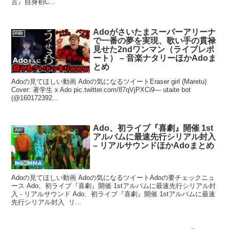
言』自身初C...
Adoがさいたまスーパーアリーナ
Ado
で一番の夢を実現、歌い手の貫禄
見せた2ndワンマン（ライブレポ
ート） – 音楽ナタリーほかAdoま
とめ
Adoの見てほしい動画 Adoの気になるツイートEraser girl (Maretu)
Cover: 著学生 x Ado pic.twitter.com/87qVjPXCi9— utaite bot
(@160172392...
Ado、初ライブ『喜劇』開催 1st
Ado
アルバムに最速先行シリアル封入
– リアルサウンドほかAdoまとめ
Adoの見てほしい動画 Adoの気になるツイートAdoの要チェックニュ
ース Ado、初ライブ『喜劇』開催 1stアルバムに最速先行シリアル封
入 - リアルサウンド Ado、初ライブ『喜劇』開催 1stアルバムに最速
先行シリアル封入 リ...