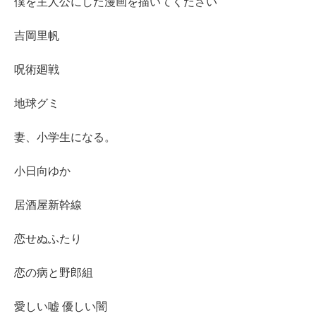
僕を主人公にした漫画を描いてください
吉岡里帆
呪術廻戦
地球グミ
妻、小学生になる。
小日向ゆか
居酒屋新幹線
恋せぬふたり
恋の病と野郎組
愛しい嘘 優しい闇