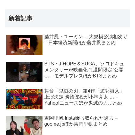
新着記事
藤井風・ユーミン… 大規模公演相次ぐ
– 日本経済新聞ほか藤井風まとめ
BTS・J-HOPE＆SUGA、ソロドキュ
メンタリーが映画化 “1週間限定”公開
… – モデルプレスほかBTSまとめ
舞台「鬼滅の刃」第4作「遊郭潜入」
上演決定 炭治郎役が小林亮太 … –
Yahoo!ニュースほか鬼滅の刃まとめ
吉岡里帆 Insta乗っ取られた過去 –
goo.ne.jpほか吉岡里帆まとめ