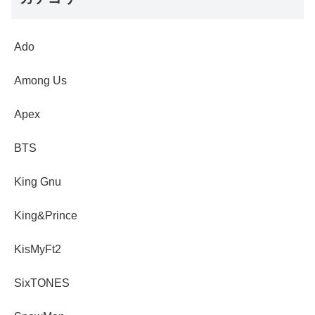
Ado
Among Us
Apex
BTS
King Gnu
King&Prince
KisMyFt2
SixTONES