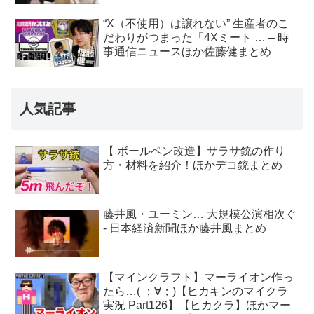
“X（不使用）は譲れない” 生産者のこ
だわりがつまった「4Xミート … – 時
事通信ニュースほか佐藤健まとめ
人気記事
【 ボールペン改造】サラサ銃の作り
方・材料を紹介！ほかデコ銃まとめ
藤井風・ユーミン… 大規模公演相次ぐ
- 日本経済新聞ほか藤井風まとめ
【マインクラフト】マーライオン作っ
たら…( ；∀；)【ヒカキンのマイクラ
実況 Part126】【ヒカクラ】ほかマー