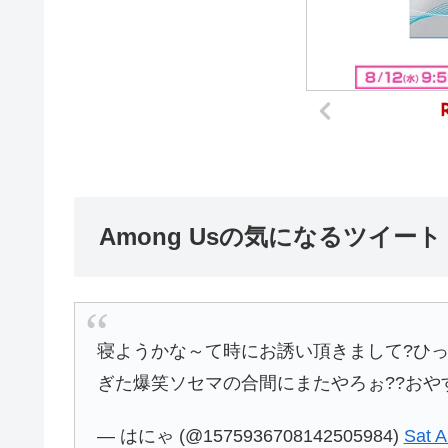
Among Usの気になるツイート
寝ようかな～て時にお誘い頂きまして?ひっっ
ぎた爆笑ソセマの合間にまたやろぉ??お
— はにゃ (@1575936708142505984)
Sat A