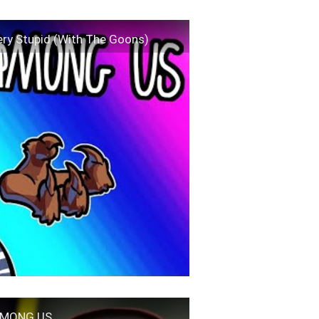
y Stupid (With The Goons)
AMONG US