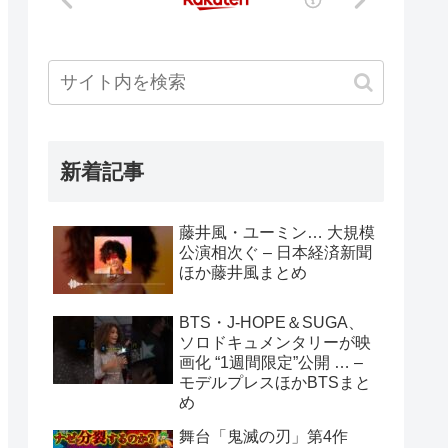
新着記事
藤井風・ユーミン… 大規模
公演相次ぐ – 日本経済新聞
ほか藤井風まとめ
BTS・J-HOPE＆SUGA、
ソロドキュメンタリーが映
画化 “1週間限定”公開 … –
モデルプレスほかBTSまと
め
舞台「鬼滅の刃」第4作