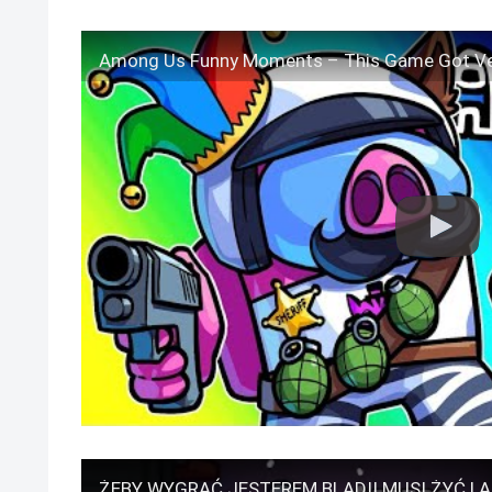
Among Us Funny Moments – This Game Got Ver
ŻEBY WYGRAĆ JESTEREM BLADII MUSI ŻYĆ | 