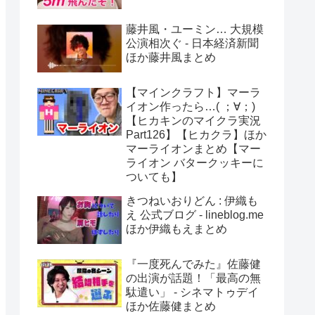
藤井風・ユーミン… 大規模
公演相次ぐ - 日本経済新聞
ほか藤井風まとめ
【マインクラフト】マーラ
イオン作ったら…( ；∀；)
【ヒカキンのマイクラ実況
Part126】【ヒカクラ】ほか
マーライオンまとめ【マー
ライオン バタークッキーに
ついても】
きつねいおりどん : 伊織も
え 公式ブログ - lineblog.me
ほか伊織もえまとめ
『一度死んでみた』佐藤健
の出演が話題！「最高の無
駄遣い」 - シネマトゥデイ
ほか佐藤健まとめ