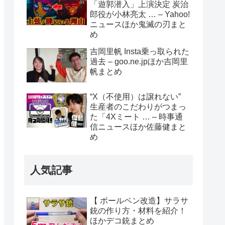
「遊郭潜入」上演決定 炭治
郎役が小林亮太 … – Yahoo!
ニュースほか鬼滅の刃まと
め
吉岡里帆 Insta乗っ取られた
過去 – goo.ne.jpほか吉岡里
帆まとめ
“X（不使用）は譲れない”
生産者のこだわりがつまっ
た「4Xミート … – 時事通
信ニュースほか佐藤健まと
め
人気記事
【 ボールペン改造】サラサ
銃の作り方・材料を紹介！
ほかデコ銃まとめ