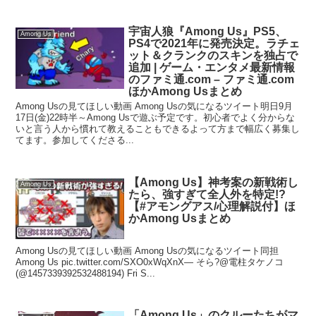
宇宙人狼『Among Us』PS5、
Among Us
PS4で2021年に発売決定。ラチェ
ット＆クランクのスキンを独占で
追加 | ゲーム・エンタメ最新情報
のファミ通.com – ファミ通.com
ほかAmong Usまとめ
Among Usの見てほしい動画 Among Usの気になるツイート明日9月
17日(金)22時半～Among Usで遊ぶ予定です。初心者でよく分からな
いと言う人から慣れて教えることもできるよって方まで幅広く募集し
てます。参加してくださる...
【Among Us】神考案の新戦術し
Among Us
たら、強すぎて全人外を特定!?
【#アモングアス/心理解説付】ほ
かAmong Usまとめ
Among Usの見てほしい動画 Among Usの気になるツイート同担
Among Us pic.twitter.com/SXO0xWqXnX— そら?@電柱タケノコ
(@1457339392532488194) Fri S...
「Among Us」のクルーたちがマ