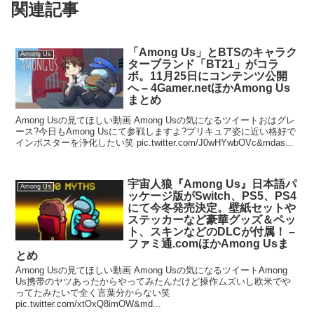
関連記事
「Among Us」とBTSのキャラク
Among Us
ターブランド「BT21」がコラ
ボ。11月25日にコンテンツ公開
へ – 4Gamer.netほかAmong Us
まとめ
Among Usの見てほしい動画 Among Usの気になるツイートおはグレ
ース?今日もAmong Usにて参戦しますよ?プリキュア姿に近い格好で
インポスターを浄化したい笑 pic.twitter.com/J0wHYwbOVc&mdas...
宇宙人狼『Among Us』日本語パ
Among Us
ッケージ版がSwitch、PS5、PS4
にて今冬発売決定。壁紙セットや
ステッカーなど豪華グッズ＆ペッ
ト、スキンなどのDLCが付属！ –
ファミ通.comほかAmong Usま
とめ
Among Usの見てほしい動画 Among Usの気になるツイートAmong
Us携帯のヤツあったからやってみたんだけど操作ムズいし欧米でや
ってたみたいで全く言葉分からない笑
pic.twitter.com/xtOxQ8imOW&md...