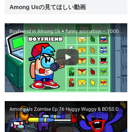
Among Usの見てほしい動画
Boyfriend in Among Us ◉ funny animation – 1000 iQ impostor
Among Us Zombie Ep 76 Huggy Wuggy & BOSS Defeated – Animation