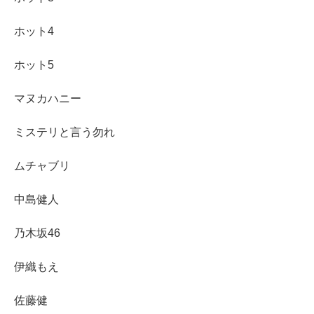
ホット4
ホット5
マヌカハニー
ミステリと言う勿れ
ムチャブリ
中島健人
乃木坂46
伊織もえ
佐藤健