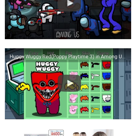
Huggy Wuggy Red(Poppy Playtime 3) in Among Us ◉ funny animation – 1000 iQ impostor