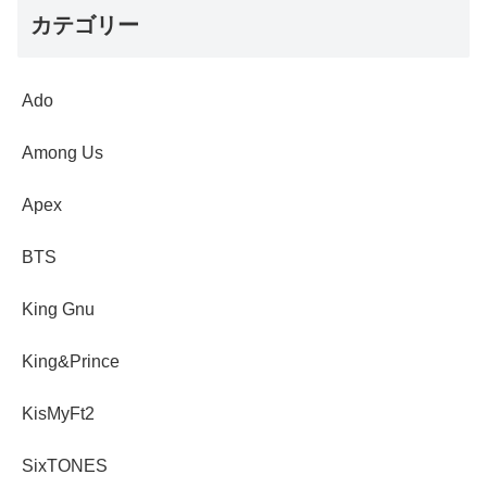
カテゴリー
Ado
Among Us
Apex
BTS
King Gnu
King&Prince
KisMyFt2
SixTONES