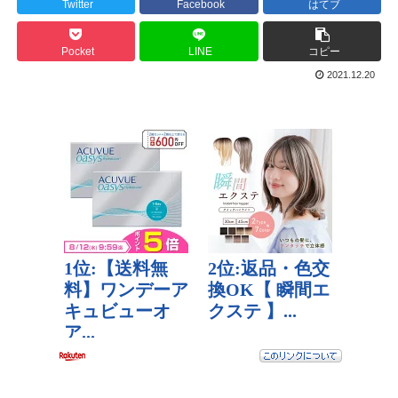
Twitter
Facebook
はてブ
Pocket
LINE
コピー
2021.12.20