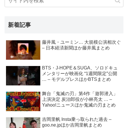
新着記事
藤井風・ユーミン… 大規模公演相次ぐ
– 日本経済新聞ほか藤井風まとめ
BTS・J-HOPE＆SUGA、ソロドキュ
メンタリーが映画化 “1週間限定”公開
… – モデルプレスほかBTSまとめ
舞台「鬼滅の刃」第4作「遊郭潜入」
上演決定 炭治郎役が小林亮太 … –
Yahoo!ニュースほか鬼滅の刃まとめ
吉岡里帆 Insta乗っ取られた過去 –
goo.ne.jpほか吉岡里帆まとめ