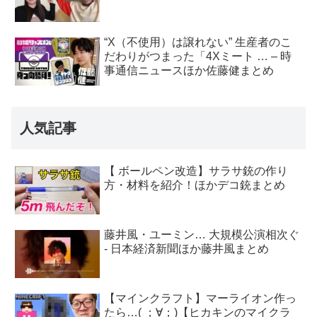
“X（不使用）は譲れない” 生産者のこ
だわりがつまった「4Xミート … – 時
事通信ニュースほか佐藤健まとめ
人気記事
【 ボールペン改造】サラサ銃の作り
方・材料を紹介！ほかデコ銃まとめ
藤井風・ユーミン… 大規模公演相次ぐ
- 日本経済新聞ほか藤井風まとめ
【マインクラフト】マーライオン作っ
たら…( ；∀；)【ヒカキンのマイクラ