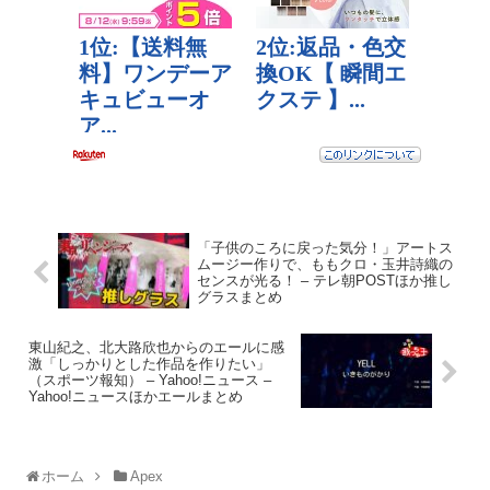
「子供のころに戻った気分！」アートス
ムージー作りで、ももクロ・玉井詩織の
センスが光る！ – テレ朝POSTほか推し
グラスまとめ
東山紀之、北大路欣也からのエールに感
激「しっかりとした作品を作りたい」
（スポーツ報知） – Yahoo!ニュース –
Yahoo!ニュースほかエールまとめ
ホーム
Apex