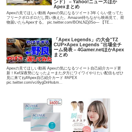
ンド） – Yahoo!ニュースほか
Apexまとめ
Apexの見てほしい動画 Apexの気になるツイート3年くらい使ってた
フリークボロボロだし買い換えた。Amazon待ちながら映画見て、荷
物届いたらApexする。 pic.twitter.com/BOhLNZj0So— 【TE...
「Apex Legends」の大会“TZ
Apex
CUP×Apex Legends ”出場全チ
ーム発表 – 4Gamer.netほかApex
まとめ
Apexの見てほしい動画 Apexの気になるツイート自己紹介カード更
新！Kef深夜勢になったよーまた夕方にワイワイやりたい配信もぜひ
見に来てね#Apex自己紹介カード #APEX
pic.twitter.com/vci9ygDnHs&m...