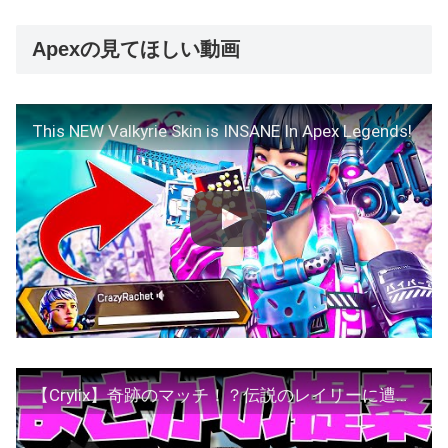
Apexの見てほしい動画
This NEW Valkyrie Skin is INSANE In Apex Legends!
【Crylix】奇跡のマッチ！？伝説のレイリーに遭遇してしまう最強の16歳【日本語字幕】【Apex】【Crylix/切り抜き】