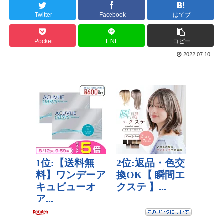
Twitter
Facebook
はてブ
Pocket
LINE
コピー
2022.07.10