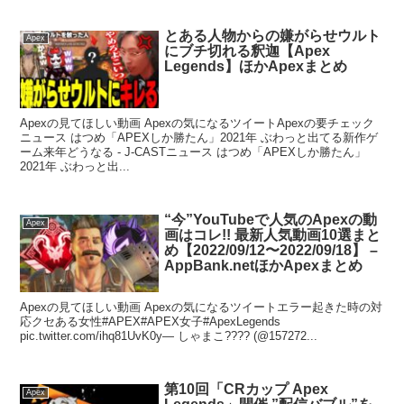
とある人物からの嫌がらせウルト
Apex
にブチ切れる釈迦【Apex
Legends】ほかApexまとめ
Apexの見てほしい動画 Apexの気になるツイートApexの要チェック
ニュース はつめ「APEXしか勝たん」2021年 ぶわっと出てる新作ゲ
ーム来年どうなる - J-CASTニュース はつめ「APEXしか勝たん」
2021年 ぶわっと出...
“今”YouTubeで人気のApexの動
Apex
画はコレ!! 最新人気動画10選まと
め【2022/09/12〜2022/09/18】 –
AppBank.netほかApexまとめ
Apexの見てほしい動画 Apexの気になるツイートエラー起きた時の対
応クセある女性#APEX#APEX女子#ApexLegends
pic.twitter.com/ihq81UvK0y— しゃまこ???? (@157272...
第10回「CRカップ Apex
Apex