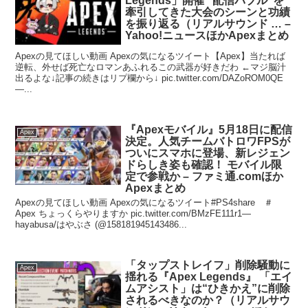
Legends」開催 ”配信バブル”を
牽引してきた大会のシーンと功績
を振り返る（リアルサウンド … –
Yahoo!ニュースほかApexまとめ
Apexの見てほしい動画 Apexの気になるツイート【Apex】当たれば
逆転、外せば死亡なロマンあふれるこの武器が好きだわ ←マジ脳汁
出るよな↓記事の続きはリプ欄から↓ pic.twitter.com/DAZoROM0QE
—...
『Apexモバイル』5月18日に配信
Apex
決定。人気チームバトロワFPSが
ついにスマホに登場、新レジェン
ドらしき姿も確認！ モバイル限
定で参戦か – ファミ通.comほか
Apexまとめ
Apexの見てほしい動画 Apexの気になるツイート#PS4share ＃
Apex ちょっくらやりますか pic.twitter.com/BMzFE111r1—
hayabusa/はやぶさ (@158181945143486...
「タップストレイフ」削除騒動に
Apex
揺れる『Apex Legends』 「エイ
ムアシスト」は“ひきかえ”に削除
されるべきなのか？（リアルサウ