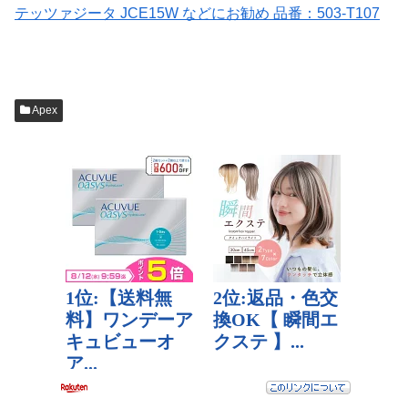
テッツァジータ JCE15W などにお勧め 品番：503-T107
Apex