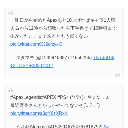
一昨日から始めたApexあと10上げればキャラ1人増
えるから12時から頑張ったら下手過ぎて10時頃まで
掛かったここまで来るともう眠くない
pic.twitter.com/XJ2crzyxI0
— エダマヨ (@1545946887714656256)
Thu Jul 06
12:13:34 +0000 2017
#ApexLegends#APEX #PS4 (*≧∇≦)ﾉ やったじぇ！
最近野良さんとかしかやってないぞ(´｡.? ｡ `)
pic.twitter.com/a3gY6zXRxK
— うさ@Atomos (@1545946754767818752)
Sat