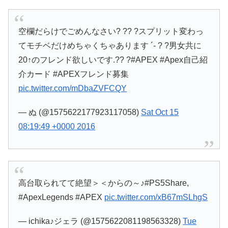
空欄だらけでごめんなさい? ?? ?スプリット変わっ
てモチベだけめちゃくちゃあります ´- ? ?男女共に
20↑のフレンド欲しいです.?? ?#APEX #Apex自己紹
介カード #APEXフレンド募集
pic.twitter.com/mDbaZVFCQY
— ぬ (@1575622177923117058)
Sat Oct 15
08:19:49 +0000 2016
高台取られてて絶望＞＜からの～♪#PS5Share,
#ApexLegends #APEX
pic.twitter.com/xB67mSLhgS
— ichika♪ジェラ (@1575622081198563328)
Tue