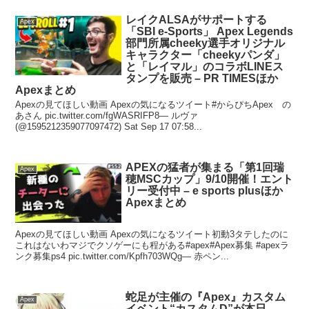
レイクALSAがサポートする
Apex
「SBI e-Sports」 Apex Legends
部門所属cheeky選手オリジナル
キャラクター「cheekyパンダ」
と「レイマル」のコラボLINEス
タンプを販売 – PR TIMESほか
Apexまとめ
Apexの見てほしい動画 Apexの気になるツイート#からぴちApex の
あさん pic.twitter.com/fgWASRIFP8— ルヴァ
(@1595212359077097472) Sat Sep 17 07:58...
APEXの猛者が集まる「第1回瑞
Apex
穂MSCカップ」9/10開催！エント
リー受付中 – e sports plusほか
Apexまとめ
Apexの見てほしい動画 Apexの気になるツイート初動3タテしたのに
これはないわマジでクソゲーにも程がある#apex#Apex募集 #apexラ
ンク募集ps4 pic.twitter.com/Kpfh703WQg— 赤ペン...
蛇足が主催の『Apex』カスタム
Apex
イベント“カスタムD”が本日