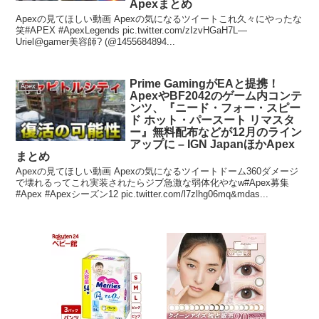
Apexまとめ
Apexの見てほしい動画 Apexの気になるツイートこれ久々にやったな
笑#APEX #ApexLegends pic.twitter.com/zIzvHGaH7L—
Uriel@gamer美容師? (@1455684894...
Prime GamingがEAと提携！
Apex
ApexやBF2042のゲーム内コンテ
ンツ、『ニード・フォー・スピー
ド ホット・パースート リマスタ
ー』無料配布などが12月のライン
アップに – IGN JapanほかApex
まとめ
Apexの見てほしい動画 Apexの気になるツイートドーム360ダメージ
で壊れるってこれ実装されたらジブ急激な弱体化やなw#Apex募集
#Apex #Apexシーズン12 pic.twitter.com/l7zlhg06mq&mdas...