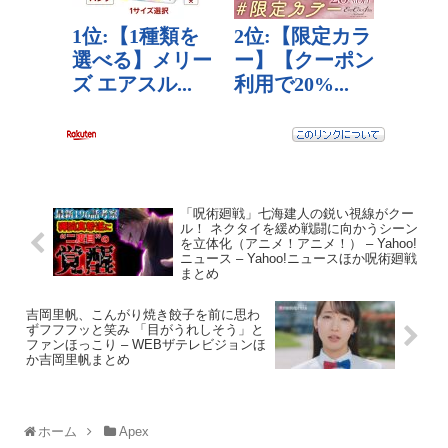
「呪術廻戦」七海建人の鋭い視線がクー
ル！ ネクタイを緩め戦闘に向かうシーン
を立体化（アニメ！アニメ！） – Yahoo!
ニュース – Yahoo!ニュースほか呪術廻戦
まとめ
吉岡里帆、こんがり焼き餃子を前に思わ
ずフフフッと笑み 「目がうれしそう」と
ファンほっこり – WEBザテレビジョンほ
か吉岡里帆まとめ
ホーム
Apex