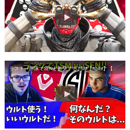
ラスト一部隊でSENと衝突するTSM【Apex】【日本語字幕】