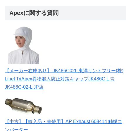
Apexに関する質問
【メーカー在庫あり】 JK486C02L 東洋リントフリー(株)
Linet TriApex異物混入防止対策キャップJK486C L 青
JK486C-02-L JP店
【中古】【輸入品・未使用】AP Exhaust 608414 触媒コ
ンバーター