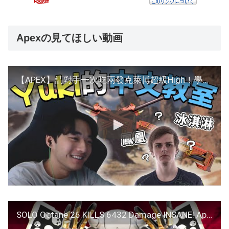
Apexの見てほしい動画
【APEX】請對手一次吃兩發克萊博超級High！學了中文的Vaifs最後一言不和竟然硬了？｜ft.Vaifs AFuwu【Yuki】
SOLO Octane 26 KILLS 6432 Damage INSANE! Apex Legends Gameplay