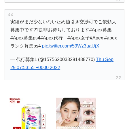
実績がまだ少ないないため値引き交渉可でご依頼大
募集中です??是非お待ちしております#Apex募集
#Apex募集ps4#Apex代行 #Apex女子#Apex #apex
ランク募集ps4
pic.twitter.com/59Wz3uaUjX
— 代行募集L (@1575620038291488770)
Thu Sep
29 07:53:55 +0000 2022