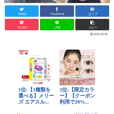
Twitter
Facebook
はてブ
Pocket
LINE
コピー
2022.09.30