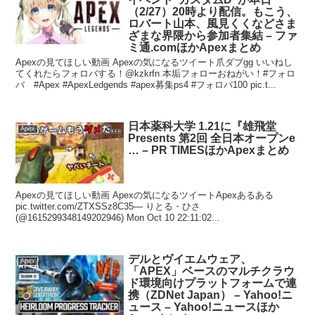
（2/27）20時より配信。もこう、
ロバート山本、風見くくなどさま
ざまな界隈から参加者集結 – ファ
ミ通.comほかApexまとめ
Apexの見てほしい動画 Apexの気になるツイート爪ダブgg いいねし
てくれたらフォロバする！@kzkrfn 本垢フォローおねがい！#フォロ
バ #Apex #ApexLedgends #apex募集ps4 #フォロバ100 pic.t...
日本薬科大学 1.21に『雄飛堂
Apex
Presents 第2回 全日本オープンe
… – PR TIMESほかApexまとめ
Apexの見てほしい動画 Apexの気になるツイートApexあるある
pic.twitter.com/ZTXSSz8C35— りとる・ひさ
(@1615299348149202946) Mon Oct 10 22:11:02...
デルとヴイエムウェア、
Apex
「APEX」ベースのマルチクラウ
ド環境向けプラットフォームで連
携（ZDNet Japan） – Yahoo!ニ
ュース – Yahoo!ニュースほか