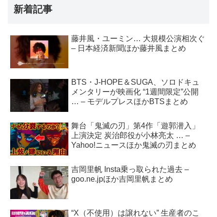
新着記事
藤井風・ユーミン… 大規模公演相次ぐ
– 日本経済新聞ほか藤井風まとめ
BTS・J-HOPE＆SUGA、ソロドキュ
メンタリーが映画化 “1週間限定”公開
… – モデルプレスほかBTSまとめ
舞台「鬼滅の刃」第4作「遊郭潜入」
上演決定 炭治郎役が小林亮太 … –
Yahoo!ニュースほか鬼滅の刃まとめ
吉岡里帆 Insta乗っ取られた過去 –
goo.ne.jpほか吉岡里帆まとめ
“X（不使用）は譲れない” 生産者のこ