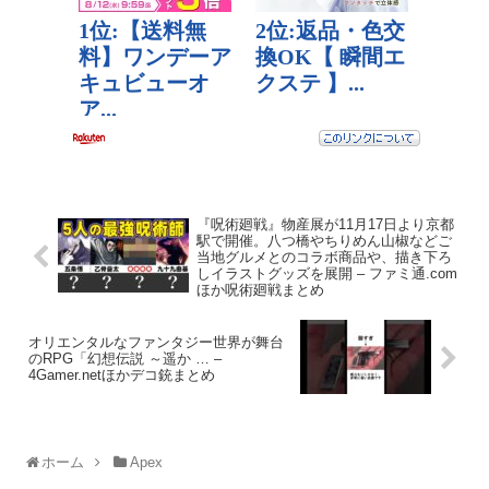
『呪術廻戦』物産展が11月17日より京都
駅で開催。八つ橋やちりめん山椒などご
当地グルメとのコラボ商品や、描き下ろ
しイラストグッズを展開 – ファミ通.com
ほか呪術廻戦まとめ
オリエンタルなファンタジー世界が舞台
のRPG「幻想伝説 ～遥か … –
4Gamer.netほかデコ銃まとめ
ホーム
Apex