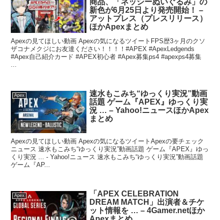
商品、「ネッシーぬいぐるみ」の
新色が6月25日より発売開始！ –
アットプレス（プレスリリース）
ほかApexまとめ
Apexの見てほしい動画 Apexの気になるツイートFPS歴3ヶ月のクソ
ザコナメクジにお友達ください！！！！#APEX #ApexLedgends
#Apex自己紹介カード #APEX初心者 #Apex募集ps4 #apexps4募集
...
速水もこみち“ゆっくり実況”動画
Apex
話題 ゲーム『APEX』ゆっくり実
況 … – Yahoo!ニュースほかApex
まとめ
Apexの見てほしい動画 Apexの気になるツイートApexの要チェック
ニュース 速水もこみち“ゆっくり実況”動画話題 ゲーム『APEX』ゆっ
くり実況 ... - Yahoo!ニュース 速水もこみち“ゆっくり実況”動画話題
ゲーム『AP...
「APEX CELEBRATION
Apex
DREAM MATCH」出演者＆チケ
ット情報を … – 4Gamer.netほか
Apexまとめ