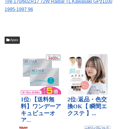
Tire 170/60ZR17 72W Radial TL Kawasaki GPz1100
1995-1997 96
Apex