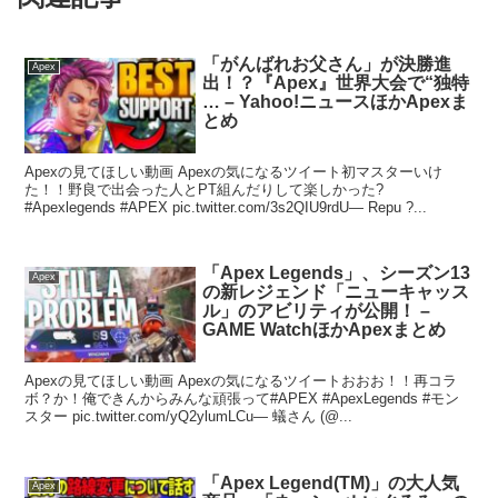
「がんばれお父さん」が決勝進
Apex
出！？『Apex』世界大会で“独特
… – Yahoo!ニュースほかApexま
とめ
Apexの見てほしい動画 Apexの気になるツイート初マスターいけ
た！！野良で出会った人とPT組んだりして楽しかった?
#Apexlegends #APEX pic.twitter.com/3s2QIU9rdU— Repu ?...
「Apex Legends」、シーズン13
Apex
の新レジェンド「ニューキャッス
ル」のアビリティが公開！ –
GAME WatchほかApexまとめ
Apexの見てほしい動画 Apexの気になるツイートおおお！！再コラ
ボ？か！俺できんからみんな頑張って#APEX #ApexLegends #モン
スター pic.twitter.com/yQ2ylumLCu— 蟻さん (@...
「Apex Legend(TM)」の大人気
Apex