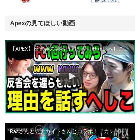
Apexの見てほしい動画
【APEX】反省会の開始時間を遅らせたいへしこ氏にFC行きを提案する漢【ゆきお/456/切り抜き】
Rasさんとトナカイトさんとコラボ！『ガンゲーム』やります 【Apex】