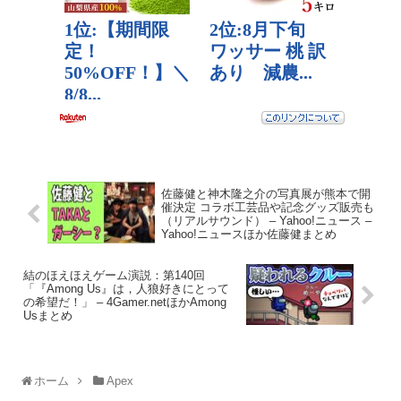
佐藤健と神木隆之介の写真展が熊本で開
催決定 コラボ工芸品や記念グッズ販売も
（リアルサウンド） – Yahoo!ニュース –
Yahoo!ニュースほか佐藤健まとめ
結のほえほえゲーム演説：第140回
「『Among Us』は，人狼好きにとって
の希望だ！」 – 4Gamer.netほかAmong
Usまとめ
ホーム
Apex