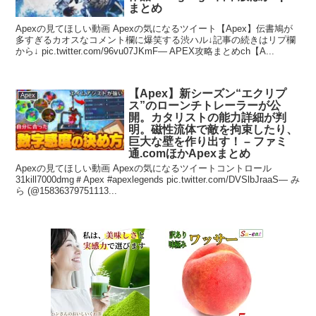
まとめ
Apexの見てほしい動画 Apexの気になるツイート【Apex】伝書鳩が
多すぎるカオスなコメント欄に爆笑する渋ハル↓記事の続きはリプ欄
から↓ pic.twitter.com/96vu07JKmF— APEX攻略まとめch【A...
【Apex】新シーズン“エクリプ
Apex
ス”のローンチトレーラーが公
開。カタリストの能力詳細が判
明。磁性流体で敵を拘束したり、
巨大な壁を作り出す！ – ファミ
通.comほかApexまとめ
Apexの見てほしい動画 Apexの気になるツイートコントロール
31kill7000dmg＃Apex #apexlegends pic.twitter.com/DVSlbJraaS— み
ら (@15836379751113...