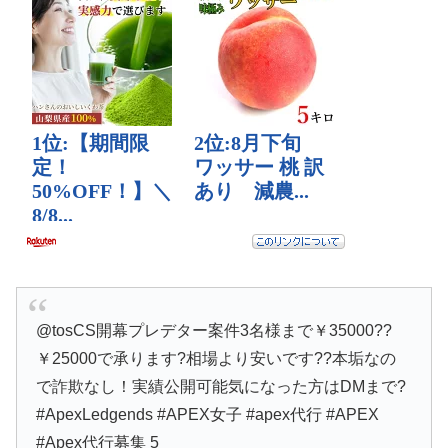
@tosCS開幕プレデター案件3名様まで￥35000??
￥25000で承ります?相場より安いです??本垢なの
で詐欺なし！実績公開可能気になった方はDMまで?
#ApexLedgends #APEX女子 #apex代行 #APEX
#Apex代行募集 5