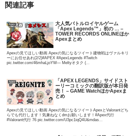
関連記事
大人気バトルロイヤルゲーム
Apex
「Apex Legends™」初の … –
TOWER RECORDS ONLINEほか
Apexまとめ
Apexの見てほしい動画 Apexの気になるツイート建物戦はヴァルキリ
ーにお任せあれ(2/2)#APEX #ApexLegends #Twitch
pic.twitter.com/46mhaLjoYW— Meltyオタク (...
「APEX LEGENDS」サイドスト
Apex
ーリーコミックの翻訳版が本日発
売！ – GAME WatchほかApexま
とめ
Apexの見てほしい動画 Apexの気になるツイートApexとValorantどち
らでも代行します！気兼ねなくdmお願いします！#Apex代行
#Valorant代行 76 pic.twitter.com/U3pc1iqQ4U&mdas...