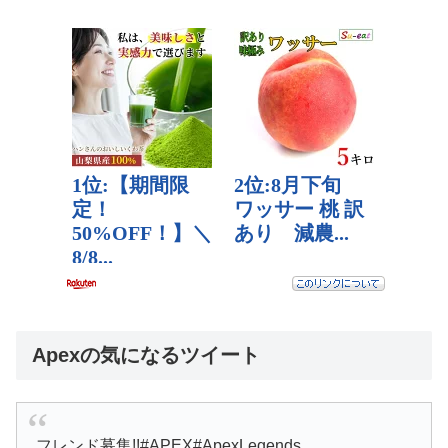
Apexの気になるツイート
フレンド募集!!#APEX#ApexLegends