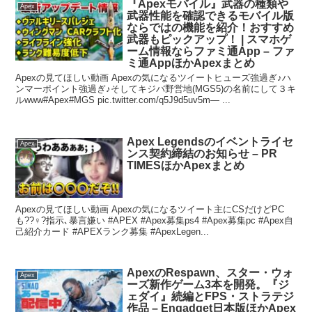
『Apexモバイル』武器の種類や
Apex
武器性能を確認できるモバイル版
ならではの機能を紹介！おすすめ
武器もピックアップ！ | スマホゲ
ーム情報ならファミ通App – ファ
ミ通AppほかApexまとめ
Apexの見てほしい動画 Apexの気になるツイートヒューズ強過ぎ♪ハ
ンマーポイント強過ぎ♪そしてキジバ野営地(MGS5)の名前にして３キ
ルwww#Apex#MGS pic.twitter.com/q5J9d5uv5m— ...
Apex Legendsのイベントライセ
Apex
ンス契約締結のお知らせ – PR
TIMESほかApexまとめ
Apexの見てほしい動画 Apexの気になるツイート主にCSだけどPC
も??♀?指示､暴言嫌い #APEX #Apex募集ps4 #Apex募集pc #Apex自
己紹介カード #APEXランク募集 #ApexLegen...
ApexのRespawn、スター・ウォ
Apex
ーズ新作ゲーム3本を開発。『ジ
ェダイ』続編とFPS・ストラテジ
作品 – Engadget日本版ほかApex