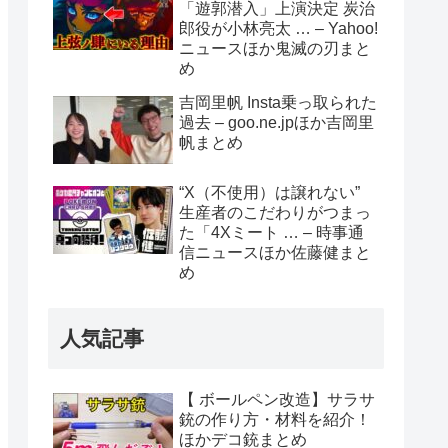
「遊郭潜入」上演決定 炭治
郎役が小林亮太 … – Yahoo!
ニュースほか鬼滅の刃まと
め
吉岡里帆 Insta乗っ取られた
過去 – goo.ne.jpほか吉岡里
帆まとめ
“X（不使用）は譲れない”
生産者のこだわりがつまっ
た「4Xミート … – 時事通
信ニュースほか佐藤健まと
め
人気記事
【 ボールペン改造】サラサ
銃の作り方・材料を紹介！
ほかデコ銃まとめ