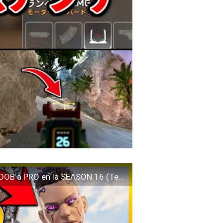
APEX LEGENDS: 50 CONSEJOS para pasar de NOOB a PRO en la SEASON 16 (Temporada 16) | Makina