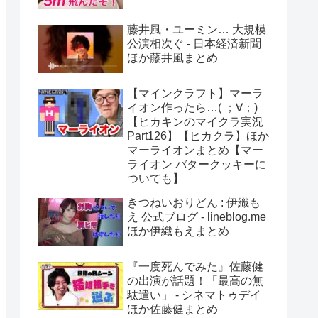
藤井風・ユーミン… 大規模
公演相次ぐ - 日本経済新聞
ほか藤井風まとめ
【マインクラフト】マーラ
イオン作ったら…( ；∀；)
【ヒカキンのマイクラ実況
Part126】【ヒカクラ】ほか
マーライオンまとめ【マー
ライオン バタークッキーに
ついても】
きつねいおりどん : 伊織も
え 公式ブログ - lineblog.me
ほか伊織もえまとめ
『一度死んでみた』佐藤健
の出演が話題！「最高の無
駄遣い」 - シネマトゥデイ
ほか佐藤健まとめ