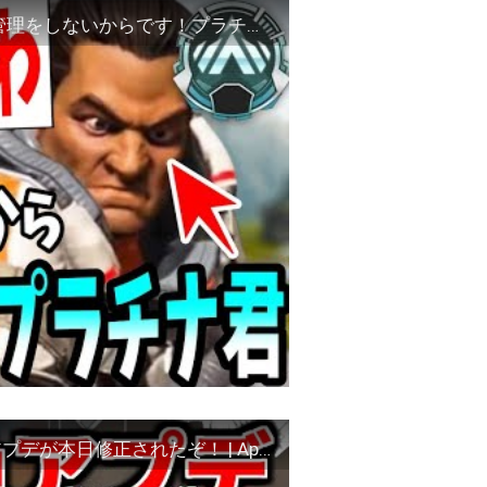
【APEX】あなたの撃ち合いが強い理由は射線管理をしないからです！プラチナ君コーチング【shomaru7/エーペックスレジェンズ】
【緊急アプデ】全世界で炎上したApexの改悪アプデが本日修正されたぞ！ | Apex Legends