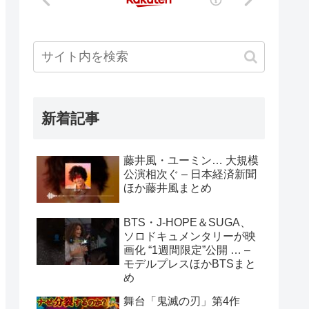
新着記事
藤井風・ユーミン… 大規模
公演相次ぐ – 日本経済新聞
ほか藤井風まとめ
BTS・J-HOPE＆SUGA、
ソロドキュメンタリーが映
画化 “1週間限定”公開 … –
モデルプレスほかBTSまと
め
舞台「鬼滅の刃」第4作