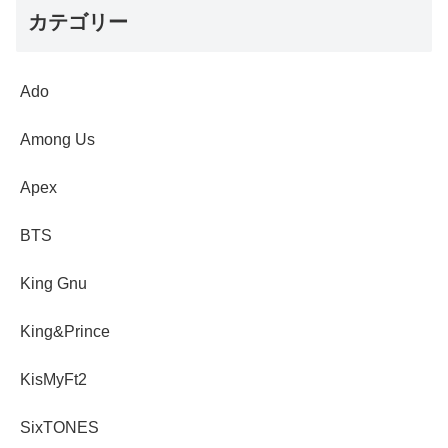
カテゴリー
Ado
Among Us
Apex
BTS
King Gnu
King&Prince
KisMyFt2
SixTONES