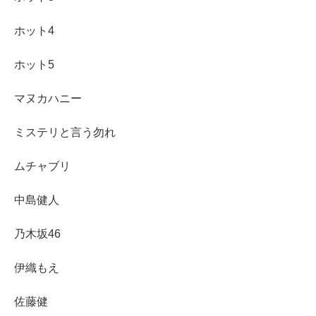
ホット4
ホット5
マヌカハニー
ミステリと言う勿れ
ムチャブリ
中島健人
乃木坂46
伊織もえ
佐藤健