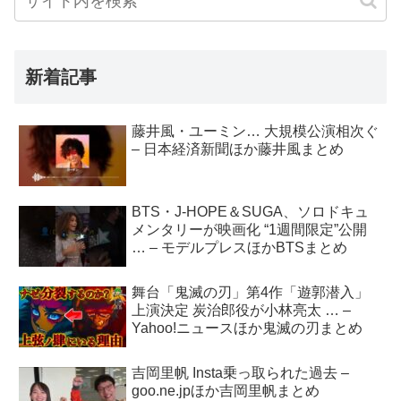
新着記事
藤井風・ユーミン… 大規模公演相次ぐ
– 日本経済新聞ほか藤井風まとめ
BTS・J-HOPE＆SUGA、ソロドキュ
メンタリーが映画化 “1週間限定”公開
… – モデルプレスほかBTSまとめ
舞台「鬼滅の刃」第4作「遊郭潜入」
上演決定 炭治郎役が小林亮太 … –
Yahoo!ニュースほか鬼滅の刃まとめ
吉岡里帆 Insta乗っ取られた過去 –
goo.ne.jpほか吉岡里帆まとめ