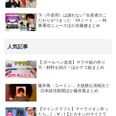
“X（不使用）は譲れない” 生産者のこ
だわりがつまった「4Xミート … – 時
事通信ニュースほか佐藤健まとめ
人気記事
【 ボールペン改造】サラサ銃の作り
方・材料を紹介！ほかデコ銃まとめ
藤井風・ユーミン… 大規模公演相次ぐ
- 日本経済新聞ほか藤井風まとめ
【マインクラフト】マーライオン作っ
たら…( ；∀；)【ヒカキンのマイクラ