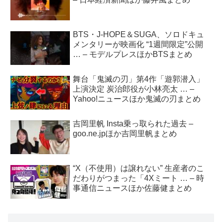
BTS・J-HOPE＆SUGA、ソロドキュ
メンタリーが映画化 “1週間限定”公開
… – モデルプレスほかBTSまとめ
舞台「鬼滅の刃」第4作「遊郭潜入」
上演決定 炭治郎役が小林亮太 … –
Yahoo!ニュースほか鬼滅の刃まとめ
吉岡里帆 Insta乗っ取られた過去 –
goo.ne.jpほか吉岡里帆まとめ
“X（不使用）は譲れない” 生産者のこ
だわりがつまった「4Xミート … – 時
事通信ニュースほか佐藤健まとめ