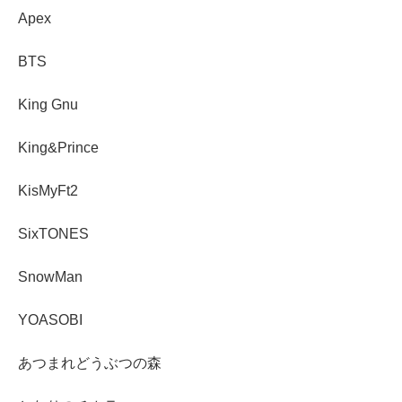
Apex
BTS
King Gnu
King&Prince
KisMyFt2
SixTONES
SnowMan
YOASOBI
あつまれどうぶつの森