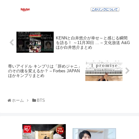
KENNと白井悠介が幸せ～と感じる瞬間
を語る！ ～11月30日 … – 文化放送 A&G
ほか白井悠介まとめ
尊いアイドル キンプリは「辞めジャニ」
のその後を変えるか？ – Forbes JAPAN
ほかキンプリまとめ
ホーム
BTS