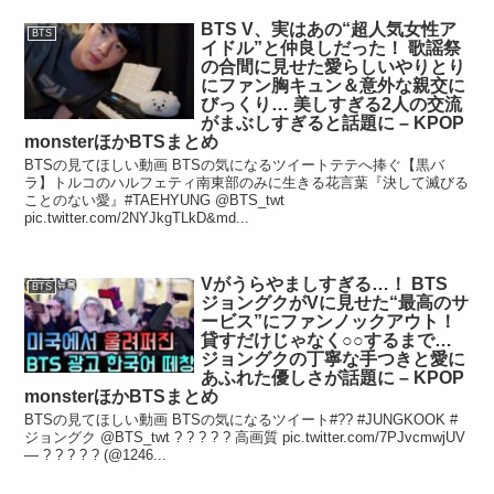
BTS V、実はあの“超人気女性ア
BTS
イドル”と仲良しだった！ 歌謡祭
の合間に見せた愛らしいやりとり
にファン胸キュン＆意外な親交に
びっくり… 美しすぎる2人の交流
がまぶしすぎると話題に – KPOP
monsterほかBTSまとめ
BTSの見てほしい動画 BTSの気になるツイートテテへ捧ぐ【黒バ
ラ】トルコのハルフェティ南東部のみに生きる花言葉『決して滅びる
ことのない愛』#TAEHYUNG @BTS_twt
pic.twitter.com/2NYJkgTLkD&md...
Vがうらやましすぎる…！ BTS
BTS
ジョングクがVに見せた“最高のサ
ービス”にファンノックアウト！
貸すだけじゃなく○○するまで…
ジョングクの丁寧な手つきと愛に
あふれた優しさが話題に – KPOP
monsterほかBTSまとめ
BTSの見てほしい動画 BTSの気になるツイート#?? #JUNGKOOK #
ジョングク @BTS_twt ? ? ? ? ? 高画質 pic.twitter.com/7PJvcmwjUV
— ? ? ? ? ? (@1246...