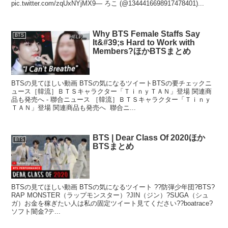
pic.twitter.com/zqUxNYjMX9— ろこ (@1344416698917478401)...
Why BTS Female Staffs Say
BTS
It&#39;s Hard to Work with
Members?ほかBTSまとめ
BTSの見てほしい動画 BTSの気になるツイートBTSの要チェックニ
ュース［韓流］ＢＴＳキャラクター「ＴｉｎｙＴＡＮ」登場 関連商
品も発売へ - 聯合ニュース ［韓流］ＢＴＳキャラクター「Ｔｉｎｙ
ＴＡＮ」登場 関連商品も発売へ 聯合ニ...
BTS | Dear Class Of 2020ほか
BTS
BTSまとめ
BTSの見てほしい動画 BTSの気になるツイート ??防弾少年団?BTS?
RAP MONSTER（ラップモンスター）?JIN（ジン）?SUGA（シュ
ガ）お金を稼ぎたい人は私の固定ツイート見てください??boatrace?
ソフト闇金?テ...