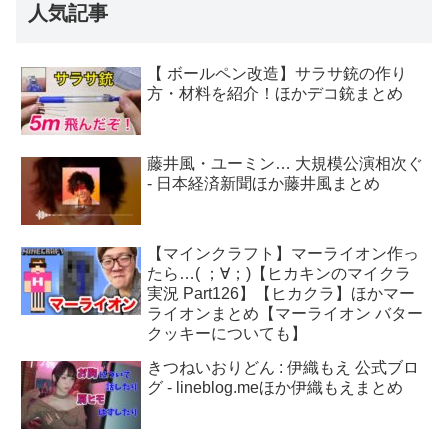
人気記事
【 ボールペン改造】サラサ銃の作り
方・材料を紹介！ほかデコ銃まとめ
藤井風・ユーミン… 大規模公演相次ぐ
- 日本経済新聞ほか藤井風まとめ
【マインクラフト】マーライオン作っ
たら…( ；∀；)【ヒカキンのマイクラ
実況 Part126】【ヒカクラ】ほかマー
ライオンまとめ【マーライオン バター
クッキーについても】
きつねいおりどん : 伊織もえ 公式ブロ
グ - lineblog.meほか伊織もえまとめ