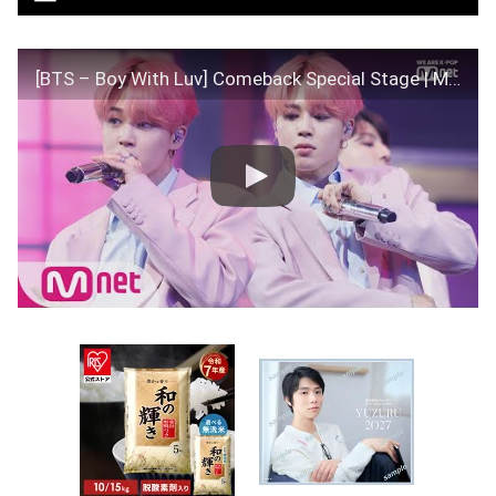
[BTS – Boy With Luv] Comeback Special Stage | M COUNTDOWN 190418 EP.615