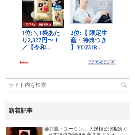
新着記事
藤井風・ユーミン… 大規模公演相次ぐ
– 日本経済新聞ほか藤井風まとめ