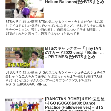
Helium BalloonsほかBTSまとめ
BTSの見てほしい動画 BTSの気になるツイート今もまだ心が沈み落
ちてドロドロした気持ちでいっぱいになるけど、それでも社会に出る
モチベーション、苦しい時の癒し、自己愛について考える時間も、
BTSがくれたと言っても過言ではない（と思ってる...
BTSのキャラクター「TinyTAN」
BTS
のTカード2023.verは「Butter …
– PR TIMESほかBTSまとめ
BTSの見てほしい動画 BTSの気になるツイートシュチムのシュチタ?
楽しそうな二人をみて途中から涙出ちゃったよ?一生BTS推す?大好
き?ジミンがユンギさんのツアーにサプライズゲスト?ぜひ?
@BTS_twt#SUGA#JIMIN pic....
[BANGTAN BOMB] &#39;고민보
BTS
다 GO (GOGO)&#39; Dance
Practice (Halloween ver.) – BTS