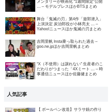
メンタリーが映画化 “1週間限定”公開
… – モデルプレスほかBTSまとめ
舞台「鬼滅の刃」第4作「遊郭潜入」
上演決定 炭治郎役が小林亮太 … –
Yahoo!ニュースほか鬼滅の刃まとめ
吉岡里帆 Insta乗っ取られた過去 –
goo.ne.jpほか吉岡里帆まとめ
“X（不使用）は譲れない” 生産者のこ
だわりがつまった「4Xミート … – 時
事通信ニュースほか佐藤健まとめ
人気記事
【 ボールペン改造】サラサ銃の作り