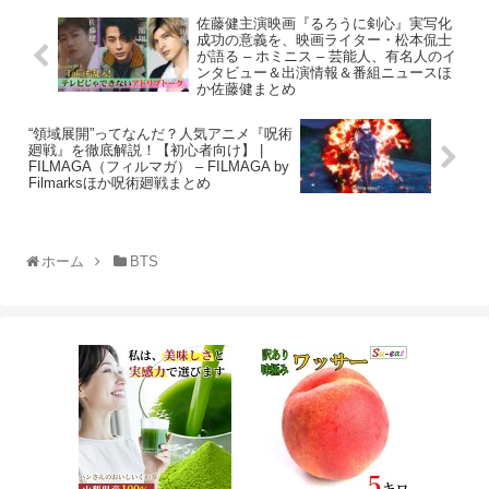
佐藤健主演映画『るろうに剣心』実写化
成功の意義を、映画ライター・松本侃士
が語る – ホミニス – 芸能人、有名人のイ
ンタビュー＆出演情報＆番組ニュースほ
か佐藤健まとめ
“領域展開”ってなんだ？人気アニメ『呪術
廻戦』を徹底解説！【初心者向け】 |
FILMAGA（フィルマガ） – FILMAGA by
Filmarksほか呪術廻戦まとめ
ホーム
BTS