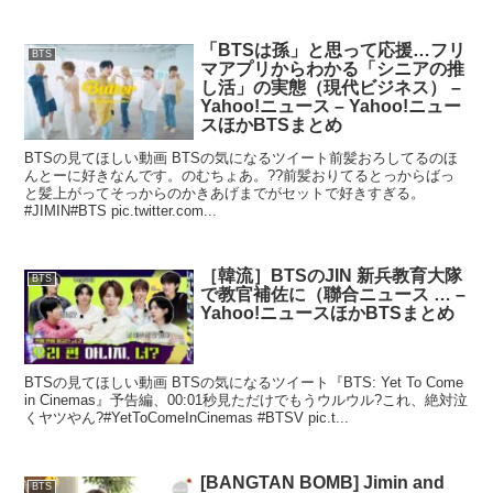
「BTSは孫」と思って応援…フリ
BTS
マアプリからわかる「シニアの推
し活」の実態（現代ビジネス） –
Yahoo!ニュース – Yahoo!ニュー
スほかBTSまとめ
BTSの見てほしい動画 BTSの気になるツイート前髪おろしてるのほ
んとーに好きなんです。のむちょあ。??前髪おりてるとっからばっ
と髪上がってそっからのかきあげまでがセットで好きすぎる。
#JIMIN#BTS pic.twitter.com...
［韓流］BTSのJIN 新兵教育大隊
BTS
で教官補佐に（聯合ニュース … –
Yahoo!ニュースほかBTSまとめ
BTSの見てほしい動画 BTSの気になるツイート『BTS: Yet To Come
in Cinemas』予告編、00:01秒見ただけでもうウルウル?これ、絶対泣
くヤツやん?#YetToComeInCinemas #BTSV pic.t...
[BANGTAN BOMB] Jimin and
BTS