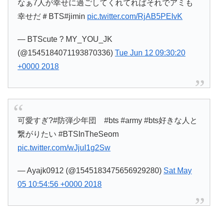
なぁ7人が幸せに過ごしてくれてればそれでアミも
幸せだ＃BTS#jimin
pic.twitter.com/RjAB5PEIvK
— BTScute ? MY_YOU_JK
(@1545184071193870336)
Tue Jun 12 09:30:20
+0000 2018
可愛すぎ?#防弾少年団 #bts #army #bts好きな人と
繋がりたい #BTSInTheSeom
pic.twitter.com/wJjuI1g2Sw
— Ayajk0912 (@1545183475656929280)
Sat May
05 10:54:56 +0000 2018