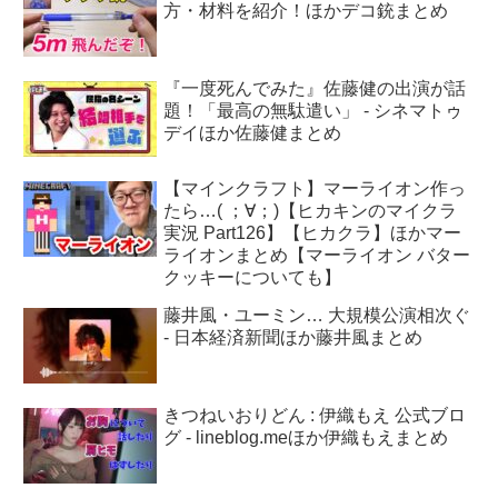
方・材料を紹介！ほかデコ銃まとめ
『一度死んでみた』佐藤健の出演が話
題！「最高の無駄遣い」 - シネマトゥ
デイほか佐藤健まとめ
【マインクラフト】マーライオン作っ
たら…( ；∀；)【ヒカキンのマイクラ
実況 Part126】【ヒカクラ】ほかマー
ライオンまとめ【マーライオン バター
クッキーについても】
藤井風・ユーミン… 大規模公演相次ぐ
- 日本経済新聞ほか藤井風まとめ
きつねいおりどん : 伊織もえ 公式ブロ
グ - lineblog.meほか伊織もえまとめ