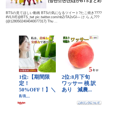
(방탄소년단)ほかBTSまとめ
BTSの見てほしい動画 BTSの気になるツイート?たこ焼き????
#VLIVE@BTS_twt pic.twitter.com/nbZrTA2vGI— け.ら.ん???
(@1280502404040077317) Thu ...