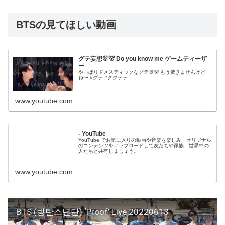
BTSの見てほしい動画
グテ妄想🐰🐻 Do you know me ゲームティーザ
ー
やっぱりドメスティックなグテ🐰🐻 もう驚きませんけど
ね〜 #グテ #グクテテ
www.youtube.com
- YouTube
YouTube でお気に入りの動画や音楽を楽しみ、オリジナル
のコンテンツをアップロードして友だちや家族、世界中の
人たちと共有しましょう。
www.youtube.com
BTS (방탄소년단) ‘Proof’ Live 20220613