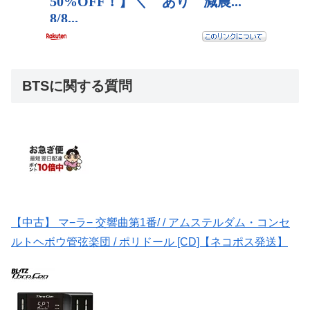
BTSに関する質問
【中古】 マ−ラ− 交響曲第1番/ / アムステルダム・コンセ
ルトヘボウ管弦楽団 / ポリドール [CD]【ネコポス発送】