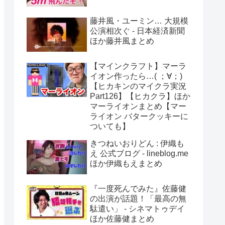
藤井風・ユーミン… 大規模
公演相次ぐ - 日本経済新聞
ほか藤井風まとめ
【マインクラフト】マーラ
イオン作ったら…( ；∀；)
【ヒカキンのマイクラ実況
Part126】【ヒカクラ】ほか
マーライオンまとめ【マー
ライオン バタークッキーに
ついても】
きつねいおりどん : 伊織も
え 公式ブログ - lineblog.me
ほか伊織もえまとめ
『一度死んでみた』佐藤健
の出演が話題！「最高の無
駄遣い」 - シネマトゥデイ
ほか佐藤健まとめ