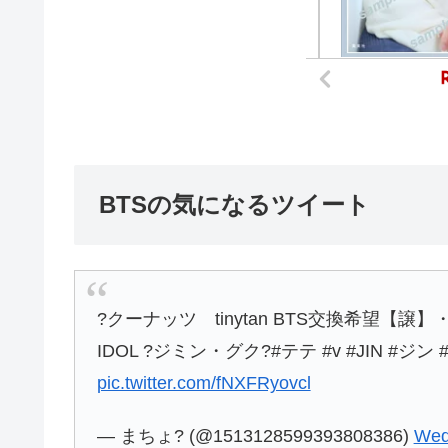
BTSの気になるツイート
?クーナッツ tinytan BTS交換希望【
IDOL ?ジミン・グク?#テテ #v #JIN #ジン #
pic.twitter.com/fNXFRyovcl
— まちょ? (@1513128599393808386)
Wed