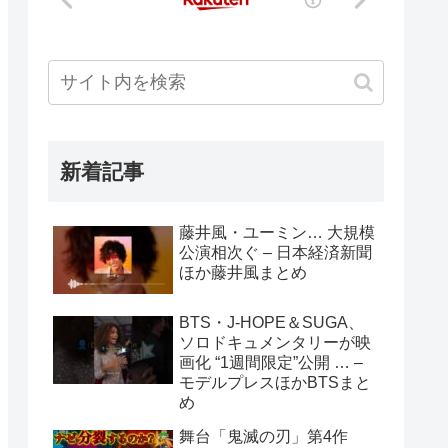
新着記事
藤井風・ユーミン… 大規模
公演相次ぐ – 日本経済新聞
ほか藤井風まとめ
BTS・J-HOPE＆SUGA、
ソロドキュメンタリーが映
画化 “1週間限定”公開 … –
モデルプレスほかBTSまと
め
舞台「鬼滅の刃」第4作