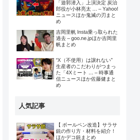
「遊郭潜入」上演決定 炭治
郎役が小林亮太 … – Yahoo!
ニュースほか鬼滅の刃まと
め
吉岡里帆 Insta乗っ取られた
過去 – goo.ne.jpほか吉岡里
帆まとめ
“X（不使用）は譲れない”
生産者のこだわりがつまっ
た「4Xミート … – 時事通
信ニュースほか佐藤健まと
め
人気記事
【 ボールペン改造】サラサ
銃の作り方・材料を紹介！
ほかデコ銃まとめ