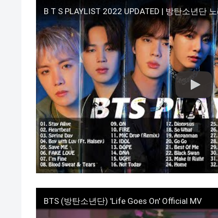
B T S PLAYLIST 2022 UPDATED | 방탄소년단
BTS (방탄소년단) 'Life Goes On' Official MV