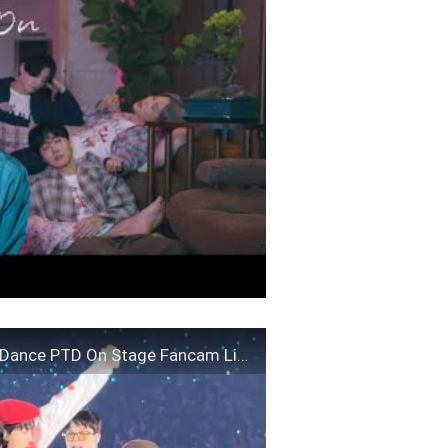
220409 Anpanman Fancam BTS Permission to Dance PTD On Stage Fancam Live Concert 방탄소년단