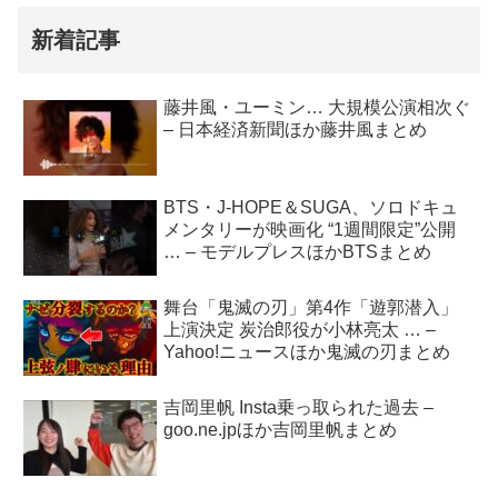
新着記事
藤井風・ユーミン… 大規模公演相次ぐ
– 日本経済新聞ほか藤井風まとめ
BTS・J-HOPE＆SUGA、ソロドキュ
メンタリーが映画化 “1週間限定”公開
… – モデルプレスほかBTSまとめ
舞台「鬼滅の刃」第4作「遊郭潜入」
上演決定 炭治郎役が小林亮太 … –
Yahoo!ニュースほか鬼滅の刃まとめ
吉岡里帆 Insta乗っ取られた過去 –
goo.ne.jpほか吉岡里帆まとめ