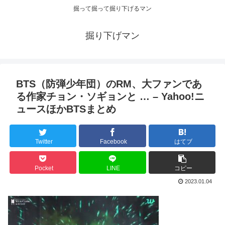
掘って掘って掘り下げるマン
掘り下げマン
BTS（防弾少年団）のRM、大ファンであ
る作家チョン・ソギョンと … – Yahoo!ニ
ュースほかBTSまとめ
Twitter
Facebook
はてブ
Pocket
LINE
コピー
2023.01.04