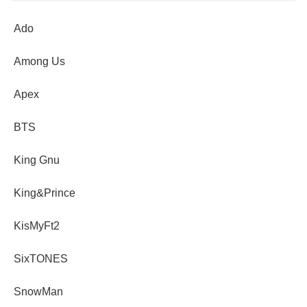
Ado
Among Us
Apex
BTS
King Gnu
King&Prince
KisMyFt2
SixTONES
SnowMan