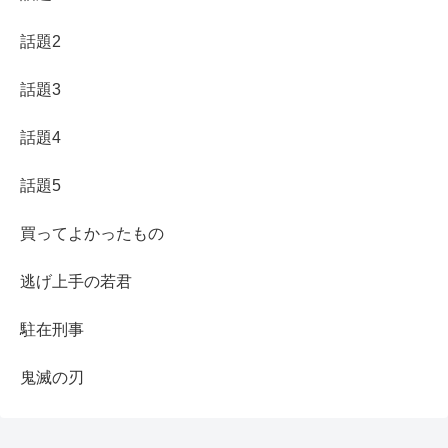
話題2
話題3
話題4
話題5
買ってよかったもの
逃げ上手の若君
駐在刑事
鬼滅の刃