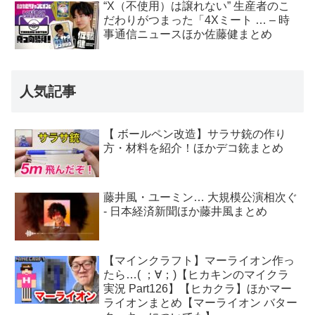
“X（不使用）は譲れない” 生産者のこ
だわりがつまった「4Xミート … – 時
事通信ニュースほか佐藤健まとめ
人気記事
【 ボールペン改造】サラサ銃の作り
方・材料を紹介！ほかデコ銃まとめ
藤井風・ユーミン… 大規模公演相次ぐ
- 日本経済新聞ほか藤井風まとめ
【マインクラフト】マーライオン作っ
たら…( ；∀；)【ヒカキンのマイクラ
実況 Part126】【ヒカクラ】ほかマー
ライオンまとめ【マーライオン バター