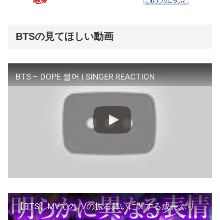
BTSの見てほしい動画
BTS – DOPE 쩔어 | SINGER REACTION
【BTS】MVでの､Vの振る舞いに関する成長ぶりがヤバすぎる…