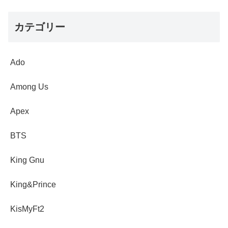
カテゴリー
Ado
Among Us
Apex
BTS
King Gnu
King&Prince
KisMyFt2