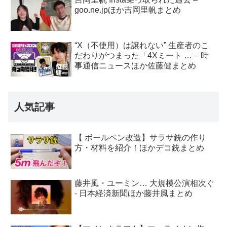
goo.ne.jpほか吉岡里帆まとめ
“X（不使用）は譲れない” 生産者のこ
だわりがつまった「4Xミート … – 時
事通信ニュースほか佐藤健まとめ
人気記事
【 ボールペン改造】サラサ銃の作り
方・材料を紹介！ほかデコ銃まとめ
藤井風・ユーミン… 大規模公演相次ぐ
- 日本経済新聞ほか藤井風まとめ