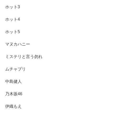
ホット3
ホット4
ホット5
マヌカハニー
ミステリと言う勿れ
ムチャブリ
中島健人
乃木坂46
伊織もえ