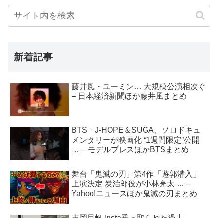
新着記事
藤井風・ユーミン… 大規模公演相次ぐ
– 日本経済新聞ほか藤井風まとめ
BTS・J-HOPE＆SUGA、ソロドキュ
メンタリーが映画化 “1週間限定”公開
… – モデルプレスほかBTSまとめ
舞台「鬼滅の刃」第4作「遊郭潜入」
上演決定 炭治郎役が小林亮太 … –
Yahoo!ニュースほか鬼滅の刃まとめ
吉岡里帆 Insta乗っ取られた過去 –