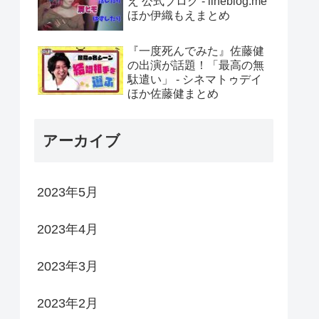
え 公式ブログ - lineblog.me
ほか伊織もえまとめ
『一度死んでみた』佐藤健
の出演が話題！「最高の無
駄遣い」 - シネマトゥデイ
ほか佐藤健まとめ
アーカイブ
2023年5月
2023年4月
2023年3月
2023年2月