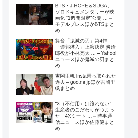
BTS・J-HOPE＆SUGA、
ソロドキュメンタリーが映
画化 “1週間限定”公開 … –
モデルプレスほかBTSまと
め
舞台「鬼滅の刃」第4作
「遊郭潜入」上演決定 炭治
郎役が小林亮太 … – Yahoo!
ニュースほか鬼滅の刃まと
め
吉岡里帆 Insta乗っ取られた
過去 – goo.ne.jpほか吉岡里
帆まとめ
“X（不使用）は譲れない”
生産者のこだわりがつまっ
た「4Xミート … – 時事通
信ニュースほか佐藤健まと
め