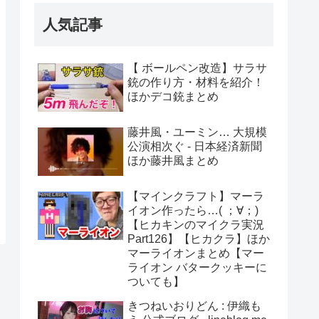
人気記事
【 ボールペン改造】サラサ
銃の作り方・材料を紹介！
ほかデコ銃まとめ
藤井風・ユーミン… 大規模
公演相次ぐ - 日本経済新聞
ほか藤井風まとめ
【マインクラフト】マーラ
イオン作ったら…( ；∀；)
【ヒカキンのマイクラ実況
Part126】【ヒカクラ】ほか
マーライオンまとめ【マー
ライオン バタークッキーに
ついても】
きつねいおりどん : 伊織も