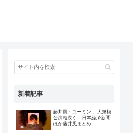
新着記事
藤井風・ユーミン… 大規模
公演相次ぐ – 日本経済新聞
ほか藤井風まとめ