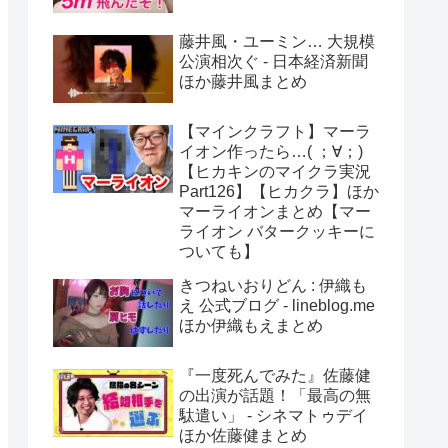
藤井風・ユーミン… 大規模
公演相次ぐ - 日本経済新聞
ほか藤井風まとめ
【マインクラフト】マーラ
イオン作ったら…( ；∀；)
【ヒカキンのマイクラ実況
Part126】【ヒカクラ】ほか
マーライオンまとめ【マー
ライオン バタークッキーに
ついても】
きつねいおりどん : 伊織も
え 公式ブログ - lineblog.me
ほか伊織もえまとめ
『一度死んでみた』佐藤健
の出演が話題！「最高の無
駄遣い」 - シネマトゥデイ
ほか佐藤健まとめ