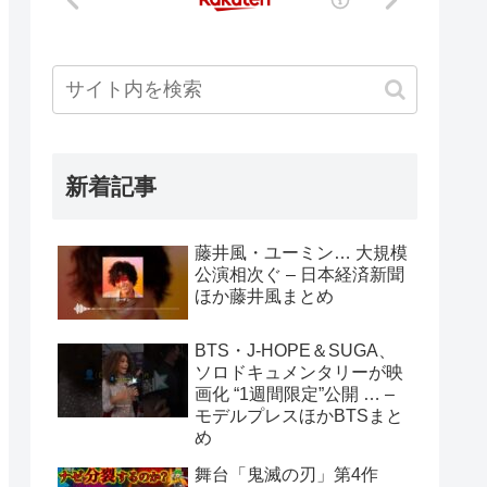
新着記事
藤井風・ユーミン… 大規模
公演相次ぐ – 日本経済新聞
ほか藤井風まとめ
BTS・J-HOPE＆SUGA、
ソロドキュメンタリーが映
画化 “1週間限定”公開 … –
モデルプレスほかBTSまと
め
舞台「鬼滅の刃」第4作