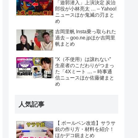
「遊郭潜入」上演決定 炭治
郎役が小林亮太 … – Yahoo!
ニュースほか鬼滅の刃まと
め
吉岡里帆 Insta乗っ取られた
過去 – goo.ne.jpほか吉岡里
帆まとめ
“X（不使用）は譲れない”
生産者のこだわりがつまっ
た「4Xミート … – 時事通
信ニュースほか佐藤健まと
め
人気記事
【 ボールペン改造】サラサ
銃の作り方・材料を紹介！
ほかデコ銃まとめ