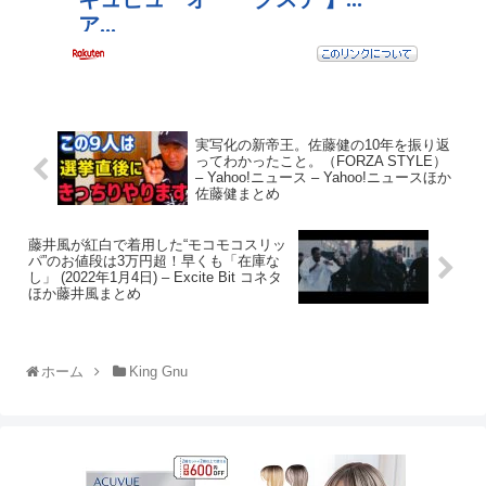
実写化の新帝王。佐藤健の10年を振り返
ってわかったこと。（FORZA STYLE）
– Yahoo!ニュース – Yahoo!ニュースほか
佐藤健まとめ
藤井風が紅白で着用した“モコモコスリッ
パ”のお値段は3万円超！早くも「在庫な
し」 (2022年1月4日) – Excite Bit コネタ
ほか藤井風まとめ
ホーム
King Gnu