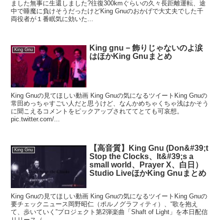
ました無事に生還しました?往復300kmぐらいの久々長距離運転、途
中で睡魔に負けそうだったけどKing Gnuのおかげで大丈夫でした千
両役者が１番眠気に効いた...
King gnu − 飾りじゃないのよ涙
King Gnu
はほかKing Gnuまとめ
King Gnuの見てほしい動画 King Gnuの気になるツイートKing Gnuの
常田めっちゃすごい人だと思うけど、なんかめちゃくちゃ浅はかそう
に聞こえるコメントをピックアップされててとても可哀想。
pic.twitter.com/...
【高音質】King Gnu (Don&#39;t
King Gnu
Stop the Clocks、It&#39;s a
small world、Prayer X、白日）
Studio LiveほかKing Gnuまとめ
King Gnuの見てほしい動画 King Gnuの気になるツイートKing Gnuの
要チェックニュース岡野昭仁（ポルノグラフィティ）、“歌を抱え
て、歩いていく”プロジェクト第2弾楽曲「Shaft of Light」を本日配信
リリース（...