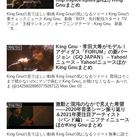
Gnuまとめ
King Gnuの見てほしい動画 King Gnuの気になるツイートKing Gnuの
要チェックニュース King Gnu、新曲「BOY」先行配信スタート TV
アニメ「王様ランキング」オープニングテーマ - King Gnu、新曲
「B...
King Gnu・常田大希がモデル！
King Gnu
アディダス「FORUM」の新バー
ジョン（GQ JAPAN） – Yahoo!
ニュース – Yahoo!ニュースほか
King Gnuまとめ
King Gnuの見てほしい動画 King Gnuの気になるツイート 普段はそこ
まで聴かないのにマジで病むとKing Gnuしか聴けなくなる— あべた
ま (@1425602898377928712) Mon Dec 03 ...
激動と混沌のなかで見えた希望
King Gnu
――2020年音楽シーン振り返り
＆2021年要注目アーティスト
（バンド編） – ニフティニュース
ほかKing Gnuまとめ
King Gnuの見てほしい動画 King Gnuの気になるツイート無事に詣で