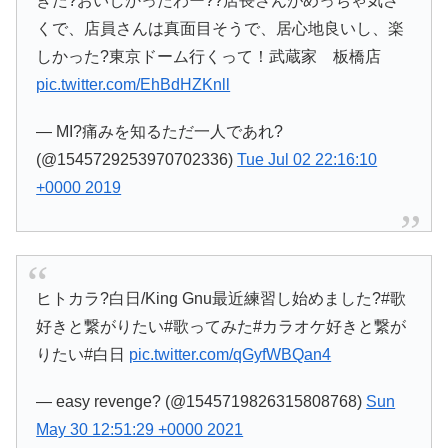
きた?おいしかったわー??店長さんがめっちゃ気さ
くで、店員さんは真面目そうで、居心地良いし、楽
しかった?東京ドーム行くって！武蔵家 板橋店
pic.twitter.com/EhBdHZKnll
— MI?痛みを知るただ一人であれ?
(@1545729253970702336)
Tue Jul 02 22:16:10
+0000 2019
ヒトカラ?白日/King Gnu最近練習し始めました?#歌
好きと繋がりたい#歌ってみた#カラオケ好きと繋が
りたい#白日
pic.twitter.com/qGyfWBQan4
— easy revenge? (@1545719826315808768)
Sun
May 30 12:51:29 +0000 2021