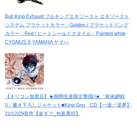
Bull King Exhaust ブルキングエキゾースト エキゾースト
システム ブラケットカラー：Golden / ブラケットリング
カラー：Red / ヒートシールドスタイル：Painted white
CYGNUS X YAMAHA ヤマハ
【オリコン加盟店】★期間生産限定盤[取]★「呪術廻戦
0」書き下ろしジャケット■King Gnu CD【一途／逆夢】
21/12/29発売【楽ギフ_包装選択】