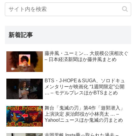
新着記事
藤井風・ユーミン… 大規模公演相次ぐ
– 日本経済新聞ほか藤井風まとめ
BTS・J-HOPE＆SUGA、ソロドキュ
メンタリーが映画化 “1週間限定”公開
… – モデルプレスほかBTSまとめ
舞台「鬼滅の刃」第4作「遊郭潜入」
上演決定 炭治郎役が小林亮太 … –
Yahoo!ニュースほか鬼滅の刃まとめ
吉岡里帆 Insta乗っ取られた過去 –