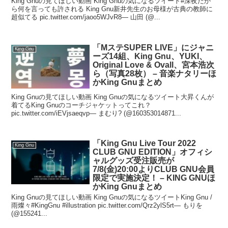
King Gnuの見てほしい動画 King Gnuの気になるツイート#深夜だか
ら何を言っても許される King Gnu新井先生のお母様が古典の教師に
超似てる pic.twitter.com/jaoo5WJvR8— 山田 (@...
「MステSUPER LIVE」にジャニ
King Gnu
ーズ14組、King Gnu、YUKI、
Original Love & Ovall、宮本浩次
ら（写真28枚） – 音楽ナタリーほ
かKing Gnuまとめ
King Gnuの見てほしい動画 King Gnuの気になるツイート大昇くんが
着てるKing Gnuのコーチジャケットってこれ？
pic.twitter.com/iEVjsaeqvp— まむり? (@160353014871...
「King Gnu Live Tour 2022
King Gnu
CLUB GNU EDITION」オフィシ
ャルグッズ受注販売が
7/8(金)20:00よりCLUB GNU会員
限定で実施決定！ – KING GNUほ
かKing Gnuまとめ
King Gnuの見てほしい動画 King Gnuの気になるツイートKing Gnu /
雨燦々#KingGnu #illustration pic.twitter.com/Qrz2ylS5rt— もりを
(@155241...