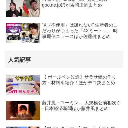
goo.ne.jpほか吉岡里帆まとめ
“X（不使用）は譲れない” 生産者のこ
だわりがつまった「4Xミート … – 時
事通信ニュースほか佐藤健まとめ
人気記事
【 ボールペン改造】サラサ銃の作り
方・材料を紹介！ほかデコ銃まとめ
藤井風・ユーミン… 大規模公演相次ぐ
- 日本経済新聞ほか藤井風まとめ