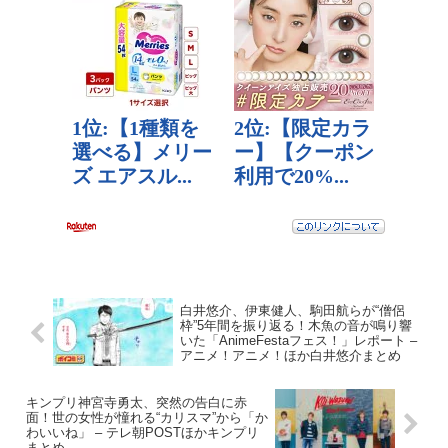
白井悠介、伊東健人、駒田航らが“僧侶
枠”5年間を振り返る！木魚の音が鳴り響
いた「AnimeFestaフェス！」レポート –
アニメ！アニメ！ほか白井悠介まとめ
キンプリ神宮寺勇太、突然の告白に赤
面！世の女性が憧れる“カリスマ”から「か
わいいね」 – テレ朝POSTほかキンプリ
まとめ