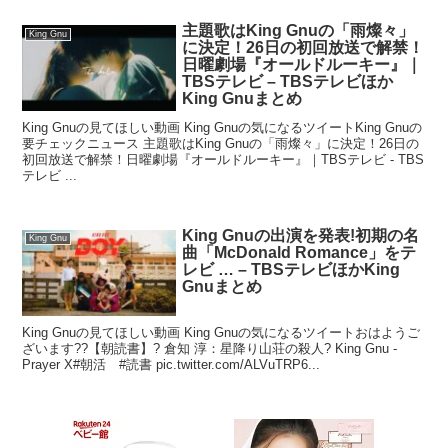
主題歌はKing Gnuの「雨燦々」
King Gnu
に決定！26日の初回放送で解禁！
日曜劇場『オールドルーキー』｜
TBSテレビ – TBSテレビほか
King Gnuまとめ
King Gnuの見てほしい動画 King Gnuの気になるツイートKing Gnuの
要チェックニュース 主題歌はKing Gnuの「雨燦々」に決定！26日の
初回放送で解禁！日曜劇場『オールドルーキー』｜TBSテレビ - TBS
テレビ ...
King Gnuの出演を発表!初期の名
King Gnu
曲「McDonald Romance」をテ
レビ … – TBSテレビほかKing
Gnuまとめ
King Gnuの見てほしい動画 King Gnuの気になるツイートおはようご
ざいます??【朝読書】? 倉知 淳：星降り山荘の殺人? King Gnu -
Prayer X#朝活 #読書 pic.twitter.com/ALVuTRP6...