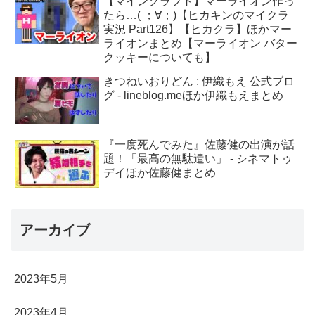
【マインクラフト】マーライオン作っ
たら…( ；∀；)【ヒカキンのマイクラ
実況 Part126】【ヒカクラ】ほかマー
ライオンまとめ【マーライオン バター
クッキーについても】
きつねいおりどん : 伊織もえ 公式ブロ
グ - lineblog.meほか伊織もえまとめ
『一度死んでみた』佐藤健の出演が話
題！「最高の無駄遣い」 - シネマトゥ
デイほか佐藤健まとめ
アーカイブ
2023年5月
2023年4月