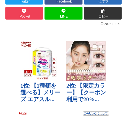
Twitter
Facebook
はてブ
Pocket
LINE
コピー
2022.10.14