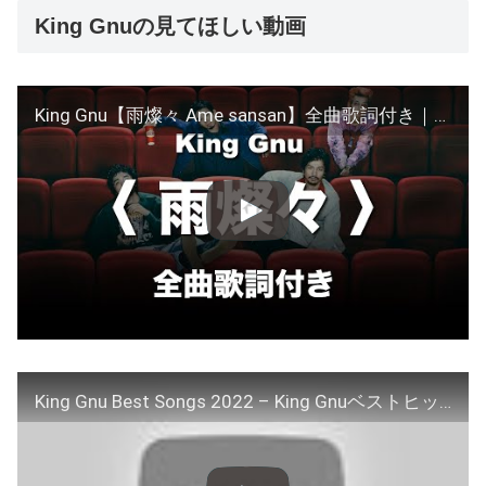
King Gnuの見てほしい動画
King Gnu【雨燦々 Ame sansan】全曲歌詞付き｜Lyric Video｜歌詞影片｜『オールドルーキー』主題歌｜日曜劇場｜Old Rookie 主題歌
King Gnu Best Songs 2022 – King Gnuベストヒット 2022