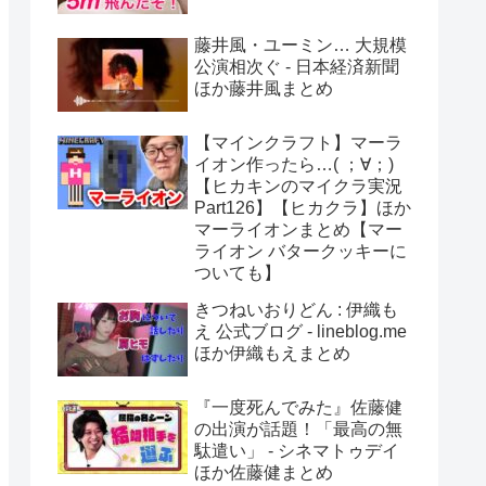
藤井風・ユーミン… 大規模
公演相次ぐ - 日本経済新聞
ほか藤井風まとめ
【マインクラフト】マーラ
イオン作ったら…( ；∀；)
【ヒカキンのマイクラ実況
Part126】【ヒカクラ】ほか
マーライオンまとめ【マー
ライオン バタークッキーに
ついても】
きつねいおりどん : 伊織も
え 公式ブログ - lineblog.me
ほか伊織もえまとめ
『一度死んでみた』佐藤健
の出演が話題！「最高の無
駄遣い」 - シネマトゥデイ
ほか佐藤健まとめ