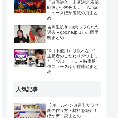
「遊郭潜入」上演決定 炭治
郎役が小林亮太 … – Yahoo!
ニュースほか鬼滅の刃まと
め
吉岡里帆 Insta乗っ取られた
過去 – goo.ne.jpほか吉岡里
帆まとめ
“X（不使用）は譲れない”
生産者のこだわりがつまっ
た「4Xミート … – 時事通
信ニュースほか佐藤健まと
め
人気記事
【 ボールペン改造】サラサ
銃の作り方・材料を紹介！
ほかデコ銃まとめ