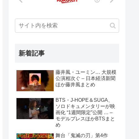
新着記事
藤井風・ユーミン… 大規模
公演相次ぐ – 日本経済新聞
ほか藤井風まとめ
BTS・J-HOPE＆SUGA、
ソロドキュメンタリーが映
画化 “1週間限定”公開 … –
モデルプレスほかBTSまと
め
舞台「鬼滅の刃」第4作