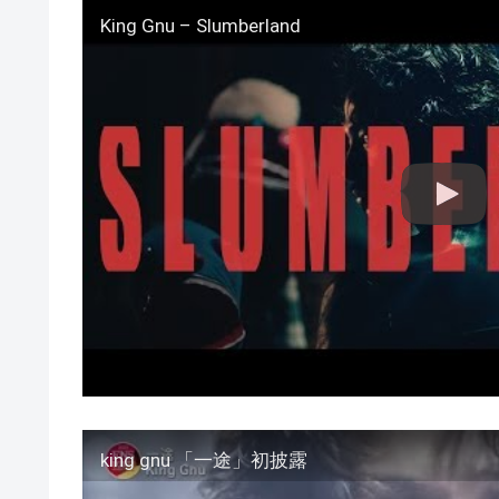
King Gnu – Slumberland
king gnu 「一途」初披露